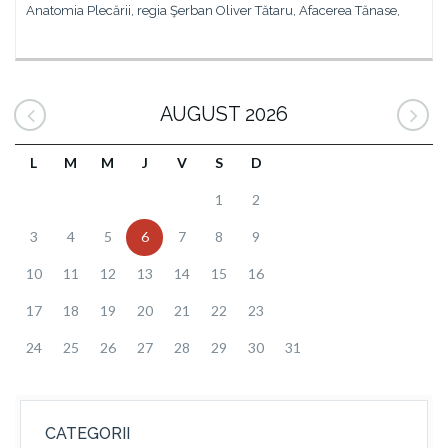
Anatomia Plecării, regia Şerban Oliver Tătaru, Afacerea Tănase,
AUGUST 2026
L
M
M
J
V
S
D
1
2
3
4
5
6
7
8
9
10
11
12
13
14
15
16
17
18
19
20
21
22
23
24
25
26
27
28
29
30
31
CATEGORII