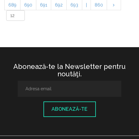
689
690
691
692
693
|
860
Abonează-te la Newsletter pentru
noutăţi.
ABONEAZĂ-TE