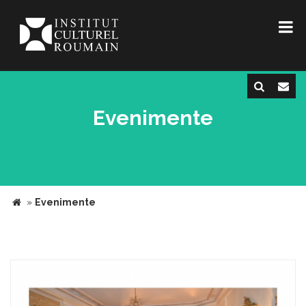
Evenimente
»
Evenimente