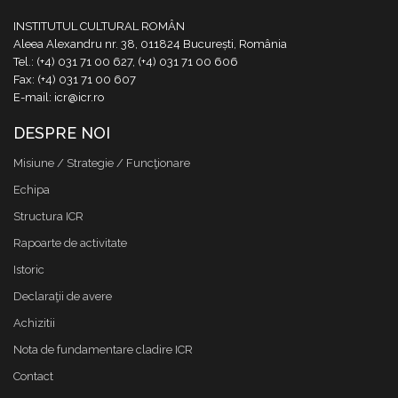
INSTITUTUL CULTURAL ROMÂN
Aleea Alexandru nr. 38, 011824 București, România
Tel.: (+4) 031 71 00 627, (+4) 031 71 00 606
Fax: (+4) 031 71 00 607
E-mail: icr@icr.ro
DESPRE NOI
Misiune / Strategie / Funcţionare
Echipa
Structura ICR
Rapoarte de activitate
Istoric
Declaraţii de avere
Achizitii
Nota de fundamentare cladire ICR
Contact