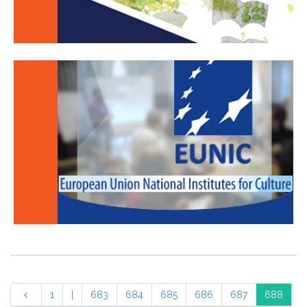
1
|
683
684
685
686
687
688