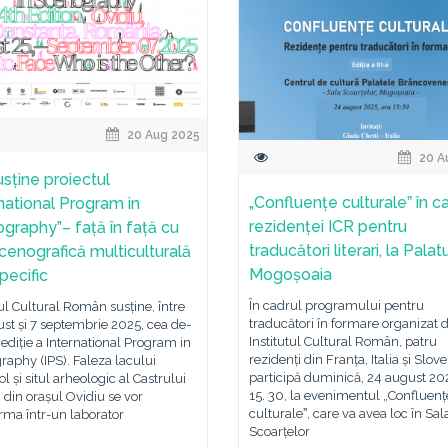
20 Aug 2025
20 A
usține proiectul
„Confluențe culturaleˮ în c
rnational Program in
rezidenței ICR pentru
graphy”– față în față cu
traducători literari, la Palat
scenografică multiculturală
Mogoșoaia
pecific
În cadrul programului pentru
tul Cultural Român susține, între
traducători în formare organizat 
st și 7 septembrie 2025, cea de-
Institutul Cultural Român, patru
 ediție a International Program in
rezidenți din Franța, Italia și Slov
aphy (IPS). Faleza lacului
participă duminică, 24 august 202
ol și situl arheologic al Castrului
15. 30, la evenimentul „Confluenț
din orașul Ovidiu se vor
culturaleˮ, care va avea loc în Sal
rma într-un laborator
Scoarțelor