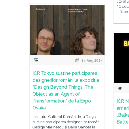
litoral
30 de a
atât cr
14 Aug 2025
ICR Tokyo susține participarea
designerilor români la expoziția
“Design Beyond Things. The
Object as an Agent of
Transformation” de la Expo
ICR N
Osaka
ameri
„Balka
Institutul Cultural Român de la Tokyo
Batte
susține participarea designerilor români
George Marinescu și Daria Oancea la