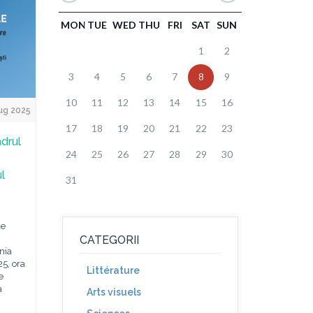
MON
TUE
WED
THU
FRI
SAT
SUN
1
2
3
4
5
6
7
8
9
10
11
12
13
14
15
16
ug 2025
17
18
19
20
21
22
23
adrul
24
25
26
27
28
29
30
ul
31
de
CATEGORII
enia
5, ora
Littérature
e
a
Arts visuels