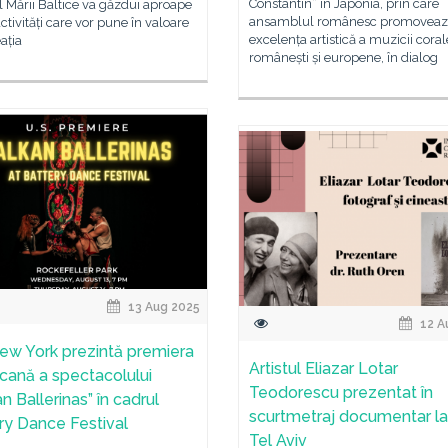
Constantin” în Japonia, prin care
ul Mării Baltice va găzdui aproape
ansamblul românesc promoveaz
ctivități care vor pune în valoare
excelența artistică a muzicii coral
eația
românești și europene, în dialog
13 Aug 2025
12 A
ew York prezintă premiera
Artistul Eliazar Lotar
cană a spectacolului
Teodorescu prezentat în
n Ballerinas” în cadrul
scurtmetraj documentar la
ry Dance Festival
Tel Aviv