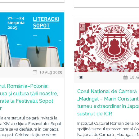
18 Aug 2025
18 A
ul România–Polonia:
Corul Național de Cameră
tura și cultura țării noastre,
„Madrigal – Marin Constanti
rate la Festivalul Sopot
turneu extraordinar în Japo
r
susținut de ICR
 are statutul de țară invitată la
Institutul Cultural Român de la T
a XIV-a ediție a Festivalului Sopot
sprijină turneul extraordinar al Co
, care se va desfășura în perioada
Național de Cameră „Madrigal – 
 august. Celebra stațiune de pe