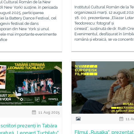
tul Cultural Român de la New
Institutul Cultural Român de la Te
CR New York) susține, în perioada
organizează marți, 12 august 2025
ugust 2025, participarea
18. 00, prezentarea „Eliazar Lotar
i la Battery Dance Festival, cel
Teodorescu: fotograf și
geviv festival de dans
cineast”, susținută de dr. Ruth Ore
poran din New York și unul
Evenimentul, desfășurat în limbil
 cele mai importante evenimente
română și ebraică, se va concentr
fice
11 Aug 2025
11 A
 scriitori prezenți în Tabăra
Filmul „Rusalka‟, prezentat
teratură „Leonard Tuchilatu”