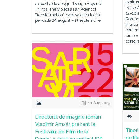
Institu
expoziția de design “Design Beyond
York (I
Things. The Object as an Agent of
12–16 a
Transformation”, care va avea loc în
Românie
perioada 29 august – 13 septembrie
mai lon
contem
dintre
coregra
11 Aug 2025
Directorul de imagine român
Vladimir Amzăr, prezent la
Tineri
Festivalul de Film de la
de li