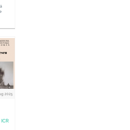
ă
e
ug 2025
 ICR