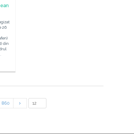
pean
egizat
pe 26
afen)
) din
drul
.
860