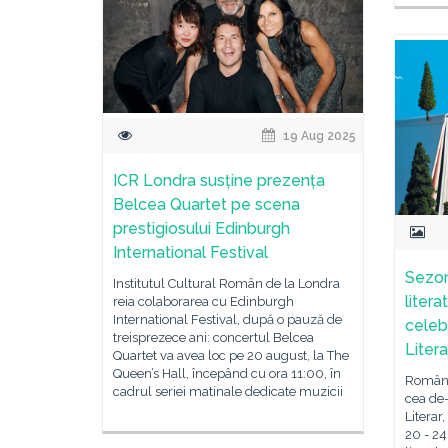
19 Aug 2025
ICR Londra susține prezența
Belcea Quartet pe scena
prestigiosului Edinburgh
International Festival
Sezon
Institutul Cultural Român de la Londra
litera
reia colaborarea cu Edinburgh
International Festival, după o pauză de
celeb
treisprezece ani: concertul Belcea
Litera
Quartet va avea loc pe 20 august, la The
Queen’s Hall, începând cu ora 11:00, în
România
cadrul seriei matinale dedicate muzicii
cea de-
Literar
20 - 24