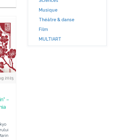
Sciences
Musique
Théâtre & danse
Film
MULTIART
ug 2025
n” –
nia
okyo
rului
Marin