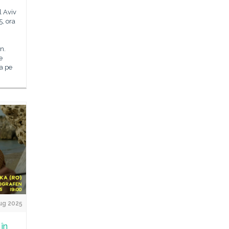
l Aviv
, ora
n.
e
a pe
ug 2025
 în