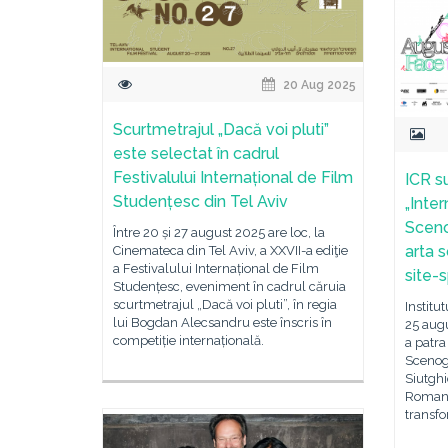
20 Aug 2025
Scurtmetrajul „Dacă voi pluti”
este selectat în cadrul
Festivalului Internațional de Film
ICR s
Studențesc din Tel Aviv
„Inte
Sceno
Între 20 și 27 august 2025 are loc, la
arta 
Cinemateca din Tel Aviv, a XXVII-a ediţie
a Festivalului Internațional de Film
site-s
Studențesc, eveniment în cadrul căruia
scurtmetrajul „Dacă voi pluti”, în regia
Institu
lui Bogdan Alecsandru este înscris în
25 augu
competiție internațională.
a patra
Scenogr
Siutghi
Roman 
transfo