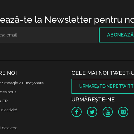
ază-te la Newsletter pentru no
ABONEAZĂ
RE NOI
CELE MAI NOI TWEET-U
/ Strategie / Funcţionare
URMĂREŞTE-NE PE TWITT
mes nous
URMĂREŞTE-NE
a ICR
d'activité
i de avere