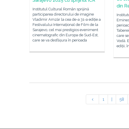
Sarajevo 2025 cu sprijinul ICR
din R
Institutul Cultural Român sprijină
participarea directorului de imagine
Institu
Vladimir Amzăr la cea de-a 31-a ediție a
Eminesc
Festivalului Internațional de Film de la
perioad
Sarajevo, cel mai prestigios eveniment
Taberei
cinematografic din Europa de Sud-Est,
care se
care se va desfășura în perioada
Vodă. E
ediții, î
1
|
58