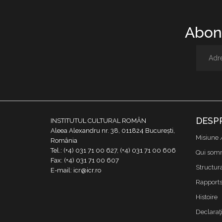
Abone
DESP
INSTITUTUL CULTURAL ROMÂN
Aleea Alexandru nr. 38, 011824 București,
Misiune 
România
Tel.: (+4) 031 71 00 627, (+4) 031 71 00 606
Qui som
Fax: (+4) 031 71 00 607
Structur
E-mail: icr@icr.ro
Rapports 
Histoire
Declaraţi