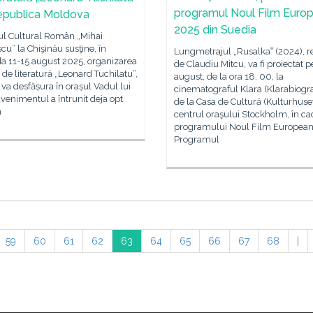
programul Noul Film Euro
epublica Moldova
2025 din Suedia
tul Cultural Român „Mihai
u” la Chişinău susţine, în
Lungmetrajul „Rusalka‟ (2024), r
a 11-15 august 2025, organizarea
de Claudiu Mitcu, va fi proiectat 
 de literatură „Leonard Tuchilatu”,
august, de la ora 18. 00, la
 va desfășura în orașul Vadul lui
cinematograful Klara (Klarabiogr
venimentul a întrunit deja opt
de la Casa de Cultură (Kulturhuset
n
centrul oraşului Stockholm, în ca
programului Noul Film European
Programul
59
60
61
62
63
64
65
66
67
68
|