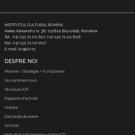
INSTITUTUL CULTURAL ROMÂN
Aleea Alexandru nr. 38, 011824 București, România
Tel.: (+4) 031 71 00 627, (+4) 031 71 00 606
Fax: (+4) 031 71 00 607
E-mail: icr@icr.ro
DESPRE NOI
Misiune / Strategie / Funcţionare
Qui sommes nous
Structura ICR
Rapports d'activité
Histoire
Declaraţii de avere
Achizitii
Nota de fundamentare cladire ICR