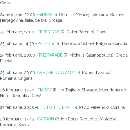
Cipru
24 februarie, 22:00 –
RIDERS
(R: Dominik Mencej), Slovenia, Bosnia-
Herțegovina, Italia, Serbia, Croația
25 februarie, 12:00 –
FREESTYLE
(R: Didier Barcelo), Franța
25 februarie, 14:30 –
PHI 1.618
(R: Theodore Ushev), Bulgaria, Canada
25 februarie, 20:00 –
THE PARADE
(R: Michalis Galanopoulos), Grecia,
Elveția
25 februarie, 20:00 –
WHOSE DOG AM I?
(R: Róbert Lakatos),
România, Ungaria
26 februarie, 17:30 –
PIARGY
(R: Ivo Trajkov), Slovacia, Macedonia de
Nord, Republica Cehă
27 februarie, 20:15 –
LIFE TO THE LIMIT
(R: Pavlo Peleshok), Ucraina
28 februarie, 17:45 –
CARBON
(R: Ion Borș), Republica Moldova,
România, Spania