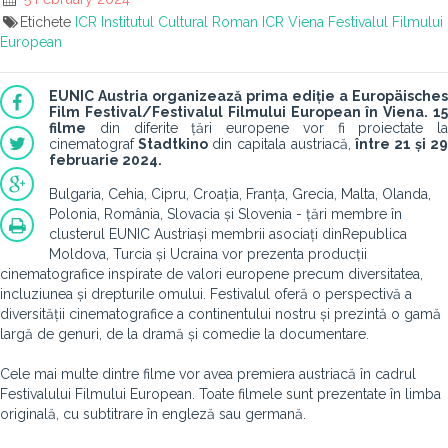
Etichete
ICR
Institutul Cultural Roman
ICR Viena
Festivalul Filmului
European
EUNIC Austria organizează prima ediție a
Europäisches
Film Festival
/
Festivalul Filmului European
în Viena.
1
filme
din diferite țări europene vor fi proiectate la
cinematograf
Stadtkino
din capitala austriacă,
între 21 și 29
februarie 2024.
Bulgaria, Cehia, Cipru, Croația, Franța, Grecia, Malta, Olanda,
Polonia, România, Slovacia și Slovenia - țări membre în
clusterul EUNIC Austria
și membrii asociați din
Republica
Moldova, Turcia și Ucraina vor prezenta producții
cinematografice inspirate de valori europene precum diversitatea,
incluziunea și drepturile omului. Festivalul oferă o perspectivă a
diversității cinematografice a continentului nostru și prezintă o gamă
largă de genuri, de la dramă și comedie la documentare.
Cele mai multe dintre filme vor avea premiera austriacă în cadrul
Festivalului Filmului European. Toate filmele sunt prezentate în limba
originală, cu subtitrare în engleză sau germană.