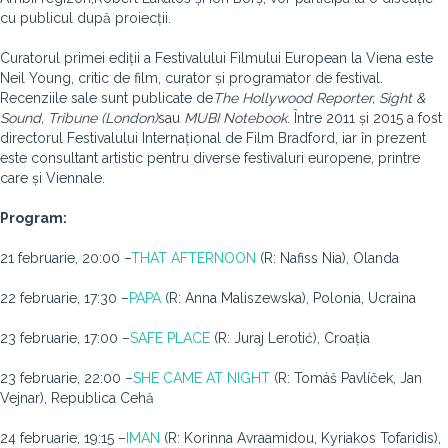
cu publicul după proiecții.
Curatorul primei ediții a Festivalului Filmului European la Viena este
Neil Young, critic de film, curator și programator de festival.
Recenziile sale sunt publicate de
The Hollywood Reporter, Sight &
Sound, Tribune (London)
sau
MUBI Notebook
. Între 2011 și 2015 a fost
directorul Festivalului Internațional de Film Bradford, iar în prezent
este consultant artistic pentru diverse festivaluri europene, printre
care și Viennale.
Program:
21 februarie, 20:00 –
THAT AFTERNOON
(R: Nafiss Nia), Olanda
22 februarie, 17:30 –
PAPA
(R: Anna Maliszewska), Polonia, Ucraina
23 februarie, 17:00 –
SAFE PLACE
(R: Juraj Lerotić), Croația
23 februarie, 22:00 –
SHE CAME AT NIGHT
(R: Tomáš Pavlíček, Jan
Vejnar), Republica Cehă
24 februarie, 19:15 –
IMAN
(R: Korinna Avraamidou, Kyriakos Tofaridis),