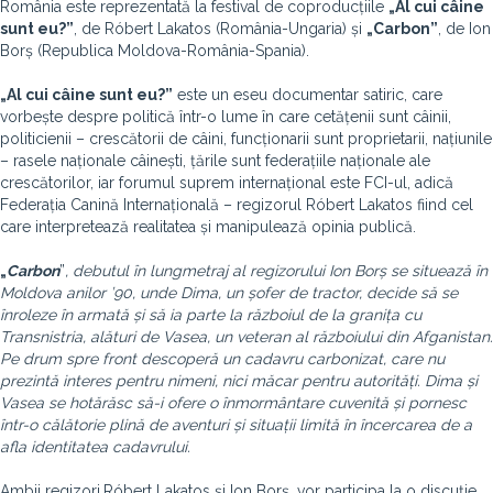
România este reprezentată la festival de coproducțiile
„Al cui c
âine
sunt eu?
”
, de Róbert Lakatos (România-Ungaria) și
„Carbon”
, de Ion
Borș (Republica Moldova-România-Spania).
„Al cui c
âine sunt eu?
”
este un eseu documentar satiric, care
vorbește despre politică într-o lume în care cetățenii sunt câinii,
politicienii – crescătorii de câini, funcționarii sunt proprietarii, națiunile
– rasele naționale câinești, țările sunt federațiile naționale ale
crescătorilor, iar forumul suprem internațional este FCI-ul, adică
Federația Canină Internațională – regizorul Róbert Lakatos fiind cel
care interpretează realitatea și manipulează opinia publică.
„
Carbon
”
, debutul în lungmetraj al regizorului Ion Borș se situează în
Moldova anilor ’90, unde Dima, un șofer de tractor, decide să se
înroleze în armată și să ia parte la războiul de la granița cu
Transnistria, alături de Vasea, un veteran al războiului din Afganistan.
Pe drum spre front descoperă un cadavru carbonizat, care nu
prezintă interes pentru nimeni, nici măcar pentru autorități. Dima și
Vasea se hotărăsc să-i ofere o înmormântare cuvenită și pornesc
într-o călătorie plină de aventuri și situații limită în încercarea de a
afla identitatea cadavrului.
Ambii regizori,
Róbert Lakatos și Ion Borș, vor participa la o discuție