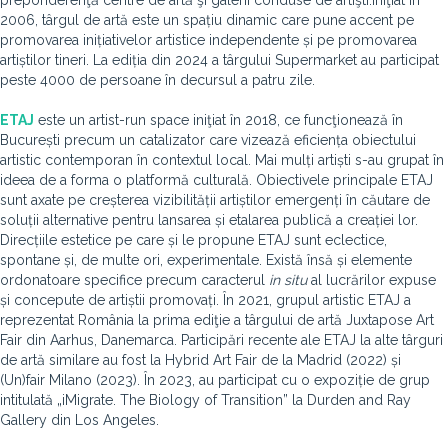
preponderenţă centre de artă şi galerii conduse de artişti.Iniţiat în
2006, târgul de artă este un spațiu dinamic care pune accent pe
promovarea inițiativelor artistice independente și pe promovarea
artiștilor tineri. La ediția din 2024 a târgului Supermarket au participat
peste 4000 de persoane în decursul a patru zile.
ETAJ
este un artist-run space iniţiat în 2018, ce funcţionează în
București precum un catalizator care vizează eficiența obiectului
artistic contemporan în contextul local. Mai mulți artiști s-au grupat în
ideea de a forma o platformă culturală. Obiectivele principale ETAJ
sunt axate pe creșterea vizibilității artiștilor emergenți în căutare de
soluții alternative pentru lansarea și etalarea publică a creației lor.
Direcțiile estetice pe care și le propune ETAJ sunt eclectice,
spontane și, de multe ori, experimentale. Există însă și elemente
ordonatoare specifice precum caracterul
in situ
al lucrărilor expuse
și concepute de artiștii promovați. În 2021, grupul artistic ETAJ a
reprezentat România la prima ediţie a târgului de artă Juxtapose Art
Fair din Aarhus, Danemarca. Participări recente ale ETAJ la alte târguri
de artă similare au fost la Hybrid Art Fair de la Madrid (2022) și
(Un)fair Milano (2023). În 2023, au participat cu o expoziție de grup
intitulată „iMigrate. The Biology of Transition” la Durden and Ray
Gallery din Los Angeles.