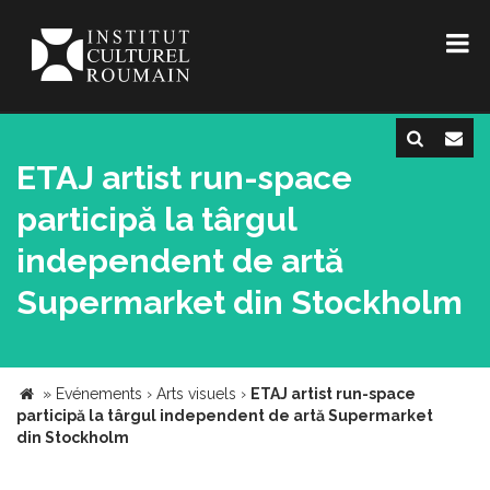
ETAJ artist run-space
participă la târgul
independent de artă
Supermarket din Stockholm
»
Evénements
›
Arts visuels
›
ETAJ artist run-space
participă la târgul independent de artă Supermarket
din Stockholm