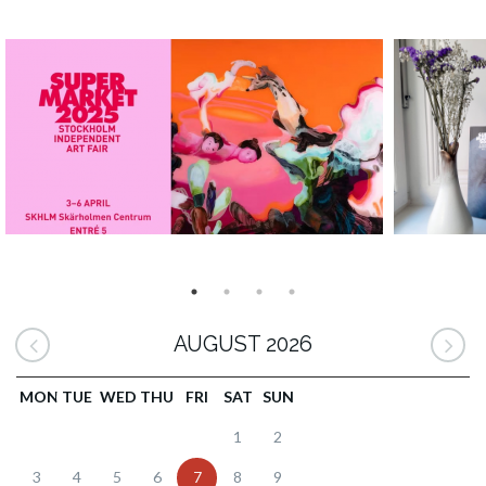
AUGUST 2026
MON
TUE
WED
THU
FRI
SAT
SUN
1
2
3
4
5
6
7
8
9