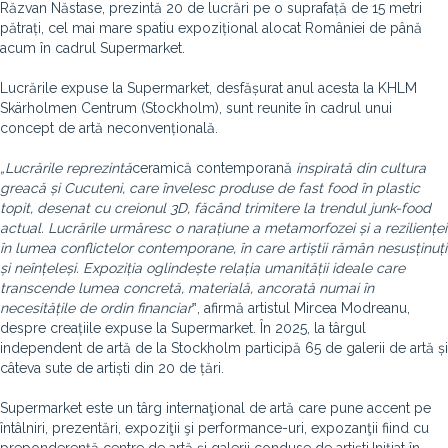
Răzvan Năstase, prezintă 20 de lucrări pe o suprafață de 15 metri
pătrați, cel mai mare spatiu expozițional alocat României de până
acum în cadrul Supermarket.
Lucrările expuse la Supermarket, desfășurat anul acesta la KHLM
Skärholmen Centrum (Stockholm), sunt reunite în cadrul unui
concept de artă neconvențională.
„Lucrările reprezintă
ceramică contemporană
inspirată din cultura
greacă și Cucuteni, care învelesc produse de fast food în plastic
topit, desenat cu creionul 3D, făcând trimitere la trendul junk-food
actual. Lucrările urmăresc o narațiune a metamorfozei și a rezilienței
în lumea conflictelor contemporane, în care artiștii rămân nesusținuți
și neînțeleși. Expoziția oglindește relația umanității ideale care
transcende lumea concretă, materială, ancorată numai în
necesitățile de ordin financiar
‟, afirmă artistul Mircea Modreanu,
despre creațiile expuse la Supermarket. În 2025, la târgul
independent de artă de la Stockholm participă 65 de galerii de artă și
câteva sute de artiști din 20 de țări.
Supermarket este un târg internaţional de artă care pune accent pe
întâlniri, prezentări, expoziţii şi performance-uri, expozanţii fiind cu