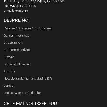
Tel.: (+4) 031 71 00 627, (+4) 031 71 00 606
Fax: (+4) 031 71 00 607
E-mail: icr@icr.ro
DESPRE NOI
Misiune / Strategie / Funcţionare
Qui sommes nous
Structura ICR
Rapports d'activité
Histoire
Declaraţii de avere
Achizitii
Nota de fundamentare cladire ICR
Contact
Cookies & protectia datelor
CELE MAI NOI TWEET-URI