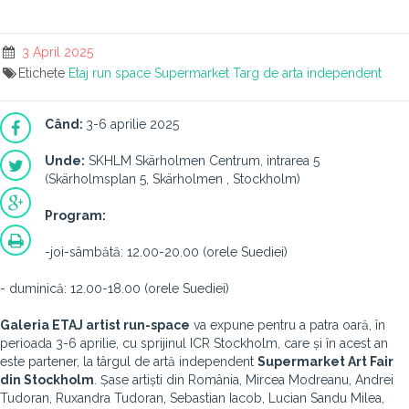
3 April 2025
Etichete
Etaj run space
Supermarket
Targ de arta independent
Când:
3-6 aprilie 2025
Unde:
SKHLM Skärholmen Centrum, intrarea 5
(Skärholmsplan 5, Skärholmen , Stockholm)
Program:
-joi-sâmbătă: 12.00-20.00 (orele Suediei)
- duminică: 12.00-18.00 (orele Suediei)
Galeria ETAJ artist run-space
va expune pentru a patra oară, în
perioada 3-6 aprilie, cu sprijinul ICR Stockholm, care și în acest an
este partener, la târgul de artă independent
Supermarket Art Fair
din Stockholm
. Șase artiști din România, Mircea Modreanu, Andrei
Tudoran, Ruxandra Tudoran, Sebastian Iacob, Lucian Sandu Milea,