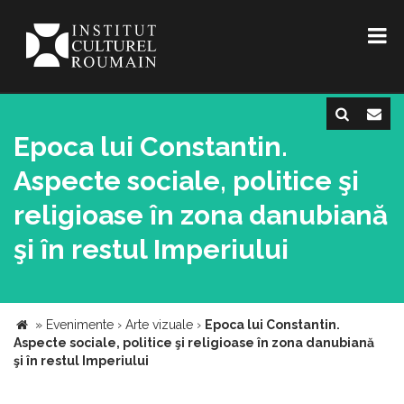
Epoca lui Constantin.
Aspecte sociale, politice şi
religioase în zona danubiană
şi în restul Imperiului
»
Evenimente
›
Arte vizuale
›
Epoca lui Constantin.
Aspecte sociale, politice şi religioase în zona danubiană
şi în restul Imperiului