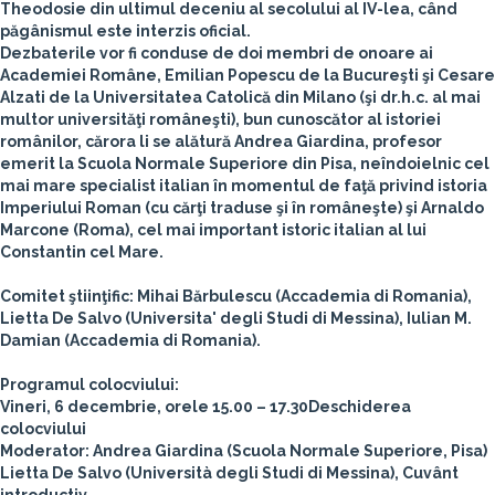
Theodosie din ultimul deceniu al secolului al IV-lea, când
păgânismul este interzis oficial.
Dezbaterile vor fi conduse de doi membri de onoare ai
Academiei Române, Emilian Popescu de la Bucureşti şi Cesare
Alzati de la Universitatea Catolică din Milano (şi dr.h.c. al mai
multor universităţi româneşti), bun cunoscător al istoriei
românilor, cărora li se alătură Andrea Giardina, profesor
emerit la Scuola Normale Superiore din Pisa, neîndoielnic cel
mai mare specialist italian în momentul de faţă privind istoria
Imperiului Roman (cu cărţi traduse şi în româneşte) şi Arnaldo
Marcone (Roma), cel mai important istoric italian al lui
Constantin cel Mare.
Comitet ştiinţific: Mihai Bărbulescu (Accademia di Romania),
Lietta De Salvo (Universita' degli Studi di Messina), Iulian M.
Damian (Accademia di Romania).
Programul colocviului:
Vineri, 6 decembrie, orele 15.00 – 17.30
Deschiderea
colocviului
Moderator: Andrea Giardina (Scuola Normale Superiore, Pisa)
Lietta De Salvo (Università degli Studi di Messina), Cuvânt