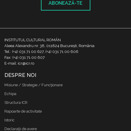
ABONEAZĂ-TE
INSTITUTUL CULTURAL ROMÂN
Aleea Alexandru nr. 38, 011824 București, România
Tel.: (+4) 031 71 00 627, (+4) 031 71 00 606
Fax: (+4) 031 71 00 607
E-mail: icr@icr.ro
DESPRE NOI
Misiune / Strategie / Funcţionare
Echipa
Structura ICR
Rapoarte de activitate
Istoric
Declaraţii de avere