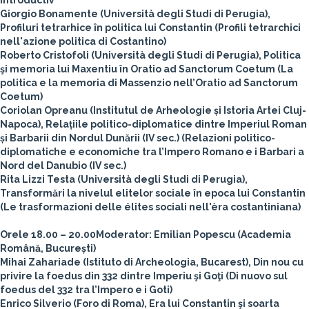
introductiv
Giorgio Bonamente (Università degli Studi di Perugia),
Profiluri tetrarhice în politica lui Constantin (Profili tetrarchici
nell'azione politica di Costantino)
Roberto Cristofoli (Università degli Studi di Perugia), Politica
şi memoria lui Maxentiu în Oratio ad Sanctorum Coetum (La
politica e la memoria di Massenzio nell’Oratio ad Sanctorum
Coetum)
Coriolan Opreanu (Institutul de Arheologie și Istoria Artei Cluj-
Napoca), Relațiile politico-diplomatice dintre Imperiul Roman
și Barbarii din Nordul Dunării (IV sec.) (Relazioni politico-
diplomatiche e economiche tra l’Impero Romano e i Barbari a
Nord del Danubio (IV sec.)
Rita Lizzi Testa (Università degli Studi di Perugia),
Transformări la nivelul elitelor sociale în epoca lui Constantin
(Le trasformazioni delle élites sociali nell'èra costantiniana)
Orele 18.00 – 20.00
Moderator: Emilian Popescu (Academia
Română, București)
Mihai Zahariade (Istituto di Archeologia, Bucarest), Din nou cu
privire la foedus din 332 dintre Imperiu şi Goţi (Di nuovo sul
foedus del 332 tra l’Impero e i Goti)
Enrico Silverio (Foro di Roma), Era lui Constantin şi soarta