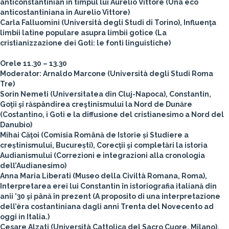
anticonstantinian în timpul lui Aurelio Vittore (Una eco
anticostantiniana in Aurelio Vittore)
Carla Falluomini (Università degli Studi di Torino), Influenţa
limbii latine populare asupra limbii gotice (La
cristianizzazione dei Goti: le fonti linguistiche)
Orele 11.30 – 13.30
Moderator: Arnaldo Marcone (Università degli Studi Roma
Tre)
Sorin Nemeti (Universitatea din Cluj-Napoca), Constantin,
Goţii şi răspândirea creştinismului la Nord de Dunăre
(Costantino, i Goti e la diffusione del cristianesimo a Nord del
Danubio)
Mihai Căţoi (Comisia Română de Istorie și Studiere a
creștinismului, București), Corecţii şi completări la istoria
Audianismului (Correzioni e integrazioni alla cronologia
dell’Audianesimo)
Anna Maria Liberati (Museo della Civiltà Romana, Roma),
Interpretarea erei lui Constantin în istoriografia italiană din
anii '30 şi până în prezent (A proposito di una interpretazione
dell’èra costantiniana dagli anni Trenta del Novecento ad
oggi in Italia.)
Cesare Alzati (Università Cattolica del Sacro Cuore, Milano),