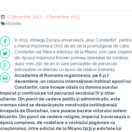
6 December 2013 - 7 December 2013
Etichete
În 2013, întreaga Europă aniversează „anul Constantin‟, pentru
a marca împlinirea a 1700 de ani de la promulgarea de către
Constantin cel Mare a edictului de la Milano, prin care creştinii
din Apusul Imperiului Roman primeau libertatea de credinţă,
după vreo 250 de ani în care perioadele de persecuţii
anticreştine se alternau cu epoci de relativă toleranţă.
Accademia di Romania organizează, pe
6 şi 7
decembrie
, un colocviu internaţional închinat epocii lui
Constantin, care începe odată cu domnia acestui
împărat şi continuă pe tot parcursul secolului IV şi chiar
ulterior. Din punct de vedere politic şi administrativ, este
vremea când se desăvârşeşte construcţia instituţională
începută de Diocletian, care pusese bazele viitorului sistem
bizantin. Din punct de vedere religios, Imperiul traversează o
epocă complexă, de coabitare a vechiului păgânism cu
creştinismul, între edictul de la Milano (313) şi edictele lui