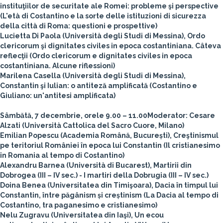
instituţiilor de securitate ale Romei: probleme şi perspective
(L'età di Costantino e la sorte delle istituzioni di sicurezza
della città di Roma: questioni e prospettive)
Lucietta Di Paola (Università degli Studi di Messina), Ordo
clericorum şi dignitates civiles in epoca costantiniana. Câteva
reflecţii (Ordo clericorum e dignitates civiles in epoca
costantiniana. Alcune riflessioni)
Marilena Casella (Università degli Studi di Messina),
Constantin şi Iulian: o antiteză amplificată (Costantino e
Giuliano: un'antitesi amplificata)
Sâmbătă, 7 decembrie, orele 9.00 – 11.00
Moderator: Cesare
Alzati (Università Cattolica del Sacro Cuore, Milano)
Emilian Popescu (Academia Română, București), Creştinismul
pe teritoriul României în epoca lui Constantin (Il cristianesimo
in Romania al tempo di Costantino)
Alexandru Barnea (Università di Bucarest), Martirii din
Dobrogea (III – IV sec.) - I martiri della Dobrugia (III – IV sec.)
Doina Benea (Universitatea din Timişoara), Dacia în timpul lui
Constantin, între păgânism și creștinism (La Dacia al tempo di
Costantino, tra paganesimo e cristianesimo)
Nelu Zugravu (Universitatea din Iaşi), Un ecou