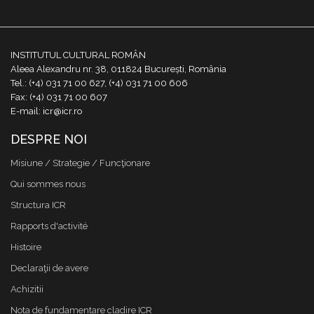
INSTITUTUL CULTURAL ROMÂN
Aleea Alexandru nr. 38, 011824 București, România
Tel.: (+4) 031 71 00 627, (+4) 031 71 00 606
Fax: (+4) 031 71 00 607
E-mail: icr@icr.ro
DESPRE NOI
Misiune / Strategie / Funcţionare
Qui sommes nous
Structura ICR
Rapports d'activité
Histoire
Declaraţii de avere
Achizitii
Nota de fundamentare cladire ICR