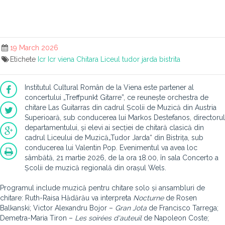
19 March 2026
Etichete
Icr
Icr viena
Chitara
Liceul tudor jarda bistrita
Institutul Cultural Român de la Viena este partener al
concertului „Treffpunkt Gitarre”, ce reunește orchestra de
chitare Las Guitarras din cadrul Școlii de Muzică din Austria
Superioară, sub conducerea lui Markos Destefanos, directorul
departamentului, și elevi ai secției de chitară clasică din
cadrul Liceului de Muzică„Tudor Jarda“ din Bistrița, sub
conducerea lui Valentin Pop. Evenimentul va avea loc
sâmbătă, 21 martie 2026, de la ora 18.00, în sala Concerto a
Școlii de muzică regională din orașul Wels.
Programul include muzică pentru chitare solo și ansambluri de
chitare: Ruth-Raisa Hădărău va interpreta
Nocturne
de Rosen
Balkanski; Victor Alexandru Bojor –
Gran Jota
de Francisco Tarrega;
Demetra-Maria Tiron –
Les soirées d'auteuil
de Napoleon Coste;