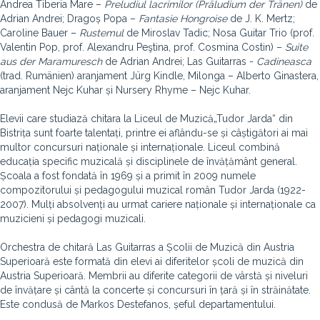
Andrea Tiberia Mare –
Preludiul lacrimilor (Präludium der Tränen)
de
Adrian Andrei; Dragoș Popa –
Fantasie Hongroise
de J. K. Mertz;
Caroline Bauer –
Rustemul
de Miroslav Tadic; Nosa Guitar Trio (prof.
Valentin Pop, prof. Alexandru Peştina, prof. Cosmina Costin) –
Suite
aus der Maramuresch
de Adrian Andrei; Las Guitarras -
Cadineasca
(trad. Rumänien) aranjament Jürg Kindle, Milonga – Alberto Ginastera,
aranjament Nejc Kuhar și Nursery Rhyme – Nejc Kuhar.
Elevii care studiază chitara la Liceul de Muzică„Tudor Jarda“ din
Bistrița sunt foarte talentați, printre ei aflându-se și câștigători ai mai
multor concursuri naționale și internaționale. Liceul combină
educația specific muzicală și disciplinele de învățământ general.
Școala a fost fondată în 1969 și a primit în 2009 numele
compozitorului și pedagogului muzical român Tudor Jarda (1922-
2007). Mulți absolvenți au urmat cariere naționale și internaționale ca
muzicieni și pedagogi muzicali.
Orchestra de chitară Las Guitarras a Școlii de Muzică din Austria
Superioară este formată din elevi ai diferitelor școli de muzică din
Austria Superioară. Membrii au diferite categorii de vârstă și niveluri
de învățare și cântă la concerte și concursuri în țară și în străinătate.
Este condusă de Markos Destefanos, șeful departamentului.