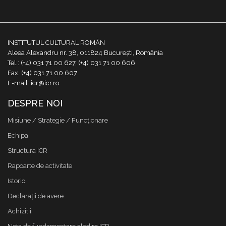
INSTITUTUL CULTURAL ROMÂN
Aleea Alexandru nr. 38, 011824 București, România
Tel.: (+4) 031 71 00 627, (+4) 031 71 00 606
Fax: (+4) 031 71 00 607
E-mail: icr@icr.ro
DESPRE NOI
Misiune / Strategie / Funcţionare
Echipa
Structura ICR
Rapoarte de activitate
Istoric
Declaraţii de avere
Achizitii