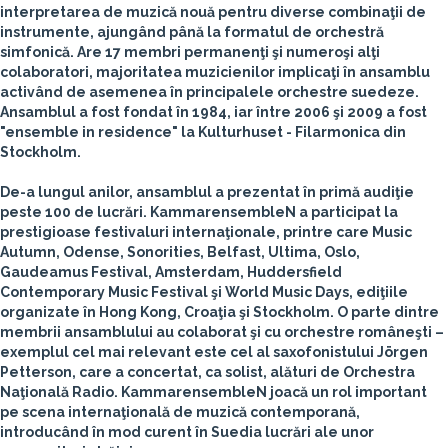
interpretarea de muzică nouă pentru diverse combinaţii de
instrumente, ajungând până la formatul de orchestră
simfonică. Are 17 membri permanenţi şi numeroşi alţi
colaboratori, majoritatea muzicienilor implicaţi în ansamblu
activând de asemenea în principalele orchestre suedeze.
Ansamblul a fost fondat în 1984, iar între 2006 şi 2009 a fost
"ensemble in residence" la Kulturhuset - Filarmonica din
Stockholm.
De-a lungul anilor, ansamblul a prezentat în primă audiţie
peste 100 de lucrări. KammarensembleN a participat la
prestigioase festivaluri internaţionale, printre care Music
Autumn, Odense, Sonorities, Belfast, Ultima, Oslo,
Gaudeamus Festival, Amsterdam, Huddersfield
Contemporary Music Festival şi World Music Days, ediţiile
organizate în Hong Kong, Croaţia şi Stockholm. O parte dintre
membrii ansamblului au colaborat şi cu orchestre româneşti –
exemplul cel mai relevant este cel al saxofonistului Jörgen
Petterson, care a concertat, ca solist, alături de Orchestra
Naţională Radio. KammarensembleN joacă un rol important
pe scena internaţională de muzică contemporană,
introducând în mod curent în Suedia lucrări ale unor