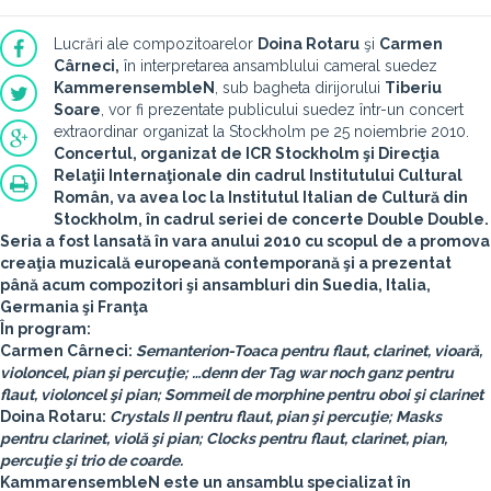
Lucrări ale compozitoarelor
Doina Rotaru
şi
Carmen
Cârneci,
în interpretarea ansamblului cameral suedez
KammerensembleN
, sub bagheta dirijorului
Tiberiu
Soare
, vor fi prezentate publicului suedez într-un concert
extraordinar organizat la Stockholm pe 25 noiembrie 2010.
Concertul, organizat de ICR Stockholm şi Direcţia
Relaţii Internaţionale din cadrul Institutului Cultural
Român, va avea loc la Institutul Italian de Cultură din
Stockholm, în cadrul seriei de concerte
Double Double
.
Seria a fost lansată în vara anului 2010 cu scopul de a promova
creaţia muzicală europeană contemporană şi a prezentat
până acum compozitori şi ansambluri din Suedia, Italia,
Germania şi Franţa
În program:
Carmen Cârneci
:
Semanterion-Toaca pentru flaut, clarinet, vioară,
violoncel, pian şi percuţie; …denn der Tag war noch ganz pentru
flaut, violoncel şi pian; Sommeil de morphine pentru oboi şi clarinet
Doina Rotaru:
Crystals II pentru flaut, pian şi percuţie; Masks
pentru clarinet, violă şi pian; Clocks pentru flaut, clarinet, pian,
percuţie şi trio de coarde.
KammarensembleN
este un ansamblu specializat în