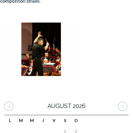
compozitori străini.
AUGUST 2026
L
M
M
J
V
S
D
1
2