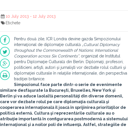
10 July 2013 - 12 July 2013
Etichete
Pentru două zile, ICR Londra devine gazda Simpozionului
internaţional de diplomaţie culturală
„Cultural Diplomacy
throughout the Commonwealth of Nations: International
Cooperation across Six Continents”
, organizat de Institutul
pentru Diplomaţie Culturală din Berlin. Diplomaţi, profesori,
politicieni, artişti, autori şi jurnalişti vor dezbate rolul culturii şi
diplomaţiei culturale în relaţiile internaţionale, din perspectiva
tradiţiei britanice.
Simpozionul face parte dintr-o serie de evenimente
similare desfăşurate la Bucureşti, Bruxelles, New York şi
Berlin şi va aduce laolaltă personalităţi din diverse domenii,
care vor dezbate rolul pe care diplomaţia culturală şi
cooperarea internaţională îl joacă în sprijinirea priorităţilor de
politică externă. Cultura şi reprezentările culturale au o
atribuţie importantă în configurarea postmodernă a sistemului
internaţional şi a noilor poli de influenţă. Astfel, strategiile de