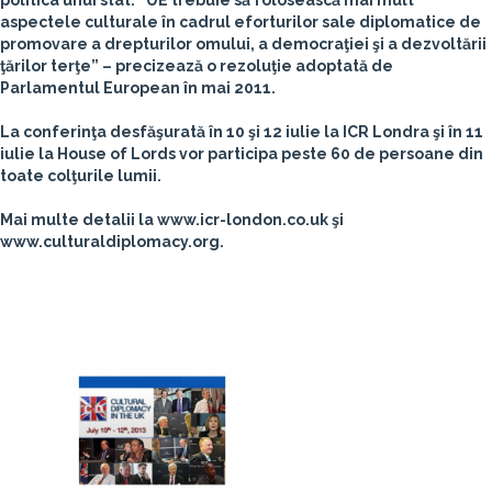
politica unui stat. “UE trebuie să folosească mai mult
aspectele culturale în cadrul eforturilor sale diplomatice de
promovare a drepturilor omului, a democraţiei şi a dezvoltării
ţărilor terţe” – precizează o rezoluţie adoptată de
Parlamentul European în mai 2011.
La conferinţa desfăşurată în
10 şi 12 iulie
la ICR Londra şi în
11
iulie
la House of Lords vor participa peste 60 de persoane din
toate colţurile lumii.
Mai multe detalii la www.icr-london.co.uk şi
www.culturaldiplomacy.org.