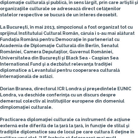
diplomaţie culturală şi publică, în sens lărgit, prin care artiştii şi
organizaţiile culturale se adresează direct cetăţenilor
statelor respective se bucură de un interes deosebit.
La Bucureşti, în mai 2013, simpozionul a fost organizat tot cu
sprijinul Institutului Cultural Român, căruia i s-au mai alăturat
Fundaţia Română pentru Democraţie în parteneriat cu
Academia de Diplomaţie Culturală din Berlin, Senatul
României, Camera Deputaţilor, Guvernul României,
Universitatea din Bucureşti şi Black Sea - Caspian Sea
International Fund şi a dezbătut relevanţa tradiţiei
diplomatice a Levantului pentru cooperarea culturală
internaţională de astăzi.
Dorian Branea, directorul ICR Londra şi preşedintele EUNIC
Londra, va deschide conferinţa cu un discurs despre
demersul colectiv al instituţiilor europene din domeniul
dimplomaţiei culturale.
Practicarea diplomaţiei culturale ca instrument de acţiune
externă este diferită de la ţară la ţară, în funcţie de stilul şi
tradiţiile diplomatice sau de locul pe care cultura îl deţine în