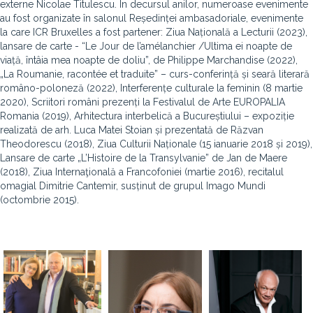
externe Nicolae Titulescu. În decursul anilor, numeroase evenimente
au fost organizate în salonul Reședinței ambasadoriale, evenimente
la care ICR Bruxelles a fost partener: Ziua Națională a Lecturii (2023),
lansare de carte - “Le Jour de l’amélanchier /Ultima ei noapte de
viață, întâia mea noapte de doliu”, de Philippe Marchandise (2022),
„La Roumanie, racontée et traduite” – curs-conferință și seară literară
româno-poloneză (2022), Interferențe culturale la feminin (8 martie
2020), Scriitori români prezenți la Festivalul de Arte EUROPALIA
Romania (2019), Arhitectura interbelică a Bucureștiului – expoziție
realizată de arh. Luca Matei Stoian și prezentată de Răzvan
Theodorescu (2018), Ziua Culturii Naționale (15 ianuarie 2018 și 2019),
Lansare de carte „L’Histoire de la Transylvanie” de Jan de Maere
(2018), Ziua Internaţională a Francofoniei (martie 2016), recitalul
omagial Dimitrie Cantemir, susținut de grupul Imago Mundi
(octombrie 2015).