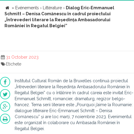
»
Evénements
›
Littérature
›
Dialog Eric-Emmanuel
Schmitt – Denisa Comănescu în cadrul proiectului
„Întrevederi literare la Reședința Ambasadorului
României în Regatul Belgiei”
31 October 2023
Etichete
Institutul Cultural Român de la Bruxelles continuă proiectul
„Întrevederi literare la Reședința Ambasadorului României în
Regatul Belgiei” cu o întâlnire în cadrul căreia este invitat Eric-
Emmanuel Schmitt, romancier, dramaturg, regizor belgo-
francez. Tema serii literare este „Pourquoi j’aime la Roumanie:
dialogue littéraire Eric-Emmanuel Schmitt – Denisa
Comănescu” și are loc marți, 7 noiembrie 2023. Evenimentul
este organizat în colaborare cu Ambasada României în
Regatul Belgiei.