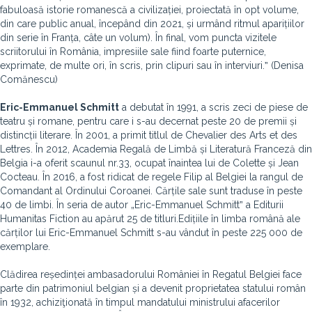
fabuloasă istorie romanescă a civilizației, proiectată în opt volume,
din care public anual, începând din 2021, și urmând ritmul aparițiilor
din serie în Franța, câte un volum). În final, vom puncta vizitele
scriitorului în România, impresiile sale fiind foarte puternice,
exprimate, de multe ori, în scris, prin clipuri sau în interviuri.ˮ (Denisa
Comănescu)
Eric-Emmanuel Schmitt
a debutat în 1991, a scris zeci de piese de
teatru și romane, pentru care i s-au decernat peste 20 de premii și
distincții literare. În 2001, a primit titlul de Chevalier des Arts et des
Lettres. În 2012, Academia Regală de Limbă și Literatură Franceză din
Belgia i-a oferit scaunul nr.33, ocupat înaintea lui de Colette și Jean
Cocteau. În 2016, a fost ridicat de regele Filip al Belgiei la rangul de
Comandant al Ordinului Coroanei. Cărțile sale sunt traduse în peste
40 de limbi. În seria de autor „Eric-Emmanuel Schmittˮ a Editurii
Humanitas Fiction au apărut 25 de titluri.Edițiile în limba română ale
cărților lui Eric-Emmanuel Schmitt s-au vândut în peste 225 000 de
exemplare.
Clădirea reședinței ambasadorului României în Regatul Belgiei face
parte din patrimoniul belgian și a devenit proprietatea statului român
în 1932, achiziţionată în timpul mandatului ministrului afacerilor