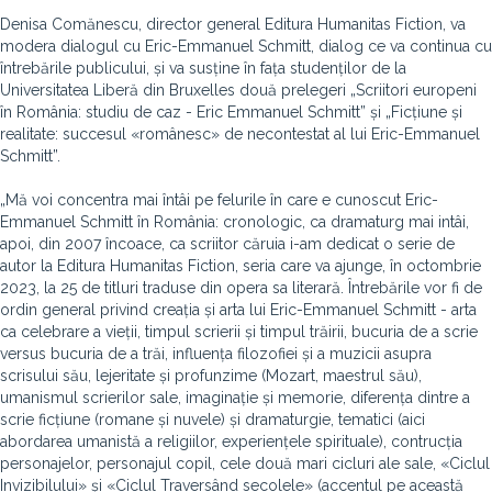
Denisa Comănescu, director general Editura Humanitas Fiction, va
modera dialogul cu Eric-Emmanuel Schmitt, dialog ce va continua cu
întrebările publicului, și va susține în fața studenților de la
Universitatea Liberă din Bruxelles două prelegeri „Scriitori europeni
în România: studiu de caz - Eric Emmanuel Schmitt” și „Ficțiune și
realitate: succesul «românesc» de necontestat al lui Eric-Emmanuel
Schmitt”.
„Mă voi concentra mai întâi pe felurile în care e cunoscut Eric-
Emmanuel Schmitt în România: cronologic, ca dramaturg mai intâi,
apoi, din 2007 încoace, ca scriitor căruia i-am dedicat o serie de
autor la Editura Humanitas Fiction, seria care va ajunge, în octombrie
2023, la 25 de titluri traduse din opera sa literară. Întrebările vor fi de
ordin general privind creația și arta lui Eric-Emmanuel Schmitt - arta
ca celebrare a vieții, timpul scrierii și timpul trăirii, bucuria de a scrie
versus bucuria de a trăi, influența filozofiei și a muzicii asupra
scrisului său, lejeritate și profunzime (Mozart, maestrul său),
umanismul scrierilor sale, imaginație și memorie, diferența dintre a
scrie ficțiune (romane și nuvele) și dramaturgie, tematici (aici
abordarea umanistă a religiilor, experiențele spirituale), contrucția
personajelor, personajul copil, cele două mari cicluri ale sale, «Ciclul
Invizibilului» și «Ciclul Traversând secolele» (accentul pe această