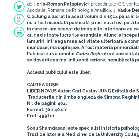
de
Horia-Roman Patapievici
, preşedintele ICR, vor l
Asociației Române de Psihologie Analitică, şi
Vasile De
C.G.Jung a lucrat la acest volum din 1914 până în 1
nu a fost niciodată publicată şi nici nu a fost pusă la
in care m-am ocupat de imaginile interioare au con
au decis toate lucrurile esenţiale. Atunci a începu
lămuriri. Întreaga mea activitate ulterioară a const
inundase, mă copleşise. A fost materia primordială 
Publicarea volumului
Cartea Roşie
oferă posibilitat
se dovedi cea mai influentă scriere, nepublicată pâ
Accesul publicului este liber.
CARTEA ROŞIE
LIBER NOVUS
Autor:
Carl Gustav JUNG
Editată de
S
Traducerile din limba engleză de
Simona Reghint
Nr. de pagini: 404.
Format: 30 x 40 cm
Pret: 499 lei
Sonu Shamdasani este specialist în istoria psiholog
Trust de Istorie a Medicinei de la University Coll