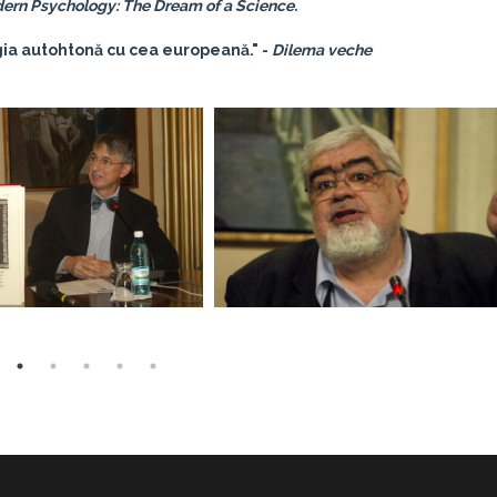
ern Psychology: The Dream of a Science.
gia autohtonă cu cea europeană." -
Dilema veche