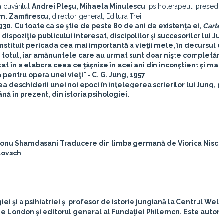
ua cuvântul
Andrei Pleşu,
Mihaela Minulescu
, psihoterapeut, președi
m. Zamfirescu,
director general, Editura Trei.
930. Cu toate ca se ştie de peste 80 de ani de existenţa ei,
Cart
 dispoziţie publicului interesat, discipolilor şi succesorilor lui J
stituit perioada cea mai importantă a vieţii mele, în decursul 
t totul, iar amănuntele care au urmat sunt doar nişte completări
at în a elabora ceea ce ţâşnise în acei ani din inconştient şi ma
pentru opera unei vieţi" - C. G. Jung, 1957
ea deschiderii unei noi epoci în înţelegerea scrierilor lui Jung
nă în prezent, din istoria psihologiei.
onu Shamdasani
Traducere din limba germană de
Viorica Nis
ovschi
iei şi a psihiatriei şi profesor de istorie jungiană la Centrul W
ege London şi editorul general al Fundaţiei Philemon. Este auto