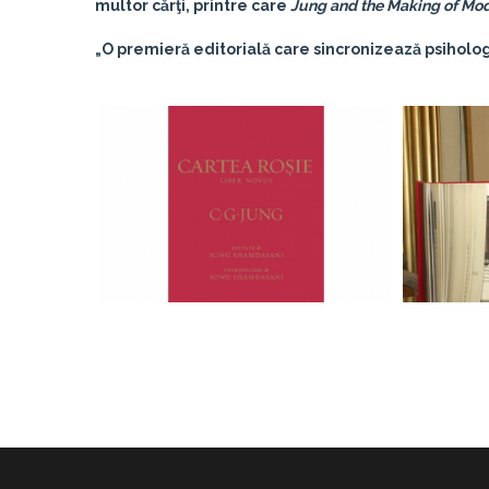
multor cărţi, printre care
Jung and the Making of Mod
„O premieră editorială care sincronizează psiholo