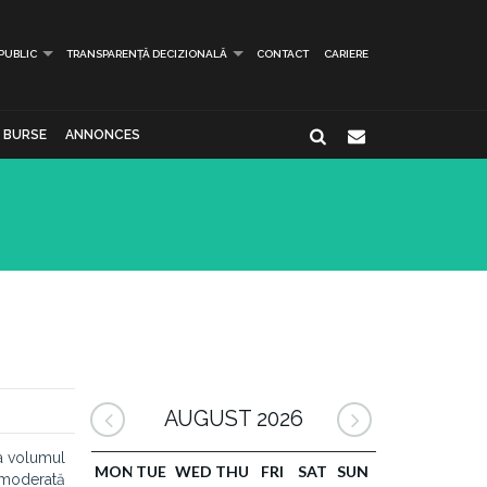
 PUBLIC
TRANSPARENȚĂ DECIZIONALĂ
CONTACT
CARIERE
BURSE
ANNONCES
AUGUST 2026
a volumul
MON
TUE
WED
THU
FRI
SAT
SUN
 moderată