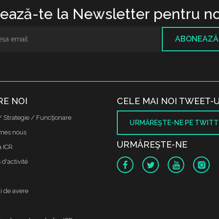
ază-te la Newsletter pentru no
ABONEAZĂ
RE NOI
CELE MAI NOI TWEET-U
/ Strategie / Funcţionare
URMĂREŞTE-NE PE TWITT
mes nous
URMĂREŞTE-NE
a ICR
d'activité
i de avere