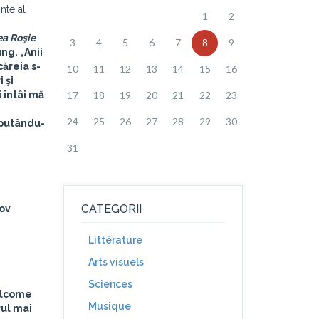
nte al
1
2
ea Roşie
3
4
5
6
7
8
9
ung. „Anii
căreia s-
10
11
12
13
14
15
16
 şi
i întâi mă
17
18
19
20
21
22
23
24
25
26
27
28
29
30
, putându-
31
CATEGORII
cov
Littérature
Arts visuels
Sciences
ellcome
Musique
rul mai