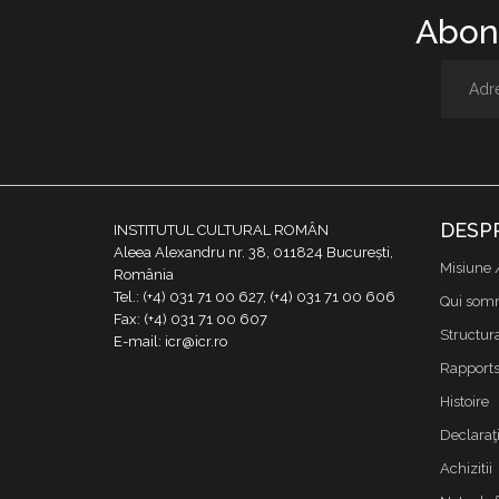
Abone
DESP
INSTITUTUL CULTURAL ROMÂN
Aleea Alexandru nr. 38, 011824 București,
Misiune 
România
Tel.: (+4) 031 71 00 627, (+4) 031 71 00 606
Qui som
Fax: (+4) 031 71 00 607
Structur
E-mail: icr@icr.ro
Rapports 
Histoire
Declaraţi
Achizitii