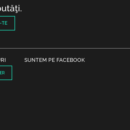
utăţi.
-TE
RI
SUNTEM PE FACEBOOK
ER