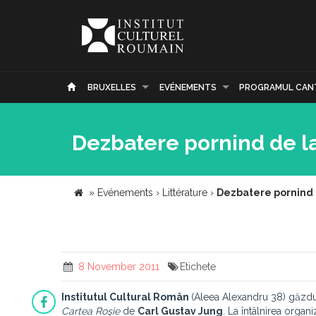
BRUXELLES
EVÉNEMENTS
PROGRAMUL CAN
Dezbatere pornind de la
»
Evénements
›
Littérature
›
Dezbatere pornind 
8 November 2011
Etichete
Institutul Cultural Român
(Aleea Alexandru 38) găzdu
Cartea Roşie
de
Carl Gustav Jung
. La întâlnirea organ