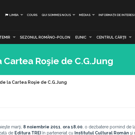
LIMBA
COURS
QUI SOMMES NOUS
MÉDIAS
INFORMAȚII DE INTERES
TEMIR
SEZONUL ROMÂNO-POLON
EUNIC
CENTRUL CĂRŢII
 Cartea Roşie de C.G.Jung
de la Cartea Roşie de C.G.Jung
ieşte marţi,
8 noiembrie 2011
,
ora 18.00
, o dezbatere pornind de l
izată de
Editura TREI
în parteneriat cu
Institutul Cultural Român
şi