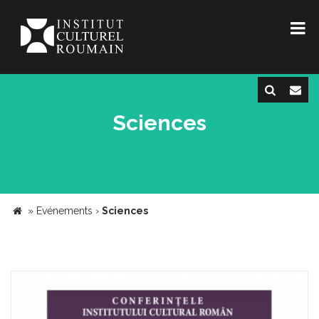
Sciences
»
Evénements
›
Sciences