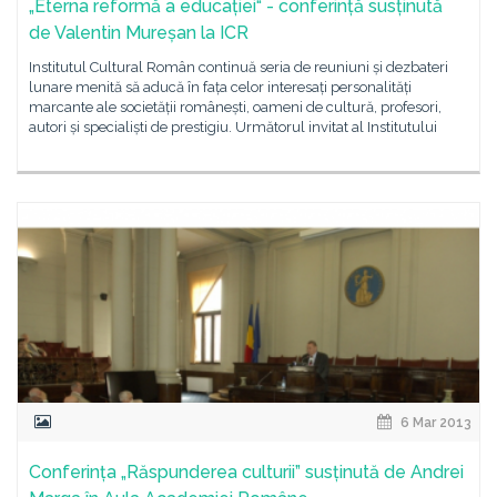
„Eterna reformă a educației“ - conferință susținută
de Valentin Mureșan la ICR
Institutul Cultural Român continuă seria de reuniuni și dezbateri
lunare menită să aducă în fața celor interesați personalități
marcante ale societății românești, oameni de cultură, profesori,
autori și specialiști de prestigiu. Următorul invitat al Institutului
6 Mar 2013
Conferința „Răspunderea culturii” susținută de Andrei