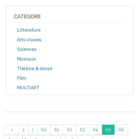
CATEGORII
Littérature
Arts visuels
Sciences
Musique
Théâtre & danse
Film
MULTIART
1
|
60
61
62
63
64
65
66