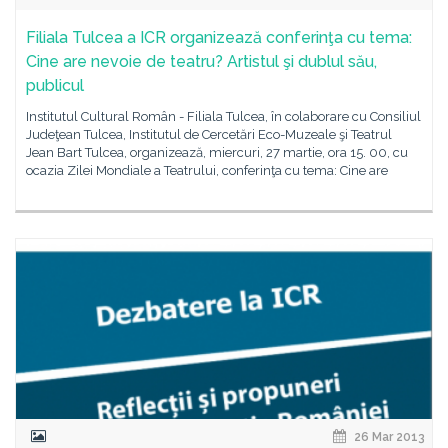
Filiala Tulcea a ICR organizează conferinţa cu tema:
Cine are nevoie de teatru? Artistul şi dublul său,
publicul
Institutul Cultural Român - Filiala Tulcea, în colaborare cu Consiliul
Judeţean Tulcea, Institutul de Cercetări Eco-Muzeale şi Teatrul
Jean Bart Tulcea, organizează, miercuri, 27 martie, ora 15. 00, cu
ocazia Zilei Mondiale a Teatrului, conferinţa cu tema: Cine are
26 Mar 2013