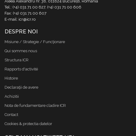
Aleea Alexandru nr. 38, 011824 București, România
Tel.: (+4) 031 71 00 627, (+4) 031 71 00 606
Fax: (+4) 031 71 00 607
E-mail: icr@icr.ro
DESPRE NOI
Misiune / Strategie / Funcţionare
Qui sommes nous
Structura ICR
Rapports d'activité
Histoire
Declaraţii de avere
Achizitii
Nota de fundamentare cladire ICR
Contact
Cookies & protectia datelor