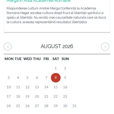
Marga în Aula Academiei Române
Răspunderea culturii Andrei Marga Conferință la Academia
Română Hegel socotea cultura drept fruct al libertății spiritului și
spațiu al libertății. Nu există vreo cauzalitate naturală care să ducă
la cultură, aceasta reprezentând rezultatul libertăților
AUGUST 2026
MON
TUE
WED
THU
FRI
SAT
SUN
1
2
3
4
5
6
7
8
9
10
11
12
13
14
15
16
17
18
19
20
21
22
23
24
25
26
27
28
29
30
31