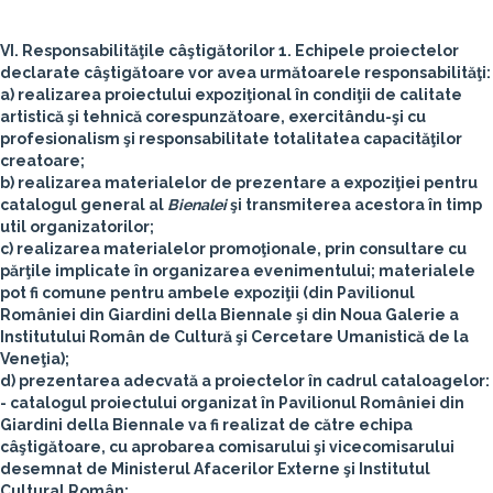
VI. Responsabilităţile câştigătorilor
1. Echipele proiectelor
declarate câştigătoare vor avea următoarele responsabilităţi:
a) realizarea proiectului expoziţional în condiţii de calitate
artistică şi tehnică corespunzătoare, exercitându-şi cu
profesionalism şi responsabilitate totalitatea capacităţilor
creatoare;
b) realizarea materialelor de prezentare a expoziţiei pentru
catalogul general al
Bienalei
şi transmiterea acestora în timp
util organizatorilor;
c) realizarea materialelor promoţionale, prin consultare cu
părţile implicate în organizarea evenimentului; materialele
pot fi comune pentru ambele expoziţii (din Pavilionul
României din Giardini della Biennale şi din Noua Galerie a
Institutului Român de Cultură şi Cercetare Umanistică de la
Veneţia);
d) prezentarea adecvată a proiectelor în cadrul cataloagelor:
- catalogul proiectului organizat în Pavilionul României din
Giardini della Biennale va fi realizat de către echipa
câştigătoare, cu aprobarea comisarului şi vicecomisarului
desemnat de Ministerul Afacerilor Externe şi Institutul
Cultural Român;