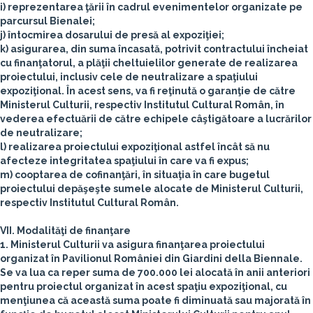
i) reprezentarea ţării în cadrul evenimentelor organizate pe
parcursul Bienalei;
j) întocmirea dosarului de presă al expoziţiei;
k) asigurarea, din suma încasată, potrivit contractului încheiat
cu finanţatorul, a plăţii cheltuielilor generate de realizarea
proiectului, inclusiv cele de neutralizare a spaţiului
expoziţional. În acest sens, va fi reţinută o garanţie de către
Ministerul Culturii, respectiv Institutul Cultural Român, în
vederea efectuării de către echipele câştigătoare a lucrărilor
de neutralizare;
l) realizarea proiectului expoziţional astfel încât să nu
afecteze integritatea spaţiului în care va fi expus;
m) cooptarea de cofinanţări, în situaţia în care bugetul
proiectului depăşeşte sumele alocate de Ministerul Culturii,
respectiv Institutul Cultural Român.
VII. Modalităţi de finanţare
1. Ministerul Culturii va asigura finanţarea proiectului
organizat în Pavilionul României din Giardini della Biennale.
Se va lua ca reper suma de 700.000 lei alocată în anii anteriori
pentru proiectul organizat în acest spaţiu expoziţional, cu
menţiunea că această suma poate fi diminuată sau majorată în