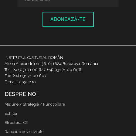
ABONEAZĂ-TE
INSTITUTUL CULTURAL ROMÂN
Aleea Alexandru nr. 38, 011824 București, România
Tel.: (+4) 031 71 00 627, (+4) 031 71 00 606
Fax: (+4) 031 71 00 607
E-mail: icr@icr.ro
DESPRE NOI
Misiune / Strategie / Funcţionare
Echipa
Structura ICR
Rapoarte de activitate