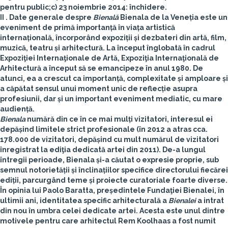
pentru public;
c)
23 noiembrie 2014
: închidere.
II . Date generale despre
Bienală
Bienala de la Veneția este un
eveniment de primă importanță în viața artistică
internațională, încorporând expoziții și dezbateri din artă, film,
muzică, teatru și arhitectură. La început înglobată în cadrul
Expoziţiei Internaţionale de Artă, Expoziţia Internaţională de
Arhitectură a început să se emancipeze în anul 1980. De
atunci, ea a crescut ca importanță, complexitate și amploare și
a căpătat sensul unui moment unic de reflecție asupra
profesiunii, dar și un important eveniment mediatic, cu mare
audiență.
Bienala
numără din ce în ce mai mulți vizitatori, interesul ei
depășind limitele strict profesionale (în 2012 a atras cca.
178.000 de vizitatori, depășind cu mult numărul de vizitatori
înregistrat la ediţia dedicată artei din 2011). De-a lungul
întregii perioade, Bienala și-a căutat o expresie proprie, sub
semnul notorietății și înclinațiilor specifice directorului fiecărei
ediții, parcurgând teme și proiecte curatoriale foarte diverse.
În opinia lui Paolo Baratta, președintele Fundaţiei Bienalei, în
ultimii ani, identitatea specific arhitecturală a
Bienalei
a intrat
din nou în umbra celei dedicate artei. Acesta este unul dintre
motivele pentru care arhitectul Rem Koolhaas a fost numit