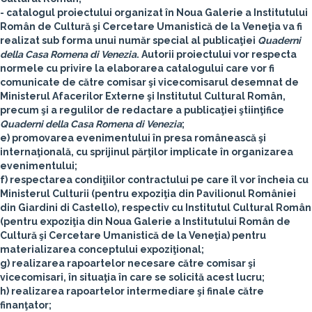
- catalogul proiectului organizat în Noua Galerie a Institutului
Român de Cultură şi Cercetare Umanistică de la Veneţia va fi
realizat sub forma unui număr special al publicaţiei
Quaderni
della Casa Romena di Venezia
. Autorii proiectului vor respecta
normele cu privire la elaborarea catalogului care vor fi
comunicate de către comisar şi vicecomisarul desemnat de
Ministerul Afacerilor Externe şi Institutul Cultural Român,
precum şi a regulilor de redactare a publicaţiei ştiinţifice
Quaderni della Casa Romena di Venezia
;
e) promovarea evenimentului în presa românească şi
internaţională, cu sprijinul părţilor implicate în organizarea
evenimentului;
f) respectarea condiţiilor contractului pe care îl vor încheia cu
Ministerul Culturii (pentru expoziţia din Pavilionul României
din Giardini di Castello), respectiv cu Institutul Cultural Român
(pentru expoziţia din Noua Galerie a Institutului Român de
Cultură şi Cercetare Umanistică de la Veneţia) pentru
materializarea conceptului expoziţional;
g) realizarea rapoartelor necesare către comisar şi
vicecomisari, în situaţia în care se solicită acest lucru;
h) realizarea rapoartelor intermediare şi finale către
finanţator;