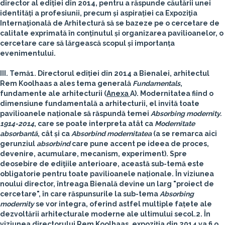
director al ediției din 2014, pentru a răspunde căutării unei
identități a profesiunii, precum și aspirației ca Expoziţia
Internaţională de Arhitectură să se bazeze pe o cercetare de
calitate exprimată în conținutul și organizarea pavilioanelor, o
cercetare care să lărgească scopul și importanța
evenimentului.
III. Temă
1. Directorul ediției din 2014 a Bienalei, arhitectul
Rem Koolhaas
a ales tema generală
Fundamentals
,
fundamente ale arhitecturii (
Anexa
A). Modernitatea fiind o
dimensiune fundamentală a arhitecturii, el invită toate
pavilioanele naționale să răspundă temei
Absorbing modernity.
1914-2014
, care se poate interpreta atât ca
Modernitate
absorbantă
, cât și ca
Absorbind modernitatea
(a se remarca aici
gerunziul
absorbind
care pune accent pe ideea de proces,
devenire, acumulare, mecanism, experiment). Spre
deosebire de ediţiile anterioare, această sub-temă este
obligatorie pentru toate pavilioanele naționale. În viziunea
noului director, întreaga Bienală devine un larg "proiect de
cercetare", în care răspunsurile la sub-tema
Absorbing
modernity
se vor integra, oferind astfel multiple fațete ale
dezvoltării arhitecturale moderne ale ultimului secol.
2. În
viziunea directorului Rem Koolhaas, expoziţia din 2014 va fi o