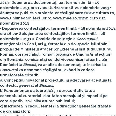
2013
• Depunerea documentaţiilor: termen limită –
15
noiembrie 2013
,
ora 17:00
• Jurizarea:
18-20 noiembrie 2013
•
Anunţarea publică a proiectelor câştigătoare (www.cultura.ro,
www.uniuneaarhitectilor.ro, www.mae.ro, www.icr.ro ): 21
noiembrie 2013
• Depunerea contestaţiilor: termen limită –
26 noiembrie 2013,
ora 16:00
• Soluţionarea contestaţiilor: termen limită –
28
noiembrie 2013
10. Comisia de selecţie a
Concursului
,
menţionată la Cap.I, art.5, formată din doi specialişti străini
propuşi de Ministerul Afacerilor Externe şi Institutul Cultural
Român, doi specialişti români propuşi de Uniunii Arhitecţilor
din România, comisarul şi cei doi vicecomisari ai participării
României la
Bienală
, va analiza documentaţiile înscrise la
Concurs
şi va desemna câştigătorii având în vedere
următoarele criterii:
a) Conceptul inovator al proiectului şi adecvarea acestuia la
contextul general al
Bienalei
;
b) Fundamentarea teoretică şi reprezentativitatea
conceptului curatorial; claritatea mesajului şi impactul pe
care e posibil sa-l aibă asupra publicului;
c) Înscrierea în cadrul temei şi a direcţiilor generale trasate
de organizatori;