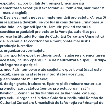
expoziţional, posibilităţi de transport, montarea şi
demontarea expoziţie (text format A4, font Arial, marimea 12
– max. 2 pagini);
e) Deviz estimativ necesar implementării proiectului (
Anexa D
)
în realizarea devizului se vor lua în considerare următoarele
cheltuieli obligatorii (pentru lămuriri privind costurile
specifice organizării proiectelor la Veneţia, autorii se pot
adresa Institutului Român de Cultură şi Cercetare Umanistică
de la Veneţia, la coordonatele menţionate mai sus):
1.
producţia lucrărilor
2. organizarea vernisajului;
3. transportul expoziţiei (dus-întors), instalarea şi demontarea
acesteia, inclusiv operaţiunile de neutralizare a spaţiului după
strângerea expoziţiei;
4. modificări temporare ale spaţiului expoziţional (dacă este
cazul), care să nu afecteze integritatea acestuia;
5. echipamente multimedia;
6. design grafic, traducere, tipărire şi diseminare materiale
promoţionale : catalog (pentru proiectul organizat în
Pavilionul României din Giardini della Biennale; catalogul
proiectului organizat în Noua Galerie a Institutului Român de
Cultură şi Cercetare Umanistică de la Veneţia va fi finanţat de