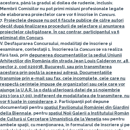
acestora, până la gradul al doilea de rudenie, inclusiv.
Membrii Comisiilor nu pot primi misiuni profesionale legate
de elaborarea proiectelor care vor fi înscrise în
Concurs
.
7.
Proiectele depuse nu pot fi făcute publice de către autori
decât după finalizarea procedurii de selectare şi anunţarea
proiectelor câştigătoare. În caz contrar, participantul va fi
eliminat din Concurs
.
V. Desfăşurarea Concursului, modalităţi de înscriere şi
examinare, contestaţii
1. Înscrierea la
Concurs
se va realiza
fără taxă, prin
depunerea documentaţiilor la sediul Uniunii
Arhitecţilor din România din strada Jean Louis Calderon nr. 48,
sector 2, cod 020038, Bucureşti, sau prin transmiterea
acestora prin poştă la aceeaşi adresă. Documentaţiile
transmise prin e-mail sau fax, cele incomplete, cele care nu
respectă cerinţele impuse de organizatori sau cele care vor
ajunge la U.A.R. la o dată ulterioară
datei de
15 noiembrie
2013 (ora 17.00), indiferent de modalitatea de transmitere
, nu
vor fi luate în considerare
.
2. Participanţii pot depune
documentaţii pentru
spaţiul Pavilionului României din Giardini
della Biennale
, pentru
spaţiul Noii Galerii a Institutului Român
de Cultură şi Cercetare Umanistică de la Veneţia
sau pentru
ambele spaţii, cu menţionarea, în formularul de înscriere şi pe