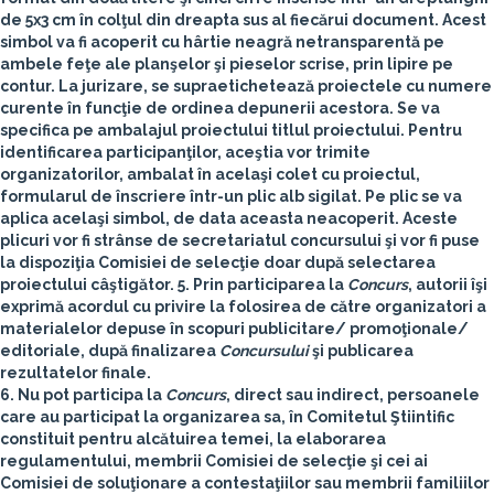
de 5x3 cm în colţul din dreapta sus al fiecărui document. A
cest
simbol va fi acoperit cu hârtie neagră netransparentă pe
ambele feţe ale planşelor şi pieselor scrise, prin lipire pe
contur
. La jurizare, se supraetichetează proiectele cu numere
curente în funcţie de ordinea depunerii acestora. Se va
specifica pe ambalajul proiectului titlul proiectului.
Pentru
identificarea participanţilor, aceştia vor trimite
organizatorilor, ambalat în acelaşi colet cu proiectul,
formularul de înscriere într-un plic alb sigilat. Pe plic se va
aplica acelaşi simbol, de data aceasta neacoperit. Aceste
plicuri vor fi strânse de secretariatul concursului şi vor fi puse
la dispoziţia Comisiei de selecţie doar după selectarea
proiectului câştigător
.
5. Prin participarea la
Concurs
, autorii îşi
exprimă acordul cu privire la folosirea de către organizatori a
materialelor depuse în scopuri publicitare/ promoţionale/
editoriale, după finalizarea
Concursului
şi publicarea
rezultatelor finale.
6. Nu pot participa la
Concurs
, direct sau indirect, persoanele
care au participat la organizarea sa, în Comitetul Ştiintific
constituit pentru alcătuirea temei, la elaborarea
regulamentului, membrii Comisiei de selecţie şi cei ai
Comisiei de soluţionare a contestaţiilor sau membrii familiilor