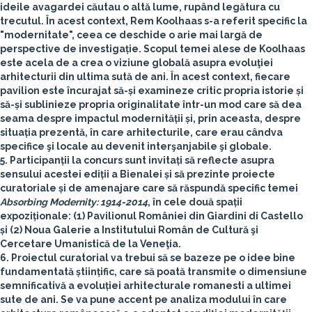
ideile avagardei căutau o altă lume, rupând legătura cu
trecutul. În acest context, Rem Koolhaas s-a referit specific la
"modernitate", ceea ce deschide o arie mai largă de
perspective de investigație. Scopul temei alese de Koolhaas
este acela de a crea o viziune globală asupra evoluţiei
arhitecturii din ultima sută de ani. În acest context, fiecare
pavilion este încurajat să-și examineze critic propria istorie și
să-și sublinieze propria originalitate într-un mod care să dea
seama despre impactul modernității și, prin aceasta, despre
situația prezentă, în care arhitecturile, care erau cândva
specifice şi locale au devenit interşanjabile şi globale.
5. Participanții la concurs sunt invitați să reflecte asupra
sensului acestei ediții a Bienalei și să prezinte proiecte
curatoriale și de amenajare care să răspundă specific temei
Absorbing Modernity: 1914-2014
, în cele două spații
expoziționale: (1) Pavilionul României din Giardini di Castello
și (2) Noua Galerie a Institutului Român de Cultură şi
Cercetare Umanistică de la Veneţia.
6.
Proiectul curatorial va trebui să se bazeze pe o idee bine
fundamentată științifi
c, care să poată transmite o dimensiune
semnificativă a evoluției arhitecturale romanesti a ultimei
sute de ani. Se va pune accent pe analiza modului în care