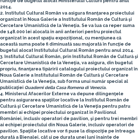
funcţie de bugetul alocat Ministerului Culturii pentru anul
2014.
2. Institutul Cultural Român va asigura finanţarea proiectului
organizat în Noua Galerie a Institutului Român de Cultură şi
Cercetare Umanistică de la Veneţia. Se va lua ca reper suma
de 148.000 lei alocată în anii anteriori pentru proiectul
organizat în acest spaţiu expoziţional, cu menţiunea că
această suma poate fi diminuată sau majorată în funcţie de
bugetul alocat Institutului Cultural Român pentru anul 2014.
3. Institutul Cultural Român, prin Institutul Român de Cultură şi
Cercetare Umanistică de la Veneţia, va asigura, din bugetul
propriu, finanţarea tipăririi catalogului proiectului organizat în
Noua Galerie a Institutului Român de Cultură şi Cercetare
Umanistică de la Veneţia, sub forma unui număr special al
publicaţiei
Quaderni della Casa Romena di Venezia
.
4. Ministerul Afacerilor Externe va depune dilingenţele
pentru asigurarea spaţiilor locative la Institutul Român de
Cultură şi Cercetare Umanistică de la Veneţia pentru patru
membri ai echipei proiectului organizat în Pavilionul
României, inclusiv operatori de pavilion, şi pentru trei membri
ai echipei proiectului din Noua Galerie, inclusiv operatori de
pavilion. Spaţiile locative vor fi puse la dispoziţie pe întreaga
durată a Bienalei, cât şi pe durata unei luni înainte de