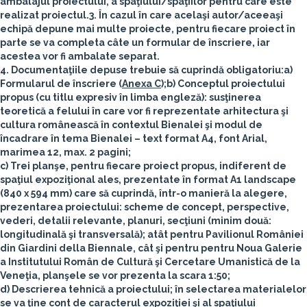
ambalajul proiectului, a spaţiului/spaţiilor pentru care este
realizat proiectul.
3. În cazul în care acelaşi autor/aceeaşi
echipă depune mai multe proiecte, pentru fiecare proiect în
parte se va completa câte un formular de înscriere, iar
acestea vor fi ambalate separat.
4. Documentaţiile depuse trebuie să cuprindă
obligatoriu
:
a)
Formularul de înscriere (
Anexa C
);
b) Conceptul proiectului
propus (cu titlu expresiv în limba engleză): susţinerea
teoretică a felului în care vor fi reprezentate arhitectura şi
cultura românească în contextul Bienalei şi modul de
încadrare în tema Bienalei – text format A4, font Arial,
marimea 12, max. 2 pagini;
c) Trei planşe, pentru fiecare proiect propus, indiferent de
spaţiul expoziţional ales, prezentate în format A1 landscape
(840 x 594 mm) care să cuprindă, într-o manieră la alegere,
prezentarea proiectului: scheme de concept, perspective,
vederi, detalii relevante, planuri, secţiuni (minim două:
longitudinală şi transversală); atât pentru Pavilionul României
din Giardini della Biennale, cât şi pentru pentru Noua Galerie
a Institutului Român de Cultură şi Cercetare Umanistică de la
Veneţia, planşele se vor prezenta la scara 1:50;
d) Descrierea tehnică a proiectului; în selectarea materialelor
se va ţine cont de caracterul expoziţiei şi al spaţiului