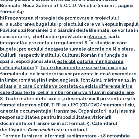
Biennale, Noua Galerie a I.R.C.C.U. Veneţia) (maxim 1 pagină,
format A4).
h) Prezentarea strategiei de promovare a proiectului
5. În elaborarea bugetului proiectului care va fi expus în spaţiul
Pavilionului României din Giardini della Biennale,
se vor lua în
considerare şi cheltuielile prevăzute în
Anexa E
, parte
integrantă a prezentului regulament.
6. În situaţia în care
bugetul proiectului depăşeşte sumele alocate de Ministerul
Culturii, respectiv Institutul Cultural Român (în funcţie de
spaţiul expoziţional ales),
este obligatorie menţionarea
cofinanţatorilor
.
7.
Toate documentele scrise (cu excepţia
formularului de înscriere) se vor prezenta în două exemplare,
în limba română şi în limba engleză, font Arial, mărimea 12. În
situaţia în care Comisia va constata că există diferenţe între
cele două texte, cel în limba română va fi luat în considerare
.
8.
Toate materialele scrise şi desenate vor fi prezentate şi în
format electronic PDF, TIFF sau JPG
(CD/DVD/memory stick),
anexate documentaţiei transmise. Organizatorii nu îşi asumă
responsabilitatea pentru imposibilitatea vizionării
documentelor transmise în alt format
.
9. Calendarul
desfăşurării
Concursului
este următorul:
• Termen furnizare informaţii suplimentare -
18 octombrie