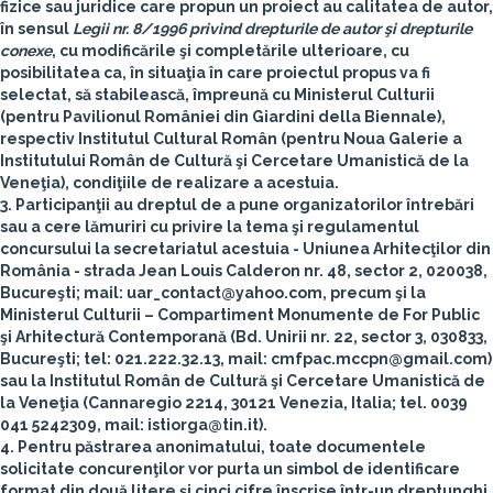
fizice sau juridice care propun un proiect au calitatea de autor,
în sensul
Legii nr. 8/1996 privind drepturile de autor şi drepturile
conexe
, cu modificările şi completările ulterioare, cu
posibilitatea ca, în situaţia în care proiectul propus va fi
selectat, să stabilească, împreună cu Ministerul Culturii
(pentru Pavilionul României din Giardini della Biennale),
respectiv Institutul Cultural Român (pentru Noua Galerie a
Institutului Român de Cultură şi Cercetare Umanistică de la
Veneţia), condiţiile de realizare a acestuia.
3. Participanţii au dreptul de a pune organizatorilor întrebări
sau a cere lămuriri cu privire la tema şi regulamentul
concursului la secretariatul acestuia - Uniunea Arhitecţilor din
România - strada Jean Louis Calderon nr. 48, sector 2, 020038,
Bucureşti; mail: uar_contact@yahoo.com, precum şi la
Ministerul Culturii – Compartiment Monumente de For Public
şi Arhitectură Contemporană (Bd. Unirii nr. 22, sector 3, 030833,
Bucureşti; tel: 021.222.32.13, mail: cmfpac.mccpn@gmail.com)
sau la Institutul Român de Cultură şi Cercetare Umanistică de
la Veneţia (Cannaregio 2214, 30121 Venezia, Italia; tel. 0039
041 5242309, mail: istiorga@tin.it).
4.
Pentru păstrarea anonimatului, toate documentele
solicitate concurenţilor vor purta un simbol de identificare
format din două litere şi cinci cifre
înscrise într-un dreptunghi