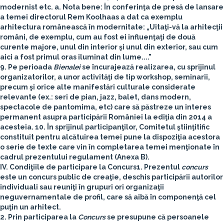
modernist etc.
a. Nota bene: În conferinţa de presă de lansare
a temei directorul Rem Koolhaas a dat ca exemplu
arhitectura românească în modernitate: „Uitaţi-vă la arhitecţii
români, de exemplu, cum au fost ei influenţaţi de două
curente majore, unul din interior şi unul din exterior, sau cum
aici a fost primul oras iluminat din lume...."
9.
Pe perioada
Bienalei
se încurajează realizarea, cu sprijinul
organizatorilor, a unor activităţi de tip workshop, seminarii,
precum şi orice alte manifestări culturale considerate
relevante
(ex.: seri de pian, jazz, balet, dans modern,
spectacole de pantomima, etc)
care să păstreze un interes
permanent asupra participării României la ediţia din 2014 a
acesteia
.
10. În sprijinul participanţilor,
Comitetul ştiinţitific
constituit pentru alcătuirea temei
pune la dispoziţia acestora
o serie de texte care vin în completarea temei menţionate în
cadrul prezentului regulament (Anexa B).
IV. Condiţiile de participare la Concurs
1. Prezentul
concurs
este un concurs public de creaţie, deschis participării autorilor
individuali sau reuniţi în grupuri ori organizaţii
neguvernamentale de profil, care să aibă în componenţă cel
puţin un arhitect.
2. Prin participarea la
Concurs
se presupune că persoanele