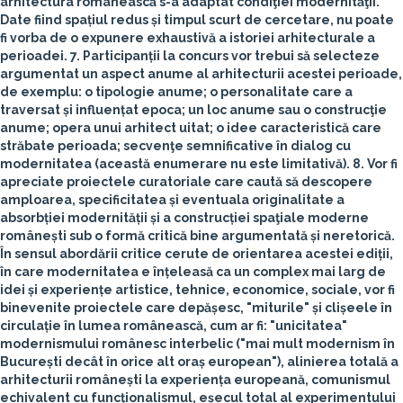
arhitectura românească s-a adaptat condiţiei modernităţii.
Date fiind spațiul redus și timpul scurt de cercetare, nu poate
fi vorba de o expunere exhaustivă a istoriei arhitecturale a
perioadei.
7.
Participanții la concurs vor trebui să selecteze
argumentat un aspect anume al arhitecturii acestei perioade,
de exemplu
: o tipologie anume; o personalitate care a
traversat și influențat epoca; un loc anume sau o construcţie
anume; opera unui arhitect uitat; o idee caracteristică care
străbate perioada; secvenţe semnificative în dialog cu
modernitatea (această enumerare nu este limitativă).
8.
Vor fi
apreciate proiectele curatoriale care caută să descopere
amploarea, specificitatea și eventuala originalitate a
absorbției modernității și a construcției spaţiale moderne
românești sub o formă critică bine argumentată și neretorică
.
În sensul abordării critice cerute de orientarea acestei ediții,
în care modernitatea e înțeleasă ca un complex mai larg de
idei și experiențe artistice, tehnice, economice, sociale, vor fi
binevenite proiectele care depășesc, "miturile" și clișeele în
circulație în lumea românească, cum ar fi: "unicitatea"
modernismului românesc interbelic ("mai mult modernism în
București decât în orice alt oraș european"), alinierea totală a
arhitecturii românești la experiența europeană, comunismul
echivalent cu funcționalismul, eșecul total al experimentului