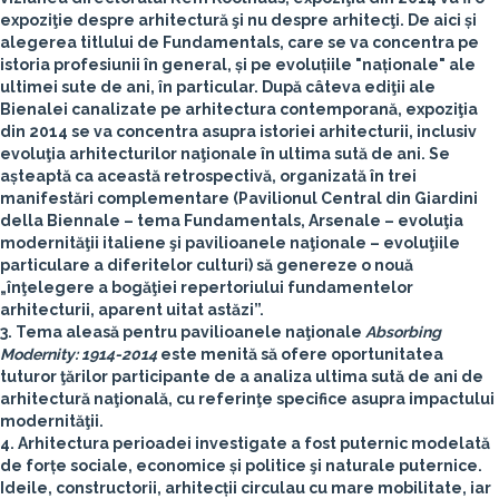
expoziţie despre arhitectură şi nu despre arhitecţi. De aici și
alegerea titlului de Fundamentals, care se va concentra pe
istoria profesiunii în general, și pe evoluțiile "naționale" ale
ultimei sute de ani, în particular. După câteva ediţii ale
Bienalei canalizate pe arhitectura contemporană, expoziţia
din 2014 se va concentra asupra istoriei arhitecturii, inclusiv
evoluţia arhitecturilor naţionale în ultima sută de ani. Se
așteaptă ca această retrospectivă, organizată în trei
manifestări complementare (Pavilionul Central din Giardini
della Biennale – tema Fundamentals, Arsenale – evoluţia
modernităţii italiene şi pavilioanele naţionale – evoluţiile
particulare a diferitelor culturi) să genereze o nouă
„înţelegere a bogăţiei repertoriului fundamentelor
arhitecturii, aparent uitat astăzi”.
3. Tema aleasă pentru pavilioanele naţionale
Absorbing
Modernity: 1914-2014
este menită să ofere oportunitatea
tuturor ţărilor participante de a analiza ultima sută de ani de
arhitectură naţională, cu referinţe specifice asupra impactului
modernităţii.
4. Arhitectura perioadei investigate a fost puternic modelată
de forțe sociale, economice și politice şi naturale puternice.
Ideile, constructorii, arhitecții circulau cu mare mobilitate, iar