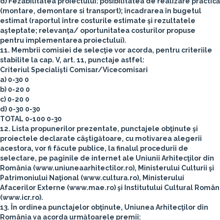
d) Fezabilitatea proiectului: posibilitatea de realizare practică
(montare, demontare si transport); încadrarea în bugetul
estimat (raportul între costurile estimate şi rezultatele
aşteptate; relevanţa/ oportunitatea costurilor propuse
pentru implementarea proiectului).
11. Membrii comisiei de selecţie vor acorda, pentru criteriile
stabilite la cap. V, art. 11, punctaje astfel:
Criteriul Specialişti Comisar/Vicecomisari
a) 0-30 0
b) 0-20 0
c) 0-20 0
d) 0-30 0-30
TOTAL 0-100 0-30
12. Lista propunerilor prezentate, punctajele obţinute şi
proiectele declarate câştigătoare, cu motivarea alegerii
acestora, vor fi făcute publice, la finalul procedurii de
selectare, pe paginile de internet ale Uniunii Arhitecţilor din
România (www.uniuneaarhitectilor.ro), Ministerului Culturii şi
Patrimoniului Naţional (www.cultura.ro), Ministerului
Afacerilor Externe (www.mae.ro) şi Institutului Cultural Român
(www.icr.ro).
13. În ordinea punctajelor obţinute, Uniunea Arhitecţilor din
România va acorda următoarele premii: