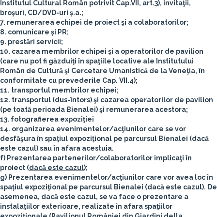
Institutul Cultural Român potrivit Cap.VII, art.3), invitaţii,
broşuri, CD/DVD-uri ş.a.;
7. remunerarea echipei de proiect şi a colaboratorilor;
8. comunicare şi PR;
9. prestări servicii;
10. cazarea membrilor echipei şi a operatorilor de pavilion
(care nu pot fi găzduiţi în spaţiile locative ale Institutului
Român de Cultură şi Cercetare Umanistică de la Veneţia, în
conformitate cu prevederile Cap. VII.4);
11. transportul membrilor echipei;
12. transportul (dus-întors) şi cazarea operatorilor de pavilion
(pe toată perioada Bienalei) şi remunerarea acestora;
13. fotografierea expoziţiei
14. organizarea evenimentelor/acţiunilor care se vor
desfăşura în spaţiul expoziţional pe parcursul Bienalei (dacă
este cazul) sau în afara acestuia.
f) Prezentarea partenerilor/colaboratorilor implicaţi în
proiect (
dacă este cazul
);
g) Prezentarea evenimentelor/acţiunilor care vor avea loc în
spaţiul expoziţional pe parcursul Bienalei (dacă este cazul). De
asemenea, dacă este cazul, se va face o prezentare a
instalaţiilor exterioare, realizate în afara spaţiilor
expoziţionale (Pavilionul României din Giardini della