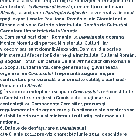
România la cea de-a 14-a ediţie a Expoziţiei Internaţionale de
Arhitectură -
la Biennale di Venezia
, denumită în continuare
Bienala
, la secţiunea
Participări Naţionale
, se vor realiza în două
spaţii expoziţionale: Pavilionul României din Giardini della
Biennale şi Noua Galerie a Institutului Român de Cultură şi
Cercetare Umanistică de la Veneţia.
3. Comisarul participării României la
Bienală
este doamna
Monica Morariu din partea Ministerului Culturii, iar
vicecomisari sunt domnii: Alexandru Damian, din partea
Ministerului Afacerilor Externe şi a Institutului Cultural Român,
şi Bogdan Tofan, din partea Uniunii Arhitecţilor din România.
4. Scopul fundamental care generează şi guvernează
organizarea
Concursului
îl reprezintă asigurarea, prin
confruntare profesională, a unei înalte calităţi a participării
României la
Bienală
.
5. În vederea îndeplinirii scopului
Concursului
vor fi constituite
o Comisie de selecţie şi o Comisie de soluţionare a
contestaţiilor. Componenţa Comisiilor, precum şi
regulamentele de organizare şi funcţionare ale acestora vor
fi stabilite prin ordin al ministrului culturii şi patrimoniului
naţional.
6. Datele de desfăşurare a
Bienalei
sunt:
a)
5-6 iunie 2014
: pre-vizionare;
b)
7 iunie 201
4: deschidere