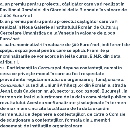
a. un premiu pentru proiectul câştigător care va fi realizat în
Pavilionul României din Giardini della Biennale în valoare de
2.000 Euro/net
b. un premiu pentru pentru proiectul câştigător care va fi
realizat în Noua Galerie a Institutului Român de Cultură şi
Cercetare Umanistică de la Veneţia în valoare de 2.000
Euro/net
c. patru nominalizări în valoare de 500 Euro/net, indiferent de
spaţiul expoziţional pentru care se aplică. Premiile şi
nominalizările se vor acorda în lei la cursul B.N.R. din data
atribuirii.
14. Participanţii la
Concurs
pot depune contestaţii, numai în
ceea ce priveşte modul în care au fost respectate
prevederile regulamentului de organizare şi funcţionare a
Concursului
, la sediul Uniunii Arhitecţilor din România, strada
Jean Louis Calderon nr. 48, sector 2, cod 020038, Bucureşti, în
termen de trei zile lucrătoare de la data comunicării publice a
rezultatului. Acestea vor fi analizate şi soluţionate în termen
de maximum cinci zile lucrătoare de la data expirării
termenului de depunere a contestaţiilor, de către o Comisie
de soluţionare a contestaţiilor, formată din 4 membri
desemnaţi de instituţiile organizatoare.