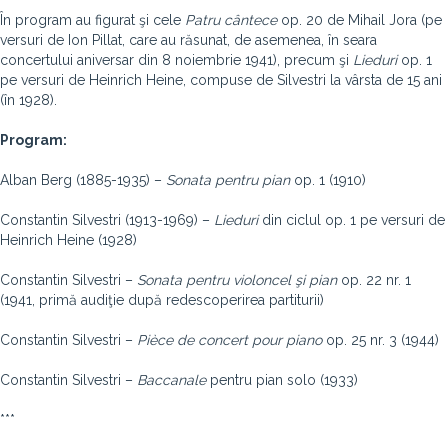
În program au figurat şi cele
Patru cântece
op. 20 de Mihail Jora (pe
versuri de Ion Pillat, care au răsunat, de asemenea, în seara
concertului aniversar din 8 noiembrie 1941), precum şi
Lieduri
op. 1
pe versuri de Heinrich Heine, compuse de Silvestri la vârsta de 15 ani
(în 1928).
Program:
Alban Berg (1885-1935) –
Sonata pentru pian
op. 1 (1910)
Constantin Silvestri (1913-1969) –
Lieduri
din ciclul op. 1 pe versuri de
Heinrich Heine (1928)
Constantin Silvestri –
Sonata
pentru violoncel şi pian
op. 22 nr. 1
(1941, primă audiţie după redescoperirea partiturii)
Constantin Silvestri –
Pièce de concert pour piano
op. 25 nr. 3 (1944)
Constantin Silvestri –
Baccanale
pentru pian solo (1933)
***