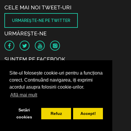
CELE MAI NOI TWEET-URI
URMĂREŞTE-NE PE TWITTER
URMĂREŞTE-NE
SUNTEM PE FACEBOOK
Site-ul folosește cookie-uri pentru a funcționa
corect. Continuând navigarea, iți exprimi
acordul asupra folosirii cookie-urilor.
Află mai mult
Setări
Refuz
Accept!
cookies