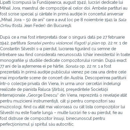
Lipatti (compusă la Fundăţeanca, august 1941), lucrări dedicate lui
Mihail Jora, maestrul de compoziţie al celor doi. Ambele partituri au
fost scrise special şi cântate în primă audiţie în concertul aniversar
„Mihail Jora – 50 de ani“ care a avut loc pe 8 noiembrie 1941 la
Sala
Orfeu
(fostă Jean Feder) din Bucureşti.
După ce a mai fost interpretată doar o singură dată pe 27 februarie
1942, partitura
Sonatei pentru violoncel (fagot) şi pian
op. 22 nr. 1 de
Constantin Silvestri s-a pierdut, lucrarea figurând cu semne de
întrebare sau fiind considerată necunoscută (chiar inexistentă) în toate
monografiile şi studiile dedicate compozitorului român. După exact
77 ani de la aşternerea ei pe hârtie,
Sonata
op. 22 nr. 1 a fost
prezentată în primă audiţie publicului vienez pe cea una dintre cele
mai importante scene de concert din Austria. Descoperirea partiturii
într-o colecţie privată din Viena, în urma unor cercetări îndelungi
realizate de pianista Raluca Ştirbăţ, preşedintele Societăţii
Internaţionale „George Enescu“ din Viena, reprezintă o revelaţie atât
pentru muzicienii instrumentişti, cât şi pentru compozitori sau
muzicologi, fiind cu atât mai valoroasă cu cât lista compoziţiilor lui
Silvestri nu este foarte lungă – multe lucrări fie s-au pierdut, fie au
fost distruse de compozitor însuşi, binecunoscut pentru
perfecţionismul şi spiritul său autocritic.