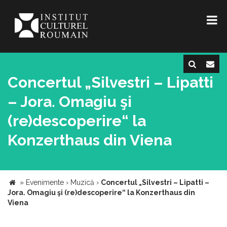
Concertul „Silvestri – Lipatti
– Jora. Omagiu şi
(re)descoperire“ la
Konzerthaus din Viena
»
Evenimente
›
Muzică
›
Concertul „Silvestri – Lipatti –
Jora. Omagiu şi (re)descoperire“ la Konzerthaus din
Viena