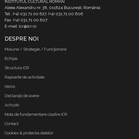
INSTITUTUL CULTURAL ROMÂN
Aleea Alexandru nr. 38, 011824 București, România
Tel.: (+4) 031 71 00 627, (+4) 031 71 00 606
Fax: (+4) 031 71 00 607
E-mail: icr@icr.ro
DESPRE NOI
Misiune / Strategie / Funcţionare
Echipa
Structura ICR
Rapoarte de activitate
Istoric
Declaraţii de avere
Achizitii
Nota de fundamentare cladire ICR
Contact
Cookies & protectia datelor