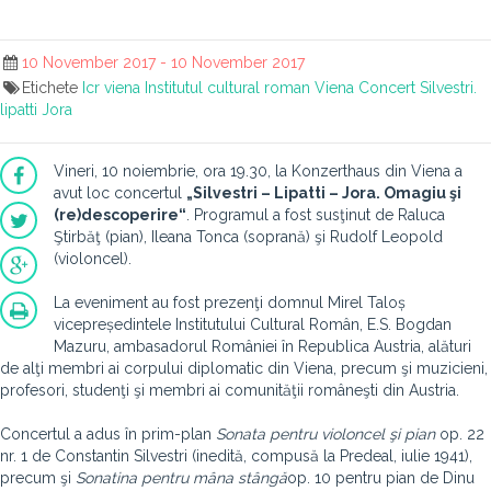
10 November 2017 - 10 November 2017
Etichete
Icr viena
Institutul cultural roman
Viena
Concert
Silvestri.
lipatti
Jora
Vineri, 10 noiembrie, ora 19.30, la Konzerthaus din Viena a
avut loc concertul
„Silvestri – Lipatti – Jora. Omagiu şi
(re)descoperire“
. Programul a fost susţinut de Raluca
Ştirbăţ (pian), Ileana Tonca (soprană) şi Rudolf Leopold
(violoncel).
La eveniment au fost prezenţi domnul Mirel Taloș
vicepreședintele Institutului Cultural Român, E.S. Bogdan
Mazuru, ambasadorul României în Republica Austria, alături
de alţi membri ai corpului diplomatic din Viena, precum şi muzicieni,
profesori, studenţi şi membri ai comunităţii româneşti din Austria.
Concertul a adus în prim-plan
Sonata pentru violoncel şi pian
op. 22
nr. 1 de Constantin Silvestri (inedită, compusă la Predeal, iulie 1941),
precum şi
Sonatina pentru mâna stângă
op. 10 pentru pian de Dinu