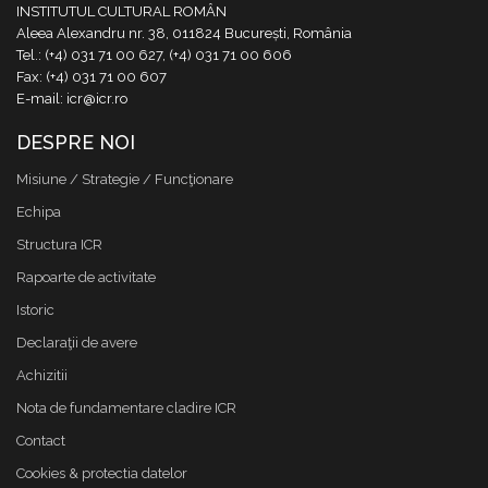
INSTITUTUL CULTURAL ROMÂN
Aleea Alexandru nr. 38, 011824 București, România
Tel.: (+4) 031 71 00 627, (+4) 031 71 00 606
Fax: (+4) 031 71 00 607
E-mail: icr@icr.ro
DESPRE NOI
Misiune / Strategie / Funcţionare
Echipa
Structura ICR
Rapoarte de activitate
Istoric
Declaraţii de avere
Achizitii
Nota de fundamentare cladire ICR
Contact
Cookies & protectia datelor