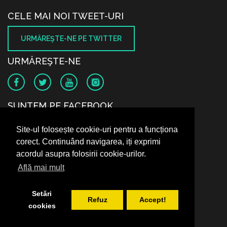
CELE MAI NOI TWEET-URI
URMĂREŞTE-NE PE TWITTER
URMĂREŞTE-NE
SUNTEM PE FACEBOOK
Site-ul folosește cookie-uri pentru a funcționa
corect. Continuând navigarea, iți exprimi
acordul asupra folosirii cookie-urilor.
Află mai mult
Setări
Refuz
Accept!
cookies