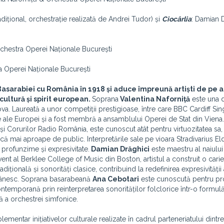
adițional, orchestrație realizată de Andrei Tudor) și
Ciocârlia
: Damian 
chestra Operei Naționale București
 Operei Naționale București
Basarabiei cu România în 1918 și aduce împreună artiști de pe
cultură și spirit european.
Soprana
Valentina Naforniță
este una d
ova. Laureată a unor competiții prestigioase, între care BBC Cardiff Sin
e ale Europei și a fost membră a ansamblului Operei de Stat din Viena.
r și Corurilor Radio România, este cunoscut atât pentru virtuozitatea sa, 
că mai aproape de public. Interpretările sale pe vioara Stradivarius El
 profunzime și expresivitate.
Damian Drăghici
este maestru al naiului 
t al Berklee College of Music din Boston, artistul a construit o cari
dițională și sonorități clasice, contribuind la redefinirea expresivității
mânesc.
Soprana basarabeană
Ana Cebotari
este cunoscută pentru pr
temporană prin reinterpretarea sonorităților folclorice într-o formulă 
ă a orchestrei simfonice.
mentar inițiativelor culturale realizate în cadrul parteneriatului dintre