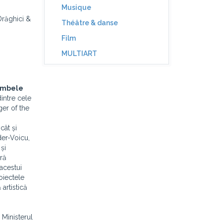
Musique
Drăghici &
Théâtre & danse
Film
MULTIART
 ambele
intre cele
ger of the
cât și
der-Voicu,
și
eră
 acestui
oiectele
artistică
 Ministerul