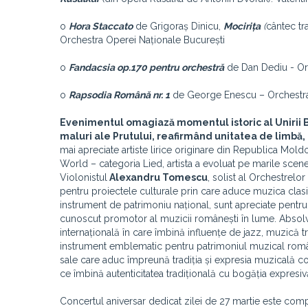
o
Hora Staccato
de Grigoraș Dinicu,
Mocirița
(
cântec tr
Orchestra Operei Naționale București
o
Fandacsia op.170 pentru orchestră
de Dan Dediu - Or
o
Rapsodia Română nr. 1
de George Enescu – Orchestra
Evenimentul omagiază momentul istoric al Unirii 
maluri ale Prutului, reafirmând unitatea de limbă, 
mai apreciate artiste lirice originare din Republica Mold
World – categoria Lied, artista a evoluat pe marile scen
Violonistul
Alexandru Tomescu
, solist al Orchestrelo
pentru proiectele culturale prin care aduce muzica clasi
instrument de patrimoniu național, sunt apreciate pentru
cunoscut promotor al muzicii românești în lume. Absolven
internațională în care îmbină influențe de jazz, muzică tra
instrument emblematic pentru patrimoniul muzical ro
sale care aduc împreună tradiția și expresia muzicală con
ce îmbină autenticitatea tradițională cu bogăția expresiv
Concertul aniversar dedicat zilei de 27 martie este comple