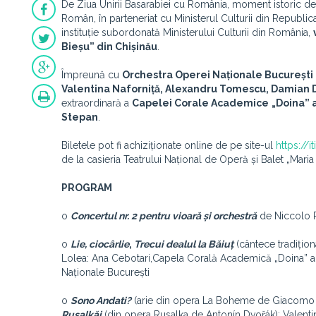
De Ziua Unirii Basarabiei cu România, moment istoric de r
Român, în parteneriat cu Ministerul Culturii din Republ
instituție subordonată Ministerului Culturii din România,
Bieșu” din Chișinău
.
Împreună cu
Orchestra Operei Naționale București 
Valentina Naforniță, Alexandru Tomescu, Damian D
extraordinară a
Capelei Corale Academice
„
Doina” 
Stepan
.
Biletele pot fi achiziționate online de pe site-ul
https://
de la casieria Teatrului Național de Operă și Balet „Maria
PROGRAM
o
Concertul nr. 2 pentru vioară și orchestră
de Niccolo P
o
Lie, ciocârlie
,
Trecui dealul la Băiuț
(cântece tradițion
Lolea: Ana Cebotari,Capela Corală Academică „Doina” a 
Naționale București
o
Sono Andati?
(arie din opera La Boheme de Giacomo 
Rusalkăi
(din opera Rusalka de Antonín Dvořák): Valenti