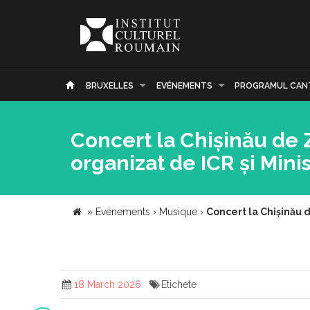
BRUXELLES
EVÉNEMENTS
PROGRAMUL CAN
Concert la Chișinău de 
organizat de ICR și Mini
»
Evénements
›
Musique
›
Concert la Chișinău d
18 March 2026
Etichete