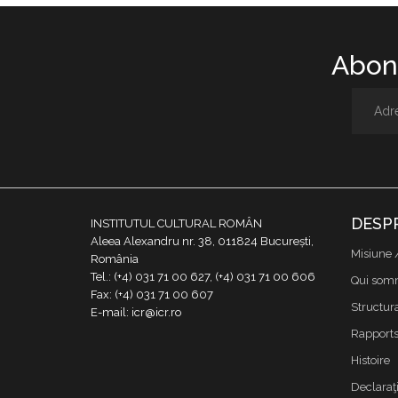
Abone
DESP
INSTITUTUL CULTURAL ROMÂN
Aleea Alexandru nr. 38, 011824 București,
Misiune 
România
Tel.: (+4) 031 71 00 627, (+4) 031 71 00 606
Qui som
Fax: (+4) 031 71 00 607
Structur
E-mail: icr@icr.ro
Rapports 
Histoire
Declaraţi