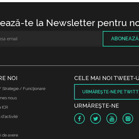
ază-te la Newsletter pentru no
ABONEAZĂ
RE NOI
CELE MAI NOI TWEET-U
/ Strategie / Funcţionare
URMĂREŞTE-NE PE TWITT
mes nous
URMĂREŞTE-NE
a ICR
d'activité
i de avere