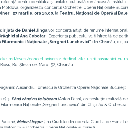
eferință pentru identitatea și unitatea culturală românească, Institutul
ica Moldova, organizează concertul Orchestrei Operei Naționale Bucure
vineri
,
27 martie
,
ora 19.00
, la
Teatrul Național de Operă și Bale
dirijată de
Daniel Jinga
vor concerta
artiști de renume internațional
răghici și Ana Cebotari
. Experiența publicului va fi întregită de part
a Filarmonicii Naționale „Serghei Lunchevici”
din Chișinău, dirijo
iticket.md/event/concert-aniversar-dedicat-zilei-unirii-basarabiei-cu-r
 Bieșu, Bd. Ștefan cel Mare 152, Chișinău.
aganini: Alexandru Tomescu & Orchestra Operei Naționale București
ale) și
Până când nu te iubeam
(Anton Pann), orchestrație realizată de
Filarmonicii Naționale „Serghei Lunchevici” din Chișinău & Orchestra
Puccini),
Meine Lieppe
(aria Giudittei din opereta Giuditta de Franz Le
na Naforniță & Orchestra Operei Naționale București