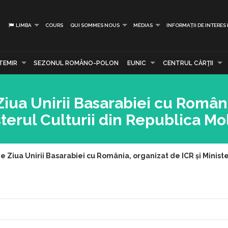
LIMBA
COURS
QUI SOMMES NOUS
MÉDIAS
INFORMAȚII DE INTERES
TEMIR
SEZONUL ROMÂNO-POLON
EUNIC
CENTRUL CĂRŢII
Ziua Unirii Basarabiei cu Român
sterul Culturii din Republica M
e Ziua Unirii Basarabiei cu România, organizat de ICR și Minist