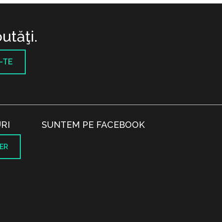
utăţi.
-TE
RI
SUNTEM PE FACEBOOK
ER