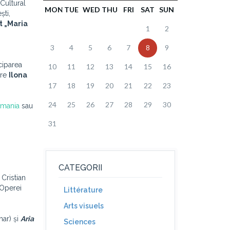
 Cultural
MON
TUE
WED
THU
FRI
SAT
SUN
ști,
t „Maria
1
2
3
4
5
6
7
8
9
:
iciparea
10
11
12
13
14
15
16
are
Ilona
17
18
19
20
21
22
23
24
25
26
27
28
29
30
omania
sau
31
CATEGORII
 Cristian
 Operei
Littérature
Arts visuels
har) și
Aria
Sciences