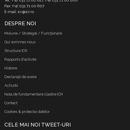
Tel.: (+4) 031 71 00 627, (+4) 031 71 00 606
Fax: (+4) 031 71 00 607
E-mail: icr@icr.ro
DESPRE NOI
Misiune / Strategie / Funcţionare
Qui sommes nous
Structura ICR
Rapports d'activité
Histoire
Declaraţii de avere
Achizitii
Nota de fundamentare cladire ICR
Contact
Cookies & protectia datelor
CELE MAI NOI TWEET-URI