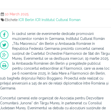
10 March 2025
Etichete
ICR Berlin
ICR
Institutul Cultural Roman
În cadrul seriei de evenimente dedicate promovării
muzicienilor români în Germania, Institutul Cultural Român
„Titu Maiorescu” din Berlin și Ambasada României în
Republica Federală Germania prezintă concertul cameral
susținut de Cvartetul Orchestrei Filarmonicii de Stat din Târgu
Mureș. Evenimentul se va desfășura miercuri, 19 martie 2025,
la Ambasada României din Berlin și pregătește publicul
pentru concertul extraordinar al Filarmonicii, care va avea loc
pe 6 noiembrie 2025, în Sala Mare a Filarmonicii din Berlin,
sub bagheta dirijorului Pablo Boggiano. Proiectul este realizat cu
prilejul aniversării a 145 de ani de relații diplomatice între România și
Germania.
Concertul cameral este organizat de Asociația pentru Dezvoltare
Comunitară „Iunona” din Târgu Mureș, în parteneriat cu Consiliul
Județean Mureș. Evenimentul va debuta cu alocuțiuni susținute de