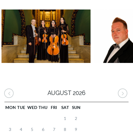
AUGUST 2026
MON
TUE
WED
THU
FRI
SAT
SUN
1
2
3
4
5
6
7
8
9