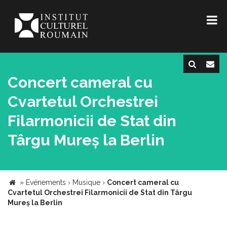
Concert cameral cu
Cvartetul Orchestrei
Filarmonicii de Stat din
Târgu Mureș la Berlin
»
Evénements
›
Musique
›
Concert cameral cu
Cvartetul Orchestrei Filarmonicii de Stat din Târgu
Mureș la Berlin