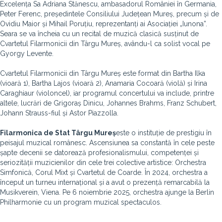
Excelența Sa Adriana Stănescu, ambasadorul României în Germania,
Peter Ferenc, președintele Consiliului Județean Mureș, precum și de
Ovidiu Maior și Mihail Poruțiu, reprezentanți ai Asociației „Iunona”.
Seara se va încheia cu un recital de muzică clasică susținut de
Cvartetul Filarmonicii din Târgu Mureș, avându-l ca solist vocal pe
Gyorgy Levente.
Cvartetul Filarmonicii din Târgu Mureș este format din Bartha Ilka
(vioară 1), Bartha Lajos (vioară 2), Anamaria Cocoară (violă) și Irina
Caraghiaur (violoncel), iar programul concertului va include, printre
altele, lucrări de Grigoraș Dinicu, Johannes Brahms, Franz Schubert,
Johann Strauss-fiul și Astor Piazzolla.
Filarmonica de Stat Târgu Mureș
este o instituție de prestigiu în
peisajul muzical românesc. Ascensiunea sa constantă în cele peste
șapte decenii se datorează profesionalismului, competenței și
seriozității muzicienilor din cele trei colective artistice: Orchestra
Simfonică, Corul Mixt și Cvartetul de Coarde. În 2024, orchestra a
început un turneu internațional și a avut o prezență remarcabilă la
Musikverein, Viena. Pe 6 noiembrie 2025, orchestra ajunge la Berlin
Philharmonie cu un program muzical spectaculos.