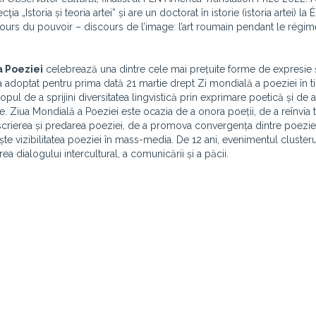
ţia „Istoria și teoria artei” și are un doctorat în istorie (istoria artei) la
cours du pouvoir – discours de l’image: l’art roumain pendant le régim
a Poeziei
celebrează una dintre cele mai prețuite forme de expresie 
O a adoptat pentru prima dată 21 martie drept Zi mondială a poeziei în t
pul de a sprijini diversitatea lingvistică prin exprimare poetică și de 
e. Ziua Mondială a Poeziei este ocazia de a onora poeții, de a reînvia tr
 scrierea și predarea poeziei, de a promova convergența dintre poezie 
ește vizibilitatea poeziei în mass-media. De 12 ani, evenimentul cluster
a dialogului intercultural, a comunicării și a păcii.