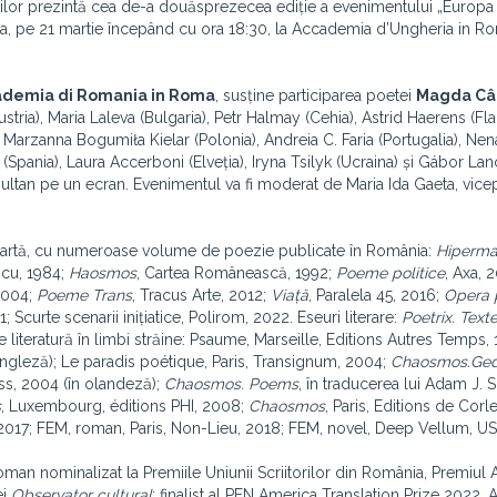
orilor prezintă cea de-a douăsprezecea ediție a evenimentului „Europa î
ia, pe 21 martie începând cu ora 18:30, la Accademia d’Ungheria in R
ademia di Romania in Roma
, susține participarea poetei
Magda Câ
ustria), Maria Laleva (Bulgaria), Petr Halmay (Cehia), Astrid Haerens (Fla
, Marzanna Bogumiła Kielar (Polonia), Andreia C. Faria (Portugalia), Ne
(Spania), Laura Accerboni (Elveția), Iryna Tsilyk (Ucraina) și Gábor La
 simultan pe un ecran. Evenimentul va fi moderat de Maria Ida Gaeta, vic
 de artă, cu numeroase volume de poezie publicate în România:
Hiperma
scu, 1984;
Haosmos
, Cartea Românească, 1992;
Poeme politice
, Axa, 
 2004;
Poeme Trans
, Tracus Arte, 2012;
Viață
, Paralela 45, 2016;
Opera 
Scurte scenarii inițiatice, Polirom, 2022. Eseuri literare:
Poetrix. Text
e literatură în limbi străine: Psaume, Marseille, Editions Autres Temps, 
 engleză); Le paradis poétique, Paris, Transignum, 2004;
Chaosmos.Ged
s, 2004 (în olandeză);
Chaosmos. Poems
, în traducerea lui Adam J. S
s
, Luxembourg, éditions PHI, 2008;
Chaosmos
, Paris, Editions de Corl
017; FEM, roman, Paris, Non-Lieu, 2018; FEM, novel, Deep Vellum, US
oman nominalizat la Premiile Uniunii Scriitorilor din România, Premiul 
ei
Observator cultural
; finalist al PEN America Translation Prize 2022. A