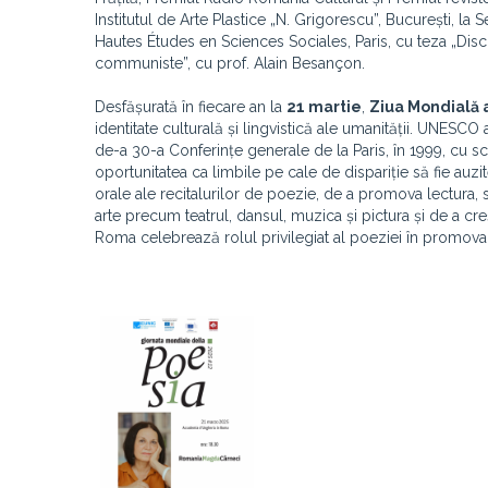
Institutul de Arte Plastice „N. Grigorescu”, București, la Sec
Hautes Études en Sciences Sociales, Paris, cu teza „Dis
communiste”, cu prof. Alain Besançon.
Desfășurată în fiecare an la
21 martie
,
Ziua Mondială 
identitate culturală și lingvistică ale umanității. UNESC
de-a 30-a Conferințe generale de la Paris, în 1999, cu sco
oportunitatea ca limbile pe cale de dispariție să fie auzit
orale ale recitalurilor de poezie, de a promova lectura,
arte precum teatrul, dansul, muzica și pictura și de a cr
Roma celebrează rolul privilegiat al poeziei în promovare