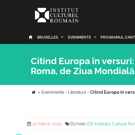
BRUXELLES
EVENIMENTE
PROGRAMUL CANT
Citind Europa în versuri
Roma, de Ziua Mondială 
»
Evenimente
›
Literatură
›
Citind Europa în vers
20 March 2025
Etichete
ICR
Institutul Cultural R