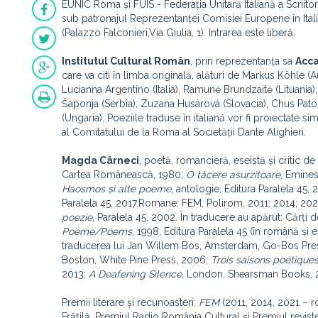
EUNIC Roma și FUIS - Federația Unitară Italiană a Scriit
sub patronajul Reprezentanței Comisiei Europene în Ital
(Palazzo Falconieri,Via Giulia, 1). Intrarea este liberă.
Institutul Cultural Român
, prin reprezentanța sa
Acc
care va citi în limba originală, alături de Markus Köhle (A
Lucianna Argentino (Italia), Ramunė Brundzaitė (Lituania)
Šaponja (Serbia), Zuzana Husárová (Slovacia), Chus Pato 
(Ungaria). Poeziile traduse în italiană vor fi proiectate
al Comitatului de la Roma al Societății Dante Alighieri.
Magda Cârneci
, poetă, romancieră, eseistă și critic
Cartea Românească, 1980;
O tăcere asurzitoare
, Emine
Haosmos și alte poeme
, antologie, Editura Paralela 45,
Paralela 45, 2017.Romane: FEM, Polirom, 2011; 2014; 2021; 
poezie
, Paralela 45, 2002. În traducere au apărut: Cărți d
Poeme/Poems
, 1998, Editura Paralela 45 (în română și
traducerea lui Jan Willem Bos, Amsterdam, Go-Bos Pres
Boston, White Pine Press, 2006;
Trois saisons poétique
2013;
A Deafening Silence
, London, Shearsman Books, 2
Premii literare și recunoasteri:
FEM
(2011, 2014, 2021 – r
Frățilă, Premiul Radio România Cultural și Premiul revist