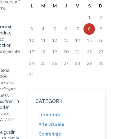
n versuri”,
L
M
M
J
V
S
D
oma
1
2
rneci
,
3
4
5
6
7
8
9
ndra),
nad
10
11
12
13
14
15
16
nczkor
epreședinte
17
18
19
20
21
22
23
24
25
26
27
28
29
30
teria
,
31
2000;
poetică
,
e despre
1997;
CATEGORII
ichten
, în
orkin,
evour,
Literatură
A, 2021.
Arte vizuale
Augustin
Conferinţe
 studiat la