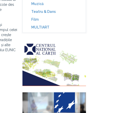
Muzică
 École des
e
Teatru & Dans
Film
și
MULTIART
impul celei
a crește
adițiile
și alte
ului EUNIC