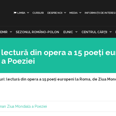
LIMBA
CURSURI
DESPRE NOI
MEDIA
INFORMAȚII DE INTERES
EMIR
SEZONUL ROMÂNO-POLON
EUNIC
CENTRUL CĂRŢII
: lectură din opera a 15 poeți e
a Poeziei
uri: lectură din opera a 15 poeți europeni la Roma, de Ziua Mon
oman
Ziua Mondială a Poeziei