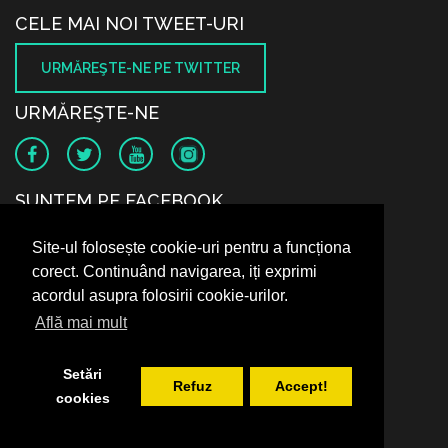
CELE MAI NOI TWEET-URI
URMĂREŞTE-NE PE TWITTER
URMĂREŞTE-NE
SUNTEM PE FACEBOOK
Site-ul folosește cookie-uri pentru a funcționa
corect. Continuând navigarea, iți exprimi
acordul asupra folosirii cookie-urilor.
Află mai mult
Setări
Refuz
Accept!
cookies