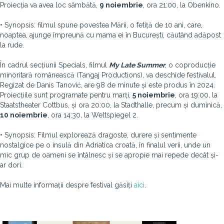
Proiecția va avea loc sâmbătă,
9 noiembrie
, ora 21:00, la Obenkino.
• Synopsis: filmul spune povestea Mării, o fetiță de 10 ani, care,
noaptea, ajunge împreună cu mama ei în București, căutând adăpost
la rude.
În cadrul secțiunii Specials, filmul
My Late Summer
, o coproducție
minoritară românească (Tangaj Productions), va deschide festivalul.
Regizat de Danis Tanović, are 98 de minute și este produs în 2024.
Proiecțiile sunt programate pentru marți,
5 noiembrie
, ora 19:00, la
Staatstheater Cottbus, și ora 20:00, la Stadthalle, precum și duminică,
10 noiembrie
, ora 14:30, la Weltspiegel 2.
• Synopsis: Filmul explorează dragoste, durere și sentimente
nostalgice pe o insulă din Adriatica croată, în finalul verii, unde un
mic grup de oameni se întâlnesc și se apropie mai repede decât și-
ar dori.
Mai multe informații despre festival găsiți
aici
.