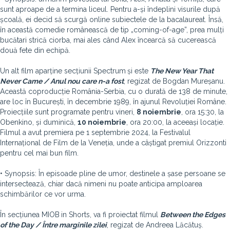
sunt aproape de a termina liceul. Pentru a-și îndeplini visurile după
școală, ei decid să scurgă online subiectele de la bacalaureat. Însă,
în această comedie românească de tip „coming-of-age”, prea mulți
bucătari strică ciorba, mai ales când Alex încearcă să cucerească
două fete din echipă.
Un alt film aparține secțiunii Spectrum
și este
The New Year That
Never Came / Anul nou care n-a fost
, regizat de Bogdan Mureșanu.
Această coproducție România-Serbia, cu o durată de 138 de minute,
are loc în București, în decembrie 1989, în ajunul Revoluției Române.
Proiecțiile sunt programate pentru vineri,
8 noiembrie
, ora 15:30, la
Obenkino, și duminică,
10 noiembrie
, ora 20:00, la aceeași locație.
Filmul a avut premiera pe 1 septembrie 2024, la Festivalul
Internațional de Film de la Veneția, unde a câștigat premiul Orizzonti
pentru cel mai bun film.
• Synopsis: În episoade pline de umor, destinele a șase persoane se
intersectează, chiar dacă nimeni nu poate anticipa amploarea
schimbărilor ce vor urma.
În secțiunea MIOB
in Shorts, va fi proiectat filmul
Between the Edges
of the Day / Între marginile zilei
, regizat de Andreea Lăcătuș.