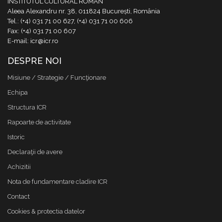
INSTITUTUL CULTURAL ROMÂN
Aleea Alexandru nr. 38, 011824 București, România
Tel.: (+4) 031 71 00 627, (+4) 031 71 00 606
Fax: (+4) 031 71 00 607
E-mail: icr@icr.ro
DESPRE NOI
Misiune / Strategie / Funcţionare
Echipa
Structura ICR
Rapoarte de activitate
Istoric
Declaraţii de avere
Achizitii
Nota de fundamentare cladire ICR
Contact
Cookies & protectia datelor