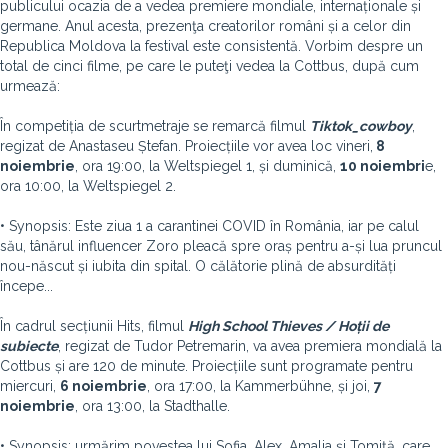
publicului ocazia de a vedea premiere mondiale, internaționale și
germane. Anul acesta, prezenţa creatorilor români și a celor din
Republica Moldova la festival este consistentă. Vorbim despre un
total de cinci filme, pe care le puteţi vedea la Cottbus, după cum
urmează:
În competiția de scurtmetraje se remarcă filmul
Tiktok_cowboy
,
regizat de Anastaseu Ștefan. Proiecțiile vor avea loc vineri,
8
noiembrie
, ora 19:00, la Weltspiegel 1, și duminică,
10 noiembri
e,
ora 10:00, la Weltspiegel 2.
• Synopsis: Este ziua 1 a carantinei COVID în România, iar pe calul
său, tânărul influencer Zoro pleacă spre oraș pentru a-și lua pruncul
nou-născut și iubita din spital. O călătorie plină de absurdități
începe...
În cadrul secțiunii Hits, filmul
High School Thieves / Hoții de
subiecte
, regizat de Tudor Petremarin, va avea premiera mondială la
Cottbus și are 120 de minute. Proiecțiile sunt programate pentru
miercuri,
6 noiembrie
, ora 17:00, la Kammerbühne, și joi,
7
noiembrie
, ora 13:00, la Stadthalle.
• Synopsis: urmărim povestea lui Sofia, Alex, Amalia și Tomiță, care