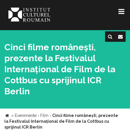
Cinci filme românești,
prezente la Festivalul
Internațional de Film de la
Cottbus cu sprijinul ICR
Berlin
»
Evenimente
›
Film
›
Cinci filme românești, prezente
la Festivalul Internațional de Film de la Cottbus cu
sprijinul ICR Berlin