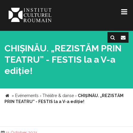
CHIȘINĂU. „REZISTĂM PRIN
TEATRU” - FESTIS la a V-a
ediție!
»
Evénements
›
Théâtre & danse
›
CHIȘINĂU. „REZISTĂM
PRIN TEATRU” - FESTIS la a V-a ediție!
11 October 2021