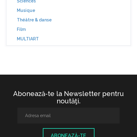
Sciences
Musique
Théâtre & danse
Film
MULTIART
Abonează-te la Newsletter pentru
noutăţi.
ABONEAZĂ-TE