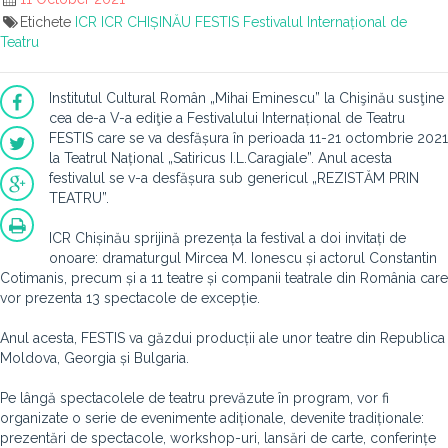
Etichete
ICR
ICR CHIȘINĂU
FESTIS
Festivalul Internațional de
Teatru
Institutul Cultural Român „Mihai Eminescu” la Chişinău susţine
cea de-a V-a ediţie a Festivalului Internațional de Teatru
FESTIS care se va desfășura în perioada 11-21 octombrie 2021
la Teatrul Național „Satiricus I.L.Caragiale”. Anul acesta
festivalul se v-a desfășura sub genericul „REZISTĂM PRIN
TEATRU”.
ICR Chișinău sprijină prezența la festival a doi invitați de
onoare: dramaturgul Mircea M. Ionescu și actorul Constantin
Cotimanis, precum și a 11 teatre și companii teatrale din România care
vor prezenta 13 spectacole de excepție.
Anul acesta, FESTIS va găzdui producții ale unor teatre din Republica
Moldova, Georgia și Bulgaria.
Pe lângă spectacolele de teatru prevăzute în program, vor fi
organizate o serie de evenimente adiționale, devenite tradiționale:
prezentări de spectacole, workshop-uri, lansări de carte, conferințe