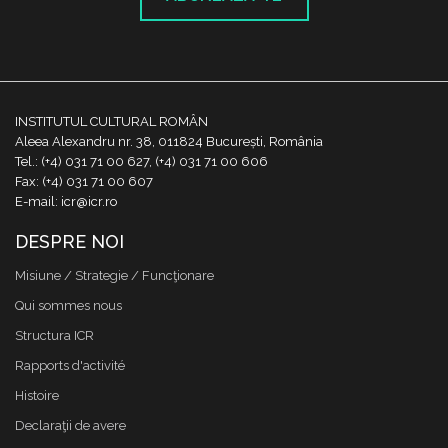
INSTITUTUL CULTURAL ROMÂN
Aleea Alexandru nr. 38, 011824 București, România
Tel.: (+4) 031 71 00 627, (+4) 031 71 00 606
Fax: (+4) 031 71 00 607
E-mail: icr@icr.ro
DESPRE NOI
Misiune / Strategie / Funcţionare
Qui sommes nous
Structura ICR
Rapports d'activité
Histoire
Declaraţii de avere