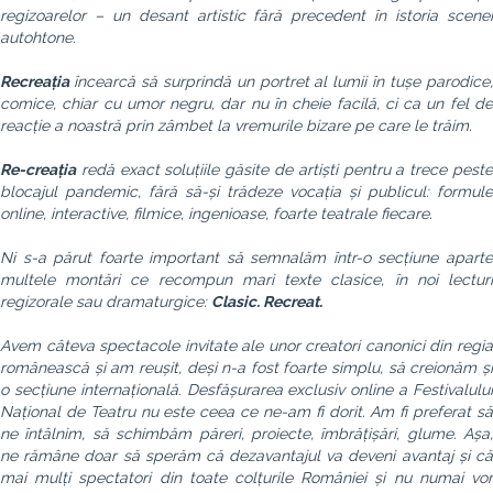
regizoarelor – un desant artistic fără precedent în istoria scenei
autohtone.
Recreația
încearcă să surprindă un portret al lumii în tușe parodice
comice, chiar cu umor negru, dar nu în cheie facilă, ci ca un fel de
reacție a noastră prin zâmbet la vremurile bizare pe care le trăim.
Re-creația
redă exact soluțiile găsite de artiști pentru a trece peste
blocajul pandemic, fără să-și trădeze vocația și publicul: formule
online, interactive, filmice, ingenioase, foarte teatrale fiecare.
Ni s-a părut foarte important să semnalăm într-o secțiune aparte
multele montări ce recompun mari texte clasice, în noi lecturi
regizorale sau dramaturgice:
Clasic. Recreat.
Avem câteva spectacole invitate ale unor creatori canonici din regia
românească și am reușit, deși n-a fost foarte simplu, să creionăm și
o secțiune internațională
.
Desfășurarea exclusiv online a Festivalulu
Național de Teatru nu este ceea ce ne-am fi dorit. Am fi preferat să
ne întâlnim, să schimbăm păreri, proiecte, îmbrățișări, glume. Așa,
ne rămâne doar să sperăm că dezavantajul va deveni avantaj și că
mai mulți spectatori din toate colțurile României și nu numai vor