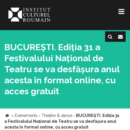
BUCUREȘTI. Ediția 31 a
Festivalului Național de
Teatru se va desfășura anul
acesta în format online, cu
acces gratuit
»
Evénements
›
Théâtre & danse
›
BUCUREȘTI. Ediția 31
a Festivalului Național de Teatru se va desfășura anul
acesta în format online, cu acces gratuit