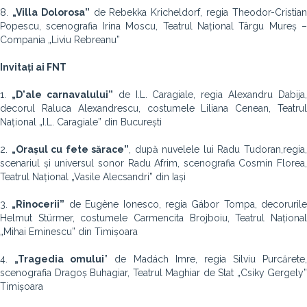
8.
„Villa Dolorosa”
de Rebekka Kricheldorf, regia Theodor-Cristia
Popescu, scenografia Irina Moscu, Teatrul Național Târgu Mureș –
Compania „Liviu Rebreanu”
Invitați ai FNT
1.
„D'ale carnavalului”
de I.L. Caragiale, regia Alexandru Dabija,
decorul Raluca Alexandrescu, costumele Liliana Cenean, Teatrul
Național „I.L. Caragiale” din București
2.
„Orașul cu fete sărace”
, după nuvelele lui Radu Tudoran,
regia
scenariul și universul sonor Radu Afrim, scenografia Cosmin Florea,
Teatrul Național „Vasile Alecsandri” din Iași
3.
„Rinocerii”
de Eugène Ionesco, regia Gábor Tompa, decorurile
Helmut Stürmer, costumele Carmencita Brojboiu, Teatrul Național
„Mihai Eminescu” din Timișoara
4.
„Tragedia omului
” de Madách Imre, regia Silviu Purcărete,
scenografia Dragoș Buhagiar, Teatrul Maghiar de Stat „Csiky Gergely”
Timișoara