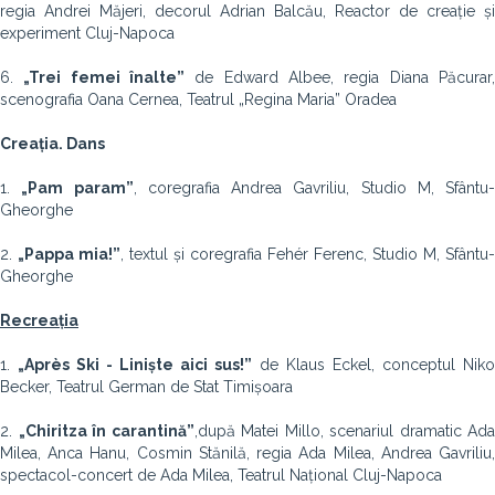
regia Andrei Măjeri, decorul Adrian Balcău, Reactor de creație și
experiment Cluj-Napoca
6.
„Trei femei înalte”
de Edward Albee, regia Diana Păcurar
scenografia Oana Cernea, Teatrul „Regina Maria” Oradea
Creația. Dans
1.
„Pam param”
, coregrafia Andrea Gavriliu, Studio M, Sfântu-
Gheorghe
2.
„Pappa mia!”
, textul și coregrafia Fehér Ferenc, Studio M, Sfântu-
Gheorghe
Recreația
1.
„Après Ski - Liniște aici sus!”
de Klaus Eckel, conceptul Niko
Becker, Teatrul German de Stat Timișoara
2.
„Chiritza în carantină”
,
după Matei Millo, scenariul dramatic Ada
Milea, Anca Hanu, Cosmin Stănilă, regia Ada Milea, Andrea Gavriliu,
spectacol-concert de Ada Milea, Teatrul Național Cluj-Napoca