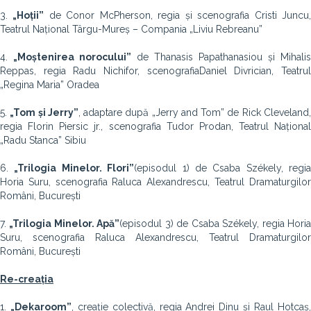
3.
„Hoții”
de Conor McPherson, regia și scenografia Cristi Juncu
Teatrul Național Târgu-Mureș – Compania „Liviu Rebreanu”
4.
„Moștenirea norocului”
de Thanasis Papathanasiou și Mihalis
Reppas, regia Radu Nichifor, scenografiaDaniel Divrician, Teatrul
„Regina Maria” Oradea
5.
„Tom și Jerry”
, adaptare după „Jerry and Tom” de Rick Cleveland
regia Florin Piersic jr., scenografia Tudor Prodan, Teatrul Național
„Radu Stanca” Sibiu
6.
„Trilogia Minelor. Flori”
(episodul 1) de Csaba Székely, regia
Horia Suru, scenografia Raluca Alexandrescu, Teatrul Dramaturgilor
Români, București
7.
„Trilogia Minelor. Apă”
(episodul 3) de Csaba Székely, regia Hori
Suru, scenografia Raluca Alexandrescu, Teatrul Dramaturgilor
Români, București
Re-creația
1.
„Dekaroom”
, creație colectivă, regia Andrei Dinu și Raul Hotcaș