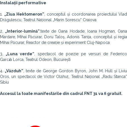
Instalații performative
1.
„Ziua Hektomeron”
, conceptul și coordonarea proiectului Vlad
Drăgulescu, Teatrul Național „Marin Sorescu” Craiova
2.
„Interior-lumină”
,
texte de Oana Hodade, Ioana Hogman, Oan
Mardare, Mihai Păcurar, Doru Taloș, Adonis Tanța, conceptul și regia
Mihai Păcurar, Reactor de creație și experiment Cluj-Napoca
3.
„Luna verde”
, spectacol de poezie pe versuri de Federico
Garc
í
a Lorca, Teatrul Odeon, București
4.
„Văzduh”
,
texte de George Gordon Byron, John M. Hull și Liviu
Oros, un spectacol de Victor Olăhuț, Teatrul Național „Radu Stanca”
Sibiu
Accesul la toate manifestările din cadrul FNT 31 va fi gratuit.