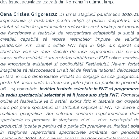
desfășurat activitatea teatrală din România în ultimul timp:
Oana Cristea Grigorescu:
„
În urma stagiunii pandemice 2020/21
imprevizibilă și frustrantă pentru artiști și public deopotrivă, am
căutat să citim în spectacolele produse în acest răstimp noi moduri
de funcționare a teatrului, de reorganizare adaptabilă și suplă a
creației, capabilă să reziste restricțiilor impuse de valurile
pandemiei. Am visat o ediție FNT față în față, am sperat că
libertatea verii va dura dincolo de luna septembrie, dar ne-am
supus noilor restricții și am restrâns sărbătoarea FNT online, convinși
de importanța existenței și continuității Festivalului. Ne-am forțat
imaginația să născocească un alt fel de festival național, delocalizat
în țară, în care dimensiunea virtuală se conjugă cu cea geografică,
peste tot acolo unde teatrele vor putea juca cu public în perioada
06 – 14 noiembrie.
Invităm teatrele selectate în FNT să programeze
la sediu spectacolul selectat și să îl joace sub sigla FNT
. Formatu
online al festivalului va fi, astfel, extins fizic în teatrele din orașele
care pot primi spectatori, iar atributul național al FNT va deveni o
realitate geografică. Am selectat conform regulamentului doar
spectacole cu premiera în stagiunea 2020 – 2021, neașteptat de
productivă (poate și pentru că o parte din premiere au finalizat abia
în stagiunea repertoriată spectacolele amânate din perioada
martie-iulie 2020). Am evaluat, așadar, nu doar productivitatea, ci și