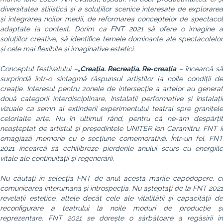
diversitatea stilistică și a soluțiilor scenice interesate de explorarea
și integrarea noilor medii, de reformarea conceptelor de spectacol
adaptate la context. Dorim ca FNT 2021 să ofere o imagine a
soluțiilor creative, să identifice temele dominante ale spectacolelor
și cele mai flexibile și imaginative estetici.
Conceptul festivalului –
„
Creația. Recreația. Re-creația
– încearcă s
surprindă într-o sintagmă răspunsul artiștilor la noile condiții de
creație. Interesul pentru zonele de intersecție a artelor au generat
două categorii interdisciplinare, Instalații performative și Instalații
vizuale ca semn al extinderii experimentului teatral spre granițele
celorlalte arte. Nu în ultimul rând, pentru că ne-am despărțit
neașteptat de artistul și președintele UNITER Ion Caramitru, FNT îi
omagiază memoria cu o secțiune comemorativă. Într-un fel, FNT
2021 încearcă să echilibreze pierderile anului scurs cu energiile
vitale ale continuității și regenerării.
Nu căutați în selecția FNT de anul acesta marile capodopere, ci
comunicarea interumană și introspecția. Nu așteptați de la FNT 2021
revelații estetice, altele decât cele ale vitalității și capacității de
reconfigurare a teatrului la noile moduri de producție și
reprezentare. FNT 2021 se dorește o sărbătoare a regăsirii în