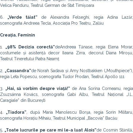
Velica Panduru, Teatrul German de Stat Timișoara
6.
„Verde tăiat”
de Alexandra Felseghi, regia Adina Lazăr,
scenografia Andreea Tecla, Asociația Pro Teatru, Zalău
Creația. Feminin
1.
„98% Decizia corectă”
deAndreea Tănase, regia Elena Morar
costumele și asistență decor Ileana Zirra, decorul Diana Miroșu,
Teatrul Tineretului Piatra Neamț
2.
„Cassandra”
de Norah Sadava și Amy Nostbakken („Mouthpiece”)
regia Leta Popescu, scenografia Tudor Prodan, Teatrul Apollo 111
3.
„Hai, să vorbim despre viață!”
de Ana Sorina Corneanu, regi
Zsuzsánna Kovács, scenografia Gabi Albu, Teatrul Național „I.L.
Caragiale” din București
4.
„Tiadora”
,
după Maria Manolescu Borșa, regia Sorin Militaru,
scenografia Horațiu Mihaiu, Teatrul Municipal „Bacovia” Bacău
5.
„Toate lucrurile pe care mi le-a luat Alois”
de
Cosmin Stănilă