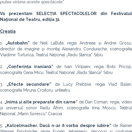
putea viziona aceste spectacole
.”
V
ă prezentăm SELECȚIA SPECTACOLELOR din Festivalul
Național de Teatru, ediția 31
Creația
1.
„Autobahn”
de Neil LaBute, regia Andreea și Andrei Grosu
director de imagine și montaj Alexandru Condurache, scenografia
Vladimir Turturica, Teatrul Național „Radu Stanca” Sibiu
2.
„Conferința iraniană”
de Ivan Vîrîpaev, regia Bobi Pricop,
scenografia Oana Micu, Teatrul Național „Radu Stanca” Sibiu
3.
„Efecte secundare”
de Lucy Prebble, regia Vlad Bălan,
scenografia Miruna Croitoru, unteatru
4.
„Inimă și alte preparate din carne”
de Dan Coman, regia, vide
și universul sonor Radu Afrim, scenografia Irina Moscu, Teatrul
Național „Marin Sorescu” Craiova
5.
„Katzelmacher. Dacă n-ar fi vorba despre iubire”
de Raine
Werner Fassbinder, regia Eugen Jebeleanu, decoruri și costume