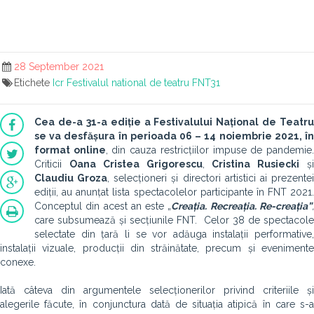
28 September 2021
Etichete
Icr
Festivalul national de teatru
FNT31
Cea de-a 31-a ediție a Festivalului Național de Teatru
se va desfășura în perioada 06 – 14 noiembrie 2021, în
format online
, din cauza restricțiilor impuse de pandemie
Criticii
Oana Cristea Grigorescu
,
Cristina Rusiecki
ș
Claudiu Groza
, selecționeri și directori artistici ai prezente
ediții, au anunțat lista spectacolelor participante în FNT 2021.
Conceptul din acest an este „
Creația. Recreația. Re-creația”
care subsumează și secțiunile FNT. Celor 38 de spectacole
selectate din țară li se vor adăuga instalații performative,
instalații vizuale, producții din străinătate, precum și evenimente
conexe.
Iată câteva din argumentele selecționerilor privind criteriile și
alegerile făcute, în conjunctura dată de situația atipică în care s-a