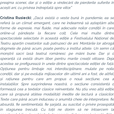
preajma scenei, dar și o ediție a vindecării de pierderile suferite în
acești ani, cu privirea îndreptată spre viitor.
”
Cristina Rusiecki:
„
Dacă există o veste bună în pandemie, ea s
referă la un climat emergent, care ne îndeamnă să așteptăm alte
forme de expresie, mai fluide, mai adecvate noilor condiții în care
online-ul pândește la fiecare colț. Cele mai multe dintre
spectacolele selectate în această ediție a Festivalului Național de
Teatru aparțin creatorilor sub patruzeci de ani. Montările lor abrogă
dogmele de până acum, poate pentru a institui altele. Un semn că
monștrii sacri lasă teatrul românesc pe mâini bune. Dar și o
speranță că există drum liber pentru marile creații viitoare. Deja
acestea se prefigurează în unele dintre spectacolele ediției de față.
Opțiunea pentru limbaje noi, interdisciplinare, mulate pe noile
condiții, dar și pe evoluția mijloacelor din ultimii ani a fost, de altfel,
și rațiunea pentru care am propus o nouă secțiune, cea a
instalațiilor. Spre surprinderea noastră, o secțiune consistentă o
formează cea a textelor clasice reinventate. Nu știu vreo altă ediție
care să propună atâtea modalități inedite de lectură a clasicilor.
Texte care până acum induceau o anumită cheie de interpretare, fie
absurdă, fie sentimentală, fie șarjată, au suscitat o privire proaspătă
în stagiunea trecută. Cu toții ne dorim să ne întoarcem la