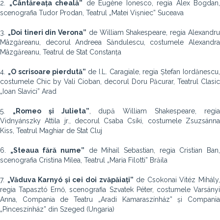
2.
„Cântăreața cheală”
de Eugène Ionesco, regia Alex Bogdan,
scenografia Tudor Prodan, Teatrul „Matei Vișniec” Suceava
3.
„Doi tineri din Verona”
de William Shakespeare, regia Alexandr
Mâzgăreanu, decorul Andreea Săndulescu, costumele Alexandra
Mâzgăreanu, Teatrul de Stat Constanța
4.
„O scrisoare pierdută”
de I.L. Caragiale, regia Ștefan Iordănescu
costumele Chic by Vali Cioban, decorul Doru Păcurar, Teatrul Clasic
„Ioan Slavici” Arad
5.
„Romeo și Julieta”
,
după William Shakespeare, regi
Vidnyánszky Attila jr., decorul Csaba Csíki, costumele Zsuzsánna
Kiss, Teatrul Maghiar de Stat Cluj
6.
„Steaua fără nume”
de Mihail Sebastian, regia Cristian Ban
scenografia Cristina Milea, Teatrul „Maria Filotti” Brăila
7.
„Văduva Karnyó și cei doi zvăpăiați”
de Csokonai Vitéz Mihály
regia Tapasztó Ernő, scenografia Szvatek Péter, costumele Varsányi
Anna, Compania de Teatru „Aradi Kamaraszínház” și Compania
„Pinceszínház” din Szeged (Ungaria)