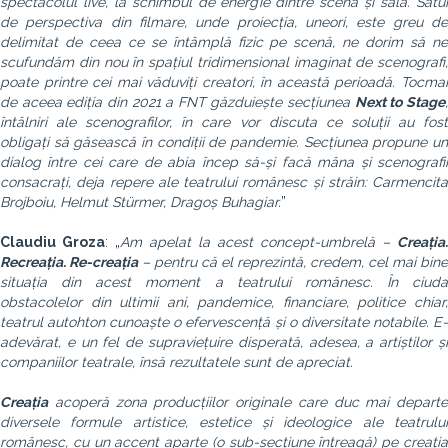
spectacolul live, la schimbul de energie dintre scenă și sală. Sătui
de perspectiva din filmare, unde proiecția, uneori, este greu de
delimitat de ceea ce se întâmplă fizic pe scenă, ne dorim să ne
scufundăm din nou în spațiul tridimensional imaginat de scenografi,
poate printre cei mai văduviți creatori, în această perioadă. Tocmai
de aceea ediția din 2021 a FNT găzduiește secțiunea
Next to Stage
întâlniri ale scenografilor, în care vor discuta ce soluții au fost
obligați să găsească în condiții de pandemie. Secțiunea propune un
dialog între cei care de abia încep să-și facă mâna și scenografii
consacrați, deja repere ale teatrului românesc și străin: Carmencita
Brojboiu, Helmut St
ürmer, Dragoș Buhagiar.
”
Claudiu Groza
: „
Am apelat la acest concept-umbrelă –
Creația.
Recreația. Re-creația
– pentru că el reprezintă, credem, cel mai bine
situația din acest moment a teatrului românesc. În ciuda
obstacolelor din ultimii ani, pandemice, financiare, politice chiar,
teatrul autohton cunoaște o efervescență și o diversitate notabile. E-
adevărat, e un fel de supraviețuire disperată, adesea, a artiștilor și
companiilor teatrale, însă rezultatele sunt de apreciat.
Creația
acoperă zona producțiilor originale care duc mai departe
diversele formule artistice, estetice și ideologice ale teatrului
românesc, cu un accent aparte (o sub-secțiune întreagă) pe creația