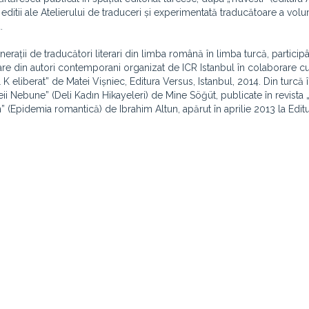
 editii ale Atelierului de traduceri și experimentată traducătoare a vol
.
ații de traducători literari din limba română în limba turcă, particip
erare din autori contemporani organizat de ICR Istanbul în colaborare c
K eliberat” de Matei Vișniec, Editura Versus, Istanbul, 2014. Din turcă
ii Nebune” (Deli Kadın Hikayeleri) de Mine Söğüt, publicate în revista 
(Epidemia romantică) de Ibrahim Altun, apărut în aprilie 2013 la Edit