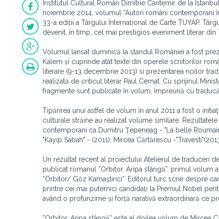
Institutul Cultural Român Dimitrie Cantemir de la Istanbu
noiembrie 2014, volumul ”Autori români contemporani în ca
33-a ediții a Târgului Internațional de Carte TUYAP. Târg
devenit, în timp, cel mai prestigios eveniment literar din 
Volumul lansat duminică la standul României a fost prez
Kalem și cuprinde atât texte din operele scriitorilor româ
literare (9-13 decembrie 2013) si prezentarea noilor tra
realizată de criticul literar Paul Cernat. Cu sprijinul Ministe
fragmente sunt publicate în volum, împreună cu tradu
Tipărirea unui astfel de volum în anul 2011 a fost o initi
culturale străine au realizat volume similare. Rezultatel
contemporani ca Dumitru Ţepeneag - "La belle Roumaine
"Kayip Sabah" - (2011), Mircea Cărtărescu -"Travesti"(2013
Un rezultat recent al proiectului Atelierul de traduceri de
publicat romanul ”Orbitor. Aripa stângă”, primul volum al
”Orbitor/ Göz Kamaştırıcı”. Editorul turc scrie despre ca
printre cei mai puternici candidați la Premiul Nobel pen
având o profunzime și forță narativă extraordinară ce p
”Orbitor. Aripa stângă” este al doilea volum de Mircea Căr