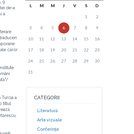
, 9
L
M
M
J
V
S
D
lei de-a
i a
1
2
3
4
5
6
7
8
9
terare
traduceri
10
11
12
13
14
15
16
emporane
i ale căror
17
18
19
20
21
22
23
24
25
26
27
28
29
30
nstitute
31
români
ută"/
CATEGORII
n Turcia a
titlul
urează
Literatură
rtărescu,
Arte vizuale
Conferinţe
yrinti,