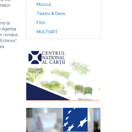
Muzică
umelor
Teatru & Dans
Film
ând la
u Agenția
MULTIART
 în română
„Echinox”,
ura