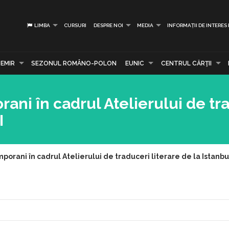
LIMBA
CURSURI
DESPRE NOI
MEDIA
INFORMAȚII DE INTERES
EMIR
SEZONUL ROMÂNO-POLON
EUNIC
CENTRUL CĂRŢII
ani în cadrul Atelierului de tr
I
orani în cadrul Atelierului de traduceri literare de la Istanbul 