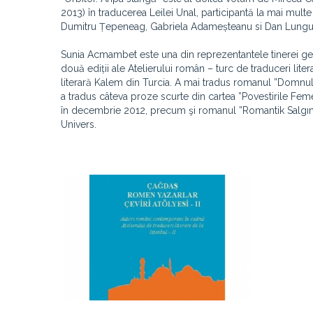
2013) în traducerea Leilei Unal, participantă la mai multe
Dumitru Țepeneag, Gabriela Adameșteanu si Dan Lungu
Sunia Acmambet este una din reprezentantele tinerei gener
două ediții ale Atelierului român – turc de traduceri lit
literară Kalem din Turcia. A mai tradus romanul ”Domnul 
a tradus câteva proze scurte din cartea ”Povestirile Feme
în decembrie 2012, precum şi romanul ”Romantik Salgın” 
Univers.