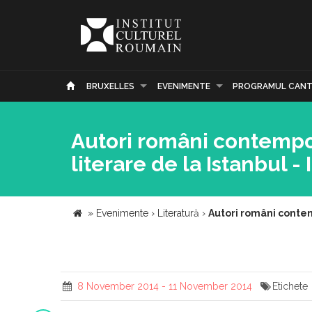
BRUXELLES
EVENIMENTE
PROGRAMUL CANT
Autori români contempor
literare de la Istanbul - I
»
Evenimente
›
Literatură
›
Autori români contemp
8 November 2014 - 11 November 2014
Etichete