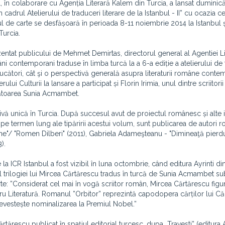
l, în colaborare cu Agenția Literară Kalem din Turcia, a lansat duminică
drul Atelierului de traduceri literare de la Istanbul - II” cu ocazia ce
ul de carte se desfășoară în perioada 8-11 noiembrie 2014 la Istanbul ș
Turcia.
entat publicului de Mehmet Demirtas, directorul general al Agentiei Li
ni contemporani traduse în limba turcă la a 6-a ediție a atelierului de 
ducători, cât şi o perspectivă generală asupra literaturii române cont
rului Culturii la lansare a participat și Florin Irimia, unul dintre scriitori
cătoarea Sunia Acmambet.
aţivă unică în Turcia. După succesul avut de proiectul românesc și alte i
e pe termen lung ale tipăririi acestui volum, sunt publicarea de autori 
"/ "Romen Dilberi" (2011), Gabriela Adameşteanu - "Dimineaţă pierd
).
 la ICR Istanbul a fost vizibil în luna octombrie, când editura Ayrinti di
 trilogiei lui Mircea Cărtărescu tradus în turcă de Sunia Acmambet sub 
rte: ”Considerat cel mai în vogă scriitor român, Mircea Cărtărescu fig
tru Literatură. Romanul ”Orbitor” reprezintă capodopera cărților lui Că
revestește nominalizarea la Premiul Nobel.”
tărescu publicat în spațiul editorial turcesc, dupa „Travesti” (editura A