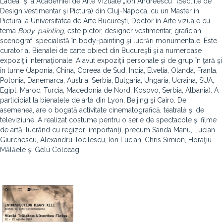
Ladea” şi a Academiei de Arte Vizuale „Ion Andreescu” (Sectiile de
Design vestimentar şi Pictura) din Cluj-Napoca, cu un Master în
Pictura la Universitatea de Arte Bucureşti, Doctor în Arte vizuale cu
tema
Body
-
painting
, este pictor, designer vestimentar, grafician,
scenograf, specialistă în body-painting şi lucrări monumentale. Este
curator al Bienalei de carte obiect din Bucureşti şi a numeroase
expoziţii internaţionale. A avut expoziţii personale şi de grup în ţară şi
în lume (Japonia, China, Coreea de Sud, India, Elvetia, Olanda, Franta,
Polonia, Danemarca, Austria, Serbia, Bulgaria, Ungaria, Ucraina, SUA,
Egipt, Maroc, Turcia, Macedonia de Nord, Kosovo, Serbia, Albania). A
participiat la bienalele de artă din Lyon, Beijing şi Cairo. De
asemenea, are o bogată activitate cinematografică, teatrală şi de
televiziune. A realizat costume pentru o serie de spectacole şi filme
de artă, lucrând cu regizori importanţi, precum Sanda Manu, Lucian
Giurchescu, Alexandru Tocilescu, Ion Lucian, Chris Simion, Horaţiu
Mălăele şi Gelu Colceag.