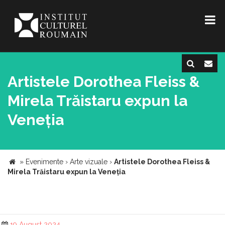
Artistele Dorothea Fleiss &
Mirela Trăistaru expun la
Veneția
»
Evenimente
›
Arte vizuale
›
Artistele Dorothea Fleiss &
Mirela Trăistaru expun la Veneția
19 August 2024