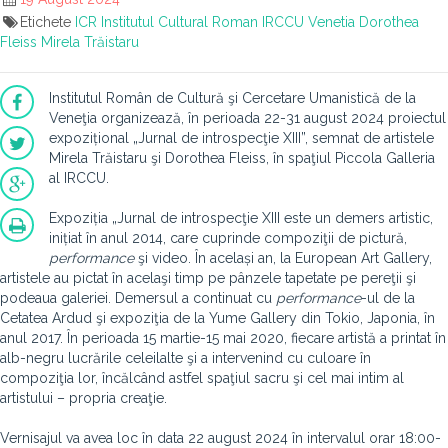
Etichete
ICR
Institutul Cultural Roman
IRCCU Venetia
Dorothea
Fleiss
Mirela Trăistaru
Institutul Român de Cultură şi Cercetare Umanistică de la
Veneţia organizează, în perioada 22-31 august 2024 proiectul
expozițional „Jurnal de introspecţie XIII”, semnat de artistele
Mirela Trăistaru şi Dorothea Fleiss, în spaţiul Piccola Galleria
al IRCCU.
Expoziția „Jurnal de introspecţie XIII este un demers artistic,
inițiat în anul 2014, care cuprinde compoziţii de pictură,
performance
şi video. În același an, la European Art Gallery,
artistele au pictat în acelaşi timp pe pânzele tapetate pe pereţii şi
podeaua galeriei. Demersul a continuat cu
performance
-ul de la
Cetatea Ardud şi expoziţia de la Yume Gallery din Tokio, Japonia, în
anul 2017. În perioada 15 martie-15 mai 2020, fiecare artistă a printat în
alb-negru lucrările celeilalte şi a intervenind cu culoare în
compoziţia lor, încălcând astfel spaţiul sacru şi cel mai intim al
artistului – propria creaţie.
Vernisajul va avea loc în data 22 august 2024 în intervalul orar 18:00-