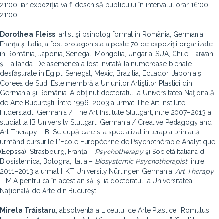
21:00, iar expoziţia va fi deschisă publicului în intervalul orar 16:00–
21:00.
Dorothea
Fleiss
, artist şi psiholog format în România, Germania,
Franţa şi Italia, a fost protagonista a peste 70 de expoziţii organizate
în România, Japonia, Senegal, Mongolia, Ungaria, SUA, Chile, Taiwan
şi Tailanda. De asemenea a fost invitată la numeroase bienale
desfăşurate în Egipt, Senegal, Mexic, Brazilia, Ecuador, Japonia şi
Coreea de Sud. Este membră a Uniunilor Artiştilor Plastici din
Germania şi România. A obţinut doctoratul la Universitatea Naţională
de Arte Bucureşti. Între 1996–2003 a urmat The Art Institute,
Filderstadt, Germania / The Art Institute Stuttgart; între 2007–2013 a
studiat la IB University Stuttgart, Germania / Creative Pedagogy and
Art Therapy – B. Sc după care s-a specializat în terapia prin artă
urmând cursurile L’Ecole Européenne de Psychothérapie Analytique
(Eepssa), Strasbourg, Franţa –
Psychotherapy
şi Società Italiana di
Biosistemica, Bologna, Italia –
Biosystemic
Psychotherapist
; între
2011–2013 a urmat HKT University Nürtingen Germania,
Art
Therapy
– M.A pentru ca în acest an să-şi ia doctoratul la Universitatea
Naţională de Arte din Bucureşti.
Mirela
Trăistaru
, absolventă a Liceului de Arte Plastice „Romulus