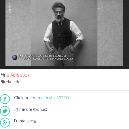
2 April 2019
Etichete
Click pentru
materialul VIDEO
13 minute (bonus)
Franţa, 2019