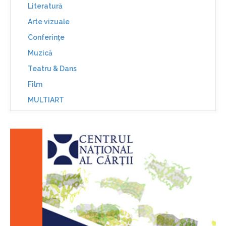
Literatură
Arte vizuale
Conferinţe
Muzică
Teatru & Dans
Film
MULTIART