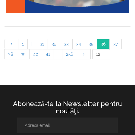
1
|
31
32
33
34
35
36
37
38
39
40
41
|
256
Abonează-te la Newsletter pentru
noutăţi.