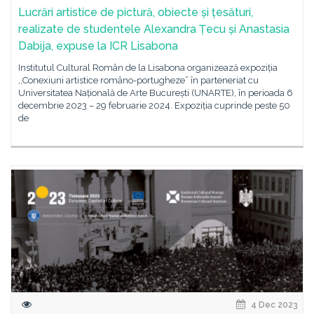
Lucrări artistice de pictură, obiecte și țesături,
realizate de studentele Alexandra Țecu și Anastasia
Dabija, expuse la ICR Lisabona
Institutul Cultural Român de la Lisabona organizează expoziția
,,Conexiuni artistice româno-portugheze” în parteneriat cu
Universitatea Națională de Arte București (UNARTE), în perioada 6
decembrie 2023 – 29 februarie 2024. Expoziția cuprinde peste 50
de
4 Dec 2023