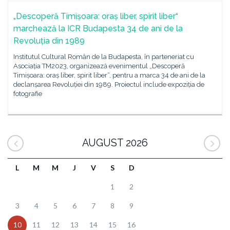
„Descoperă Timișoara: oraș liber, spirit liber“
marchează la ICR Budapesta 34 de ani de la
Revoluția din 1989
Institutul Cultural Român de la Budapesta, în parteneriat cu
Asociația TM2023, organizează evenimentul „Descoperă
Timișoara: oraș liber, spirit liber“, pentru a marca 34 de ani de la
declanșarea Revoluției din 1989. Proiectul include expoziția de
fotografie
AUGUST 2026
L
M
M
J
V
S
D
1
2
3
4
5
6
7
8
9
10
11
12
13
14
15
16