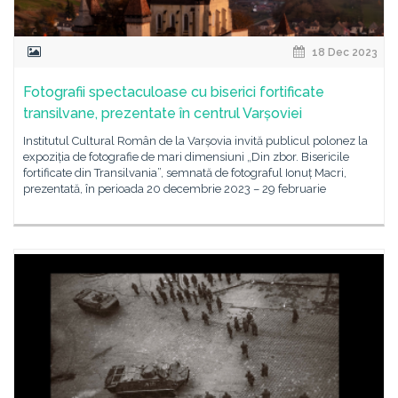
18 Dec 2023
Fotografii spectaculoase cu biserici fortificate
transilvane, prezentate în centrul Varșoviei
Institutul Cultural Român de la Varșovia invită publicul polonez la
expoziția de fotografie de mari dimensiuni „Din zbor. Bisericile
fortificate din Transilvania”, semnată de fotograful Ionuț Macri,
prezentată, în perioada 20 decembrie 2023 – 29 februarie