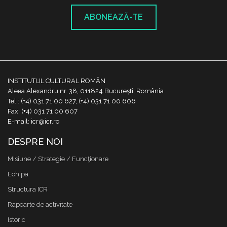
ABONEAZĂ-TE
INSTITUTUL CULTURAL ROMÂN
Aleea Alexandru nr. 38, 011824 București, România
Tel.: (+4) 031 71 00 627, (+4) 031 71 00 606
Fax: (+4) 031 71 00 607
E-mail: icr@icr.ro
DESPRE NOI
Misiune / Strategie / Funcţionare
Echipa
Structura ICR
Rapoarte de activitate
Istoric