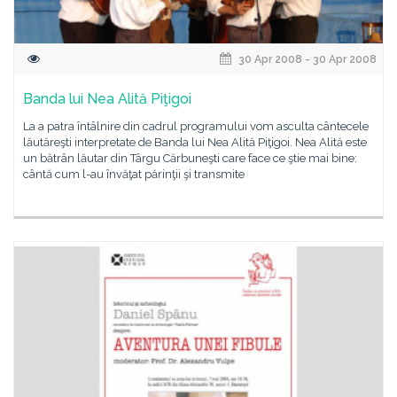
30 Apr 2008 - 30 Apr 2008
Banda lui Nea Alită Piţigoi
La a patra întâlnire din cadrul programului vom asculta cântecele
lăutăreşti interpretate de Banda lui Nea Alită Piţigoi. Nea Alită este
un bătrân lăutar din Târgu Cărbuneşti care face ce ştie mai bine:
cântă cum l-au învăţat părinţii şi transmite