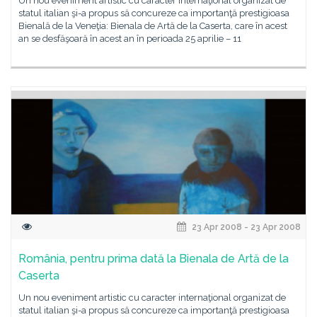
Un nou eveniment artistic cu caracter internaţional organizat de
statul italian şi-a propus să concureze ca importanţă prestigioasa
Bienală de la Veneţia: Bienala de Artă de la Caserta, care în acest
an se desfăşoară în acest an în perioada 25 aprilie – 11
23 Apr 2008 - 23 Apr 2008
România, pentru prima dată la Bienala de Artă de la
Caserta
Un nou eveniment artistic cu caracter internaţional organizat de
statul italian şi-a propus să concureze ca importanţă prestigioasa