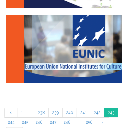
1
|
238
239
240
241
242
243
244
245
246
247
248
|
256