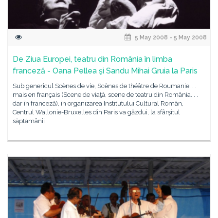
5 May 2008 - 5 May 2008
De Ziua Europei, teatru din România în limba
franceză - Oana Pellea şi Sandu Mihai Gruia la Paris
Sub genericul Scènes de vie, Scènes de théâtre de Roumanie. . .
mais en français (Scene de viaţă, scene de teatru din România. . .
dar în franceză), în organizarea Institutului Cultural Român,
Centrul Wallonie-Bruxelles din Paris va găzdui, la sfârşitul
săptămânii