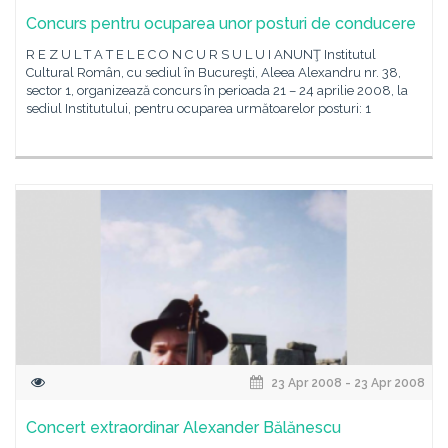
Concurs pentru ocuparea unor posturi de conducere
R E Z U L T A T E L E C O N C U R S U L U I ANUNŢ Institutul
Cultural Român, cu sediul în Bucureşti, Aleea Alexandru nr. 38,
sector 1, organizează concurs în perioada 21 – 24 aprilie 2008, la
sediul Institutului, pentru ocuparea următoarelor posturi: 1
23 Apr 2008 - 23 Apr 2008
Concert extraordinar Alexander Bălănescu