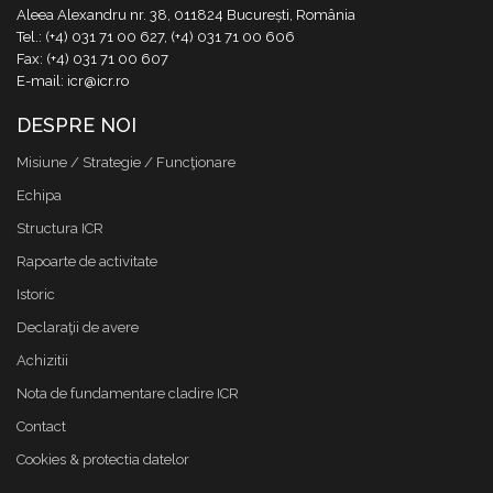
Aleea Alexandru nr. 38, 011824 București, România
Tel.: (+4) 031 71 00 627, (+4) 031 71 00 606
Fax: (+4) 031 71 00 607
E-mail: icr@icr.ro
DESPRE NOI
Misiune / Strategie / Funcţionare
Echipa
Structura ICR
Rapoarte de activitate
Istoric
Declaraţii de avere
Achizitii
Nota de fundamentare cladire ICR
Contact
Cookies & protectia datelor