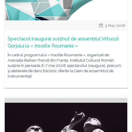
5 May 2008
Spectacol inaugural susţinut de ansamblul Virtuozii
Gorjului la « Insolite Roumanie »
În cadrul programului « Insolite Roumanie », organizat de
Asociaţia Balkan-Transit din Franţa, Institutul Cultural Român
susţine în perioada 6-7 mai 2008 spectacolul inaugural, precum
şi atelierele de dans folcloric oferite la Caen de ansamblul de
instrumentişti