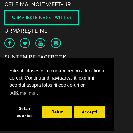
CELE MAI NOI TWEET-URI
URMĂREŞTE-NE PE TWITTER
URMĂREŞTE-NE
SUNTEM PE FACEBOOK
Site-ul folosește cookie-uri pentru a funcționa
corect. Continuând navigarea, iți exprimi
acordul asupra folosirii cookie-urilor.
Află mai mult
Setări
Refuz
Accept!
cookies