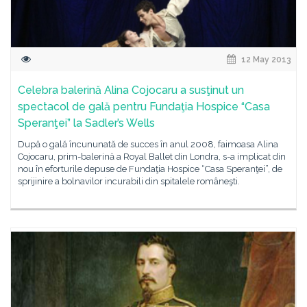
12 May 2013
Celebra balerină Alina Cojocaru a susţinut un
spectacol de gală pentru Fundaţia Hospice “Casa
Speranţei” la Sadler’s Wells
După o gală încununată de succes în anul 2008, faimoasa Alina
Cojocaru, prim-balerină a Royal Ballet din Londra, s-a implicat din
nou în eforturile depuse de Fundaţia Hospice “Casa Speranţei”, de
sprijinire a bolnavilor incurabili din spitalele româneşti.