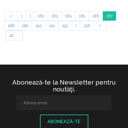
1
|
182
183
184
185
186
187
188
189
190
191
192
|
256
Abonează-te la Newsletter pentru
noutăţi.
ABONEAZĂ-TE