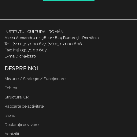
INSTITUTUL CULTURAL ROMÂN
Aleea Alexandru nr. 38, 011824 București, România
Tel.: (+4) 031 71 00 627, (+4) 031 71 00 606
Fax: (+4) 031 71 00 607
E-mail: icr@icr.ro
DESPRE NOI
Misiune / Strategie / Funcţionare
Echipa
Structura ICR
Rapoarte de activitate
Istoric
Declaraţii de avere
Achizitii