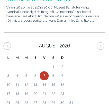
Vineri, 26 aprilie 2013Ora 16:00, Muzeul Banatului Montan:
•Vernisajul expoziţiei de fotografii „Coincidență” a scriitoarei
bănățene Ilse Hehn (Ulm, Germania) și a expoziției documentare
„Din viața și opera scriitorului Hans Dama - între țări și literaturi“;
AUGUST 2026
L
M
M
J
V
S
D
1
2
3
4
5
6
7
8
9
10
11
12
13
14
15
16
17
18
19
20
21
22
23
24
25
26
27
28
29
30
31