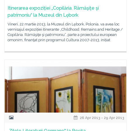
Itinerarea expoziției „Copilăria. Rămăşiţe şi
patrimoniu“ la Muzeul din Lębork
Vineri, 22 martie 2013, la Muzeul din Lębork, Polonia, va avea loc
vernisajul expoziției itinerante „Childhood. Remains and Heritage /
Copilăria. Rămăşiţe şi patrimoniu“, parte a proiectului european
omonim, finanţat prin programul Cultura 2007-2013, inițiat
26 Apr 2013 - 29 Apr 2013
„Zilele Literaturii Germane" la Reşiţa