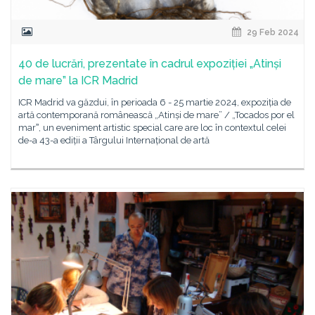
29 Feb 2024
40 de lucrări, prezentate în cadrul expoziției „Atinși
de mare” la ICR Madrid
ICR Madrid va găzdui, în perioada 6 - 25 martie 2024, expoziția de
artă contemporană românească „Atinși de mare” / „Tocados por el
marˮ, un eveniment artistic special care are loc în contextul celei
de-a 43-a ediții a Târgului Internațional de artă