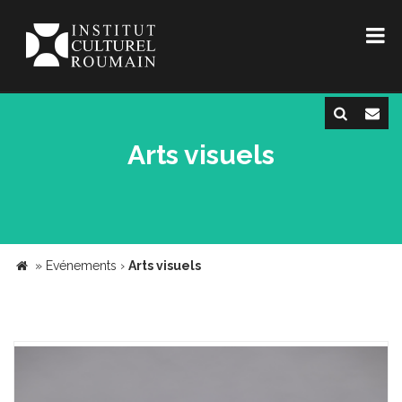
Arts visuels
»
Evénements
›
Arts visuels