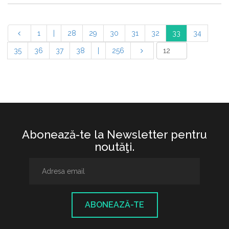
1
|
28
29
30
31
32
33
34
35
36
37
38
|
256
Abonează-te la Newsletter pentru
noutăţi.
ABONEAZĂ-TE