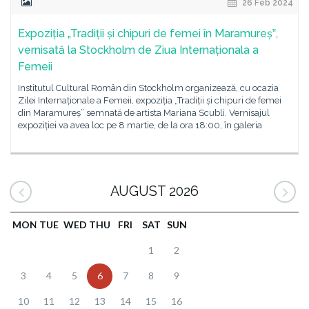
26 Feb 2024
Expoziția „Tradiții și chipuri de femei în Maramureș‟,
vernisată la Stockholm de Ziua Internaționala a
Femeii
Institutul Cultural Român din Stockholm organizează, cu ocazia
Zilei Internaționale a Femeii, expoziția „Tradiții și chipuri de femei
din Maramureș” semnată de artista Mariana Scubli. Vernisajul
expoziției va avea loc pe 8 martie, de la ora 18:00, în galeria
AUGUST 2026
MON
TUE
WED
THU
FRI
SAT
SUN
1
2
3
4
5
6
7
8
9
10
11
12
13
14
15
16