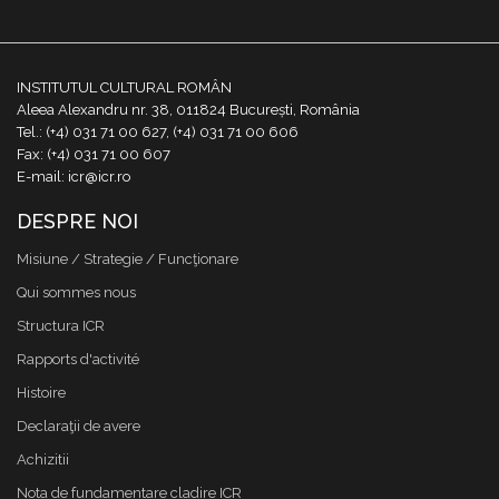
INSTITUTUL CULTURAL ROMÂN
Aleea Alexandru nr. 38, 011824 București, România
Tel.: (+4) 031 71 00 627, (+4) 031 71 00 606
Fax: (+4) 031 71 00 607
E-mail: icr@icr.ro
DESPRE NOI
Misiune / Strategie / Funcţionare
Qui sommes nous
Structura ICR
Rapports d'activité
Histoire
Declaraţii de avere
Achizitii
Nota de fundamentare cladire ICR