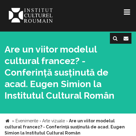
Are un viitor modelul
cultural francez? -
Conferință susținută de
acad. Eugen Simion la
Institutul Cultural Român
»
Evenimente
›
Arte vizuale
›
Are un viitor modelul
cultural francez? - Conferință susținută de acad. Eugen
Simion la Institutul Cultural Român