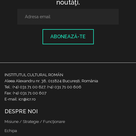
noutăţi.
ABONEAZĂ-TE
INSTITUTUL CULTURAL ROMÂN
Aleea Alexandru nr. 38, 011824 București, România
Tel.: (+4) 031 71 00 627, (+4) 031 71 00 606
Fax: (+4) 031 71 00 607
E-mail: icr@icr.ro
DESPRE NOI
Misiune / Strategie / Funcţionare
Echipa