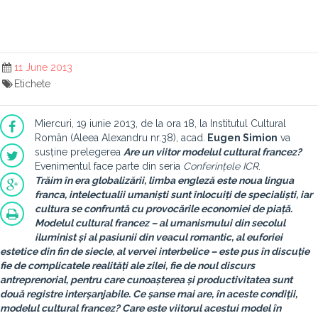
11 June 2013
Etichete
Miercuri, 19 iunie 2013, de la ora 18, la Institutul Cultural
Român (Aleea Alexandru nr.38), acad.
Eugen Simion
va
susține prelegerea
Are un viitor modelul cultural francez?
Evenimentul face parte din seria
Conferințele ICR
.
Trăim în era globalizării, limba engleză este noua lingua
franca, intelectualii umaniști sunt înlocuiți de specialiști, iar
cultura se confruntă cu provocările economiei de piață.
Modelul cultural francez – al umanismului din secolul
iluminist și al pasiunii din veacul romantic, al euforiei
estetice din fin de siecle, al vervei interbelice – este pus în discuție
fie de complicatele realități ale zilei, fie de noul discurs
antreprenorial, pentru care cunoașterea și productivitatea sunt
două registre interșanjabile. Ce șanse mai are, în aceste condiții,
modelul cultural francez? Care este viitorul acestui model în