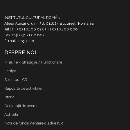
INSTITUTUL CULTURAL ROMÂN
Aleea Alexandru nr. 38, 011824 București, România
Tel.: (+4) 031 71 00 627, (+4) 031 71 00 606
Fax: (+4) 031 71 00 607
E-mail: icr@icr.ro
DESPRE NOI
Misiune / Strategie / Funcţionare
Echipa
Structura ICR
Rapoarte de activitate
Istoric
Declaraţii de avere
Achizitii
Nota de fundamentare cladire ICR