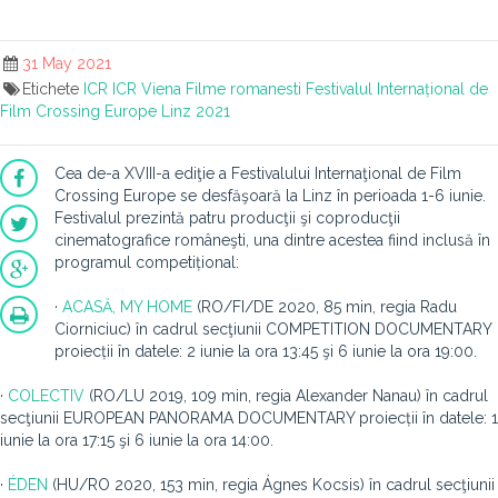
31 May 2021
Etichete
ICR
ICR Viena
Filme romanesti
Festivalul Internațional de
Film Crossing Europe Linz 2021
Cea de-a XVIII-a ediţie a Festivalului Internaţional de Film
Crossing Europe se desfăşoară la Linz în perioada 1-6 iunie.
Festivalul prezintă patru producţii şi coproducţii
cinematografice româneşti, una dintre acestea fiind inclusă în
programul competițional:
·
ACASĂ, MY HOME
(RO/FI/DE 2020, 85 min, regia Radu
Ciorniciuc) în cadrul secţiunii COMPETITION DOCUMENTARY
proiecții în datele: 2 iunie la ora 13:45 şi 6 iunie la ora 19:00.
·
COLECTIV
(RO/LU 2019, 109 min, regia Alexander Nanau) în cadrul
secţiunii EUROPEAN PANORAMA DOCUMENTARY proiecții în datele: 1
iunie la ora 17:15 şi 6 iunie la ora 14:00.
·
ÉDEN
(HU/RO 2020, 153 min, regia Ágnes Kocsis) în cadrul secţiunii