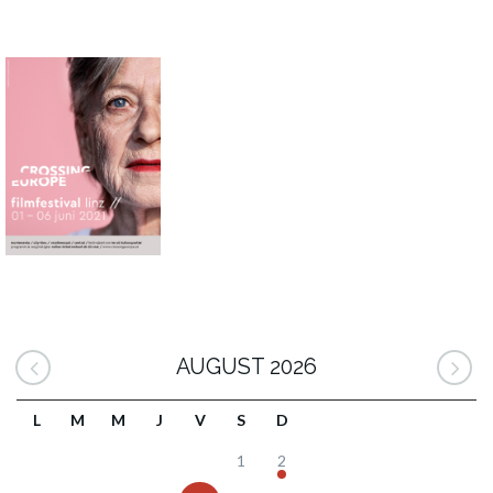
AUGUST 2026
L
M
M
J
V
S
D
1
2