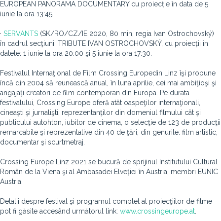
EUROPEAN PANORAMA DOCUMENTARY cu proiecție în data de 5
iunie la ora 13:45.
·
SERVANTS
(SK/RO/CZ/IE 2020, 80 min, regia Ivan Ostrochovský)
în cadrul secţiunii TRIBUTE IVAN OSTROCHOVSKÝ, cu proiecții în
datele: 1 iunie la ora 20:00 şi 5 iunie la ora 17:30.
Festivalul Internaţional de Film Crossing Europedin Linz îşi propune
încă din 2004 să reunească anual, în luna aprilie, cei mai ambiţioşi şi
angajaţi creatori de film contemporan din Europa. Pe durata
festivalului, Crossing Europe oferă atât oaspeţilor internaţionali,
cineaşti şi jurnalişti, reprezentanţilor din domeniul filmului cât şi
publicului autohton, iubitor de cinema, o selecţie de 123 de producţii
remarcabile şi reprezentative din 40 de ţări, din genurile: film artistic,
documentar şi scurtmetraj.
Crossing Europe Linz 2021 se bucură de sprijinul Institutului Cultural
Român de la Viena şi al Ambasadei Elveției în Austria, membri EUNIC
Austria.
Detalii despre festival şi programul complet al proiecţiilor de filme
pot fi găsite accesând următorul link:
www.crossingeurope.at
.