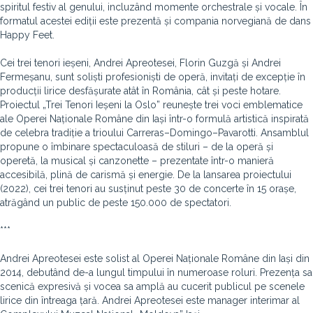
spiritul festiv al genului, incluzând momente orchestrale și vocale. În
formatul acestei ediții este prezentă și compania norvegiană de dans
Happy Feet.
Cei trei tenori ieșeni, Andrei Apreotesei, Florin Guzgă și Andrei
Fermeșanu, sunt soliști profesioniști de operă, invitați de excepție în
producții lirice desfășurate atât în România, cât și peste hotare.
Proiectul „Trei Tenori Ieșeni la Oslo” reunește trei voci emblematice
ale Operei Naționale Române din Iași într-o formulă artistică inspirată
de celebra tradiție a trioului Carreras–Domingo–Pavarotti. Ansamblul
propune o îmbinare spectaculoasă de stiluri – de la operă și
operetă, la musical și canzonette – prezentate într-o manieră
accesibilă, plină de carismă și energie. De la lansarea proiectului
(2022), cei trei tenori au susținut peste 30 de concerte în 15 orașe,
atrăgând un public de peste 150.000 de spectatori.
***
Andrei Apreotesei este solist al Operei Naționale Române din Iași din
2014, debutând de-a lungul timpului în numeroase roluri. Prezența sa
scenică expresivă și vocea sa amplă au cucerit publicul pe scenele
lirice din întreaga țară. Andrei Apreotesei este manager interimar al