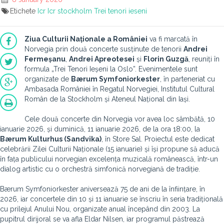
Etichete
Icr
Icr stockholm
Trei tenori ieseni
Ziua Culturii Naționale a României
va fi marcată în
Norvegia prin două concerte susținute de tenorii
Andrei
Fermeșanu
,
Andrei Apreotesei
și
Florin Guzgă
, reuniți în
formula „Trei Tenori Ieșeni la Oslo”. Evenimentele sunt
organizate de
Bærum Symfoniorkester
, în parteneriat cu
Ambasada României în Regatul Norvegiei, Institutul Cultural
Român de la Stockholm și Ateneul Național din Iași.
Cele două concerte din Norvegia vor avea loc sâmbătă, 10
ianuarie 2026, și duminică, 11 ianuarie 2026, de la ora 18:00, la
Bærum Kulturhus (Sandvika)
, în Store Sal. Proiectul este dedicat
celebrării Zilei Culturii Naționale (15 ianuarie) și își propune să aducă
în fața publicului norvegian excelența muzicală românească, într-un
dialog artistic cu o orchestră simfonică norvegiană de tradiție.
Bærum Symfoniorkester aniversează 75 de ani de la înființare, în
2026, iar concertele din 10 și 11 ianuarie se înscriu în seria tradițională
cu prilejul Anului Nou, organizate anual începând din 2003. La
pupitrul dirijoral se va afla Eldar Nilsen, iar programul păstrează