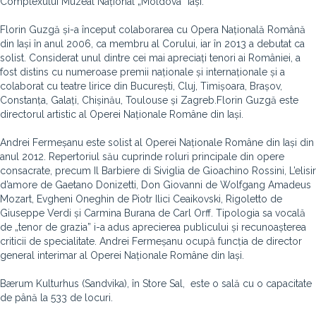
Complexului Muzeal Național „Moldova” Iași.
Florin Guzgă și-a început colaborarea cu Opera Națională Română
din Iași în anul 2006, ca membru al Corului, iar în 2013 a debutat ca
solist. Considerat unul dintre cei mai apreciați tenori ai României, a
fost distins cu numeroase premii naționale și internaționale și a
colaborat cu teatre lirice din București, Cluj, Timișoara, Brașov,
Constanța, Galați, Chișinău, Toulouse și Zagreb.Florin Guzgă este
directorul artistic al Operei Naționale Române din Iași.
Andrei Fermeșanu este solist al Operei Naționale Române din Iași din
anul 2012. Repertoriul său cuprinde roluri principale din opere
consacrate, precum Il Barbiere di Siviglia de Gioachino Rossini, L’elisir
d’amore de Gaetano Donizetti, Don Giovanni de Wolfgang Amadeus
Mozart, Evgheni Oneghin de Piotr Ilici Ceaikovski, Rigoletto de
Giuseppe Verdi și Carmina Burana de Carl Orff. Tipologia sa vocală
de „tenor de grazia” i-a adus aprecierea publicului și recunoașterea
criticii de specialitate. Andrei Fermeșanu ocupă funcția de director
general interimar al Operei Naționale Române din Iași.
Bærum Kulturhus (Sandvika), în Store Sal, este o sală cu o capacitate
de până la 533 de locuri.