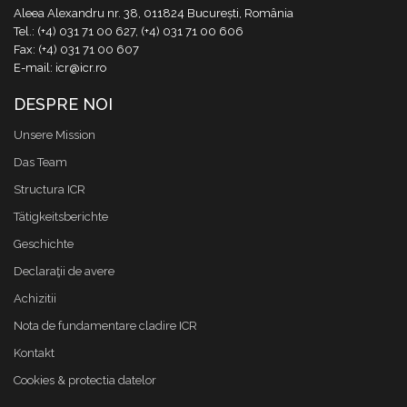
Aleea Alexandru nr. 38, 011824 București, România
Tel.: (+4) 031 71 00 627, (+4) 031 71 00 606
Fax: (+4) 031 71 00 607
E-mail: icr@icr.ro
DESPRE NOI
Unsere Mission
Das Team
Structura ICR
Tätigkeitsberichte
Geschichte
Declaraţii de avere
Achizitii
Nota de fundamentare cladire ICR
Kontakt
Cookies & protectia datelor