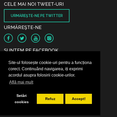
CELE MAI NOI TWEET-URI
URMĂREŞTE-NE PE TWITTER
URMĂREŞTE-NE
SUNTEM PE FACEBOOK
Site-ul folosește cookie-uri pentru a funcționa
corect. Continuând navigarea, iți exprimi
acordul asupra folosirii cookie-urilor.
Află mai mult
Setări
Refuz
Accept!
cookies