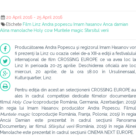
20 April 2016 - 25 April 2016
Etichete
Film
Linz
Andra popescu
Imam hasanov
Anca damian
Alina manolache
Holy cow
Muntele magic
Sfarsitul verii
Producătoarea Andra Popescu şi regizorul Imam Hasanov vor
fi prezenţi la Linz cu ocazia celei de-a XIII-a ediţii a festivalului
internaţional de film CROSSING EUROPE ce va avea loc la
Linz în perioada 20-25 aprilie. Deschiderea oficială are loc
miercuri, 20 aprilie, de la ora 18.00 în Ursulinensaal,
Kulturquartier, Linz.
Pentru ediţia din acest an selecţionerii CROSSING EUROPE au
ales în cadrul competiției dedicate filmelor documentare
filmul
Holy Cow
(coproducţie România, Germania, Azerbaidjan; 2015
în regia lui Imam Hasanov, producător Andra Popescu. Filmul
Muntele magic
(coproducţie România, Franţa, Polonia; 2015) în regia
Ancăi Damian este prezentat în cadrul secţiunii Panorama
Documentary, iar filmul
Sfârşitul verii
(România, 2015) în regia Aline
Manolache este prezentat în cadrul secţiunii CINEMA NEXT EUROPE.