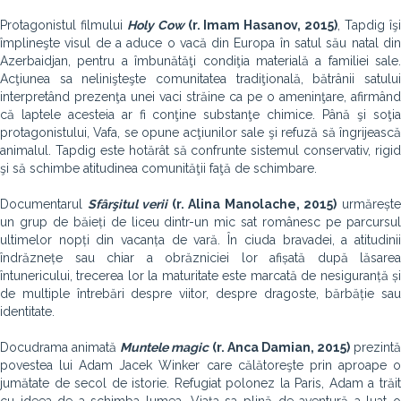
Protagonistul filmului
Holy Cow
(r. Imam Hasanov, 2015)
, Tapdig îş
împlineşte visul de a aduce o vacă din Europa în satul său natal din
Azerbaidjan, pentru a îmbunătăţi condiţia materială a familiei sale.
Acţiunea sa nelinişteşte comunitatea tradiţională, bătrânii satului
interpretând prezenţa unei vaci străine ca pe o ameninţare, afirmând
că laptele acesteia ar fi conţine substanţe chimice. Până şi soţia
protagonistului, Vafa, se opune acţiunilor sale şi refuză să îngrijească
animalul. Tapdig este hotărât să confrunte sistemul conservativ, rigid
şi să schimbe atitudinea comunităţii faţă de schimbare.
Documentarul
Sfârşitul verii
(r. Alina Manolache, 2015)
urmăreșt
un grup de băieți de liceu dintr-un mic sat românesc pe parcursul
ultimelor nopți din vacanța de vară. În ciuda bravadei, a atitudinii
îndrăznețe sau chiar a obrăzniciei lor afișată după lăsarea
întunericului, trecerea lor la maturitate este marcată de nesiguranță și
de multiple întrebări despre viitor, despre dragoste, bărbăție sau
identitate.
Docudrama animată
Muntele magic
(r. Anca Damian, 2015)
prezintă
povestea lui Adam Jacek Winker care călătoreşte prin aproape o
jumătate de secol de istorie. Refugiat polonez la Paris, Adam a trăit