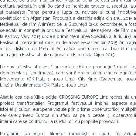
cu ideea de a schimba lumea. Viaţa sa plină de aventură a luat o
cotitură radicală în anii '80 când se închipuie cavaler al secolului 20
şi părăseşte Franţa pentru a lupta cu naivitate şi curaj împotriva
sovieticilor din Afganistan. Producţia a deschis ediţia din anul 2015 a
festivalului de film Anim'est de la Bucureşti (2-10 octombrie), a fost
selectată în competiția oficială a Festivalului Internațional de Film de
la Karlovy Vary 2015 unde a primit Mențiunea Specială a Juriului şi la
Festivalul Internațional de Film de la San Sebastian din 2015. Animaţia
a fost distinsă cu Premiul Animaficx pentru cel mai bun film de
animație la Festivalul Internațional de Film de la Gijon 2015.
Pe durata festivalului vor fi prezentate 160 de producţii (film artistic,
documentar şi scurtmetraj), care vor fi proiectate în cinematografele
Moviemento (OK-Platz 1, 4020 Linz), City-Kino, (Graben 30, 4020
Linz) şi Ursulinensaal (OK-Platz 1, 4020 Linz).
Aflat la cea de-a XIII-a ediţie, CROSSING EUROPE Linz reprezintă un
proiect transfrontalier. Programul festivalului îmbină aspecte ale
istoriei şi culturii europene văzute prin prisma observatorilor multipli:
cei care privesc Europa din afară, ca pe o cetate, şi observatorii
interni care se confruntă, la rândul lor, cu propriile provocări.
Programul proiecţiilor filmelor româneşti în cadrul festivalului