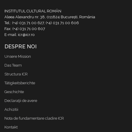
INSTITUTUL CULTURAL ROMÂN
Aleea Alexandru nr. 38, 011824 București, România
Tel.: (+4) 031 71 00 627, (+4) 031 71 00 606
Fax: (+4) 031 71 00 607
E-mail: icr@icr.ro
DESPRE NOI
Unsere Mission
Das Team
Structura ICR
Tätigkeitsberichte
Geschichte
Declaraţii de avere
Achizitii
Nota de fundamentare cladire ICR
Kontakt