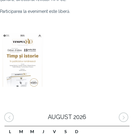
Participarea la eveniment este liberă.
AUGUST 2026
L
M
M
J
V
S
D