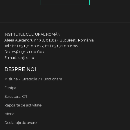
INSTITUTUL CULTURAL ROMÂN
Aleea Alexandru nr. 38, 011824 București, România
Tel.: (+4) 031 71 00 627, (+4) 031 71 00 606
Fax: (+4) 031 71 00 607
E-mail: icr@icr.ro
DESPRE NOI
Misiune / Strategie / Funcţionare
Echipa
Structura ICR
Rapoarte de activitate
Istoric
Declaraţii de avere