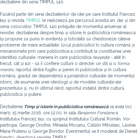
dezbatere din seria TIMPUL 140.
Făcând parte din seria dezbaterilor de idei pe care Institutul Francez
Iași și revista
TIMPUL
le realizează pe parcursul acestui an, dar și din
seria colocviilor TIMPUL 140 prilejuite de momentul aniversar al
revistei, dezbaterea despre timp și istorie în publicistica românească
își propune să pună în evidență și totodată să chestioneze câteva
probleme de mare actualitate: locul publicisticii în cultura română și
mecanismele prin care publicistica a contribuit la constituirea unei
identități culturale, maniera în care publicistica reușește - atât în
trecut, cât și azi - să îi confere culturii o direcție, un stil și o
forma
mentis
, raportul dintre fugitiv și peren în publicistica și în cultura
română, gradul de dependență a jurnalisticii culturale de momentul
istoric, de asumarea unei ideologii și de modele culturale ale
prezentului și, nu în ultimul rând, raportul instabil dintre cultură,
publicistică și putere.
Dezbaterea
Timp și istorie în publicistica românească
va avea loc
marți, 15 martie 2016, ora 12:00, în sala
Benjamin Fondane
a
Institutului Francez Iași, cu sprijinul Institutului Cultural Român. Vor
participa: George Onofrei, Mihaela Mocanu, Cătălin Mihuleac, Lavinia
Maria Prutenu și George Bondor. Evenimentul va fi moderat de Daniel
Șandru, directorul revistei TIMPUL.