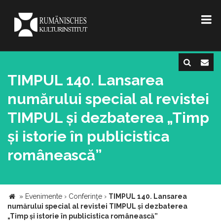
TIMPUL 140. Lansarea
numărului special al revistei
TIMPUL și dezbaterea „Timp
și istorie în publicistica
românească”
»
Evenimente
›
Conferinţe
›
TIMPUL 140. Lansarea
numărului special al revistei TIMPUL și dezbaterea
„Timp și istorie în publicistica românească”