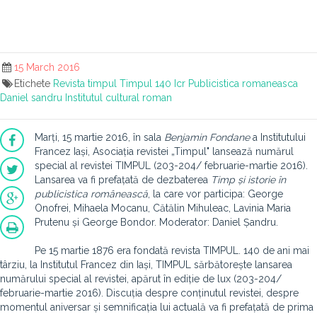
15 March 2016
Etichete
Revista timpul
Timpul 140
Icr
Publicistica romaneasca
Daniel sandru
Institutul cultural roman
Marți, 15 martie 2016, în sala
Benjamin Fondane
a Institutului
Francez Iași, Asociația revistei „Timpul" lansează numărul
special al revistei TIMPUL (203-204/ februarie-martie 2016).
Lansarea va fi prefațată de dezbaterea
Timp și istorie în
publicistica românească
, la care vor participa: George
Onofrei, Mihaela Mocanu, Cătălin Mihuleac, Lavinia Maria
Prutenu și George Bondor. Moderator: Daniel Șandru.
Pe 15 martie 1876 era fondată revista TIMPUL. 140 de ani mai
târziu, la Institutul Francez din Iași, TIMPUL sărbătorește lansarea
numărului special al revistei, apărut în ediție de lux (203-204/
februarie-martie 2016). Discuția despre conținutul revistei, despre
momentul aniversar și semnificația lui actuală va fi prefațată de prima