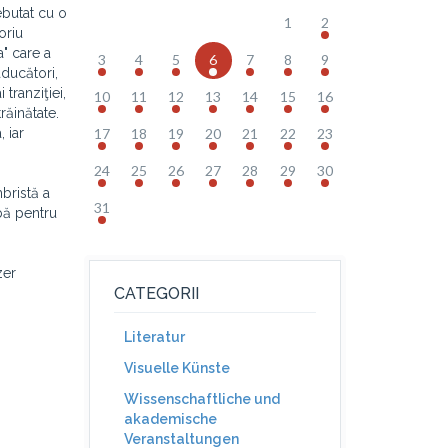
ebutat cu o
1
2
oriu
a" care a
3
4
5
6
7
8
9
aducători,
 tranziţiei,
10
11
12
13
14
15
16
răinătate.
 iar
17
18
19
20
21
22
23
24
25
26
27
28
29
30
bristă a
31
mbă pentru
zer
CATEGORII
Literatur
Visuelle Künste
Wissenschaftliche und
akademische
Veranstaltungen