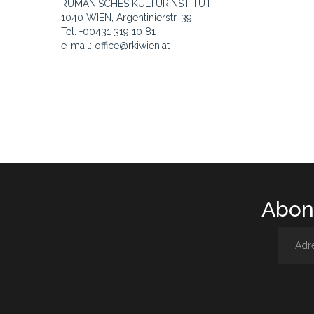
RUMÄNISCHES KULTURINSTITUT
1040 WIEN, Argentinierstr. 39
Tel. +00431 319 10 81
e-mail: office@rkiwien.at
Abone