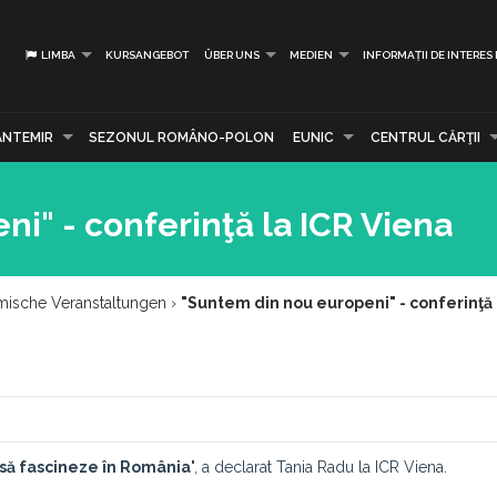
LIMBA
KURSANGEBOT
ÜBER UNS
MEDIEN
INFORMAȚII DE INTERES
ANTEMIR
SEZONUL ROMÂNO-POLON
EUNIC
CENTRUL CĂRŢII
i" - conferinţă la ICR Viena
mische Veranstaltungen
›
"Suntem din nou europeni" - conferinţă 
ă să fascineze în România
", a declarat Tania Radu la ICR Viena.