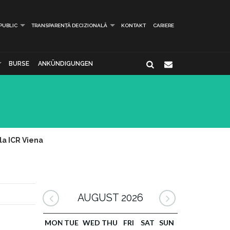
 PUBLIC
TRANSPARENȚĂ DECIZIONALĂ
KONTAKT
CARIERE
BURSE
ANKÜNDIGUNGEN
la ICR Viena
AUGUST 2026
MON
TUE
WED
THU
FRI
SAT
SUN