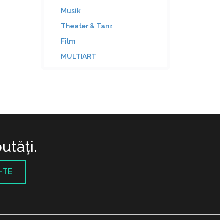
Musik
Theater & Tanz
Film
MULTIART
utăţi.
-TE