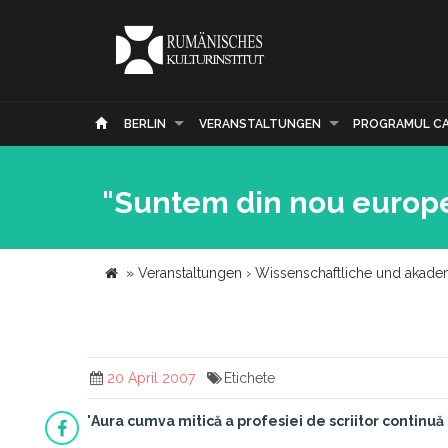
BERLIN
VERANSTALTUNGEN
PROGRAMUL C
"Suntem din nou europen
»
Veranstaltungen
›
Wissenschaftliche und akade
20 April 2007
Etichete
"
Aura cumva mitică a profesiei de scriitor continu