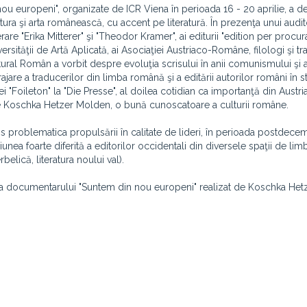
nou europeni", organizate de ICR Viena în perioada 16 - 20 aprilie, a d
ra şi arta românească, cu accent pe literatură. În prezenţa unui audit
are "Erika Mitterer" şi "Theodor Kramer", ai editurii "edition per procur
rsităţii de Artă Aplicată, ai Asociaţiei Austriaco-Române, filologi şi tr
ltural Român a vorbit despre evoluţia scrisului în anii comunismului şi ai
are a traducerilor din limba română şi a editării autorilor români în st
 "Foileton" la "Die Presse", al doilea cotidian ca importanţă din Austria,
une Koschka Hetzer Molden, o bună cunoscatoare a culturii române.
s problematica propulsării în calitate de lideri, în perioada postdecem
iunea foarte diferită a editorilor occidentali din diversele spaţii de li
belică, literatura noului val).
ţia documentarului "Suntem din nou europeni" realizat de Koschka Het