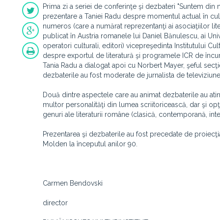
Prima zi a seriei de conferinţe şi dezbateri "Suntem din 
prezentare a Taniei Radu despre momentul actual în cultu
numeros (care a numărat reprezentanţi ai asociaţiilor liter
publicat în Austria romanele lui Daniel Bănulescu, ai Unive
operatori culturali, editori) vicepreşedinta Institutului Cu
despre exportul de literatură şi programele ICR de încuraj
Tania Radu a dialogat apoi cu Norbert Mayer, şeful secţiei
dezbaterile au fost moderate de jurnalista de televizi
Două dintre aspectele care au animat dezbaterile au atin
multor personalităţi din lumea scriitoricească, dar şi opţ
genuri ale literaturii române (clasică, contemporană, inter
Prezentarea şi dezbaterile au fost precedate de proiec
Molden la începutul anilor 90.
Carmen Bendovski
director