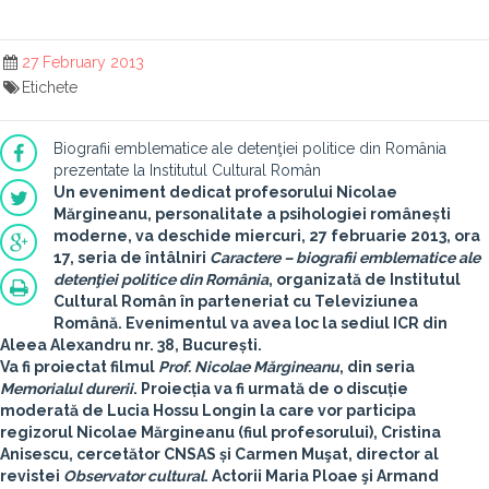
27 February 2013
Etichete
Biografii emblematice ale detenţiei politice din România
prezentate la Institutul Cultural Român
Un eveniment dedicat profesorului
Nicolae
Mărgineanu
, personalitate a psihologiei românești
moderne, va deschide miercuri,
27 februarie 2013, ora
17
, seria de întâlniri
Caractere – biografii emblematice ale
detenţiei politice din România
, organizată de
Institutul
Cultural Român
în parteneriat cu
Televiziunea
Română
. Evenimentul va avea loc la sediul ICR din
Aleea Alexandru nr. 38, București.
Va fi proiectat filmul
Prof. Nicolae Mărgineanu
, din seria
Memorialul durerii
. Proiecția va fi urmată de o discuție
moderată de
Lucia Hossu Longin
la care vor participa
regizorul
Nicolae Mărgineanu
(fiul profesorului),
Cristina
Anisescu
, cercetător CNSAS și
Carmen Muşat
, director al
revistei
Observator cultural
. Actorii
Maria Ploae
şi
Armand