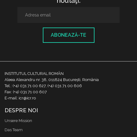
noutăţi.
ABONEAZĂ-TE
INSTITUTUL CULTURAL ROMÂN
Aleea Alexandru nr. 38, 011824 București, România
Tel.: (+4) 031 71 00 627, (+4) 031 71 00 606
Fax: (+4) 031 71 00 607
E-mail: icr@icr.ro
DESPRE NOI
Unsere Mission
Das Team