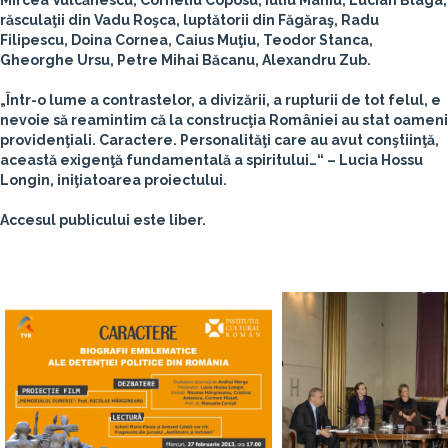
Mircea Vulcănescu, Corneliu Coposu, Iuliu Maniu, Lucian Blaga,
răsculaţii din Vadu Roşca, luptătorii din Făgăraş, Radu
Filipescu, Doina Cornea, Caius Muţiu, Teodor Stanca,
Gheorghe Ursu, Petre Mihai Băcanu, Alexandru Zub.
„Într-o lume a contrastelor, a divizării, a rupturii de tot felul, e
nevoie să reamintim că la construcţia României au stat oameni
providenţiali. Caractere. Personalităţi care au avut conştiinţă,
această exigenţă fundamentală a spiritului…“ – Lucia Hossu
Longin, iniţiatoarea proiectului.
Accesul publicului este liber.