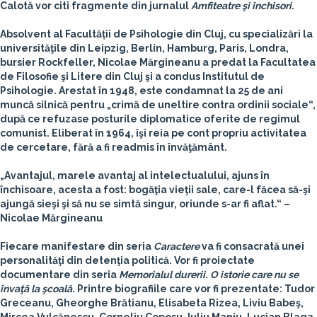
Calotă
vor citi fragmente din jurnalul
Amfiteatre şi închisori
.
Absolvent al Facultății de Psihologie din Cluj, cu specializări la
universităţile din Leipzig, Berlin, Hamburg, Paris, Londra,
bursier Rockfeller, Nicolae Mărgineanu a predat la Facultatea
de Filosofie şi Litere din Cluj şi a condus Institutul de
Psihologie. Arestat în 1948, este condamnat la 25 de ani
muncă silnică pentru „crimă de uneltire contra ordinii sociale“,
după ce refuzase posturile diplomatice oferite de regimul
comunist. Eliberat în 1964, îşi reia pe cont propriu activitatea
de cercetare, fără a fi readmis în învăţământ.
„Avantajul, marele avantaj al intelectualului, ajuns în
închisoare, acesta a fost: bogăţia vieţii sale, care-l făcea să-şi
ajungă sieşi şi să nu se simtă singur, oriunde s-ar fi aflat.“ –
Nicolae Mărgineanu
Fiecare manifestare din seria
Caractere
va fi consacrată unei
personalităţi din detenţia politică. Vor fi proiectate
documentare din seria
Memorialul durerii
.
O istorie care nu se
învaţă la şcoală
. Printre biografiile care vor fi prezentate: Tudor
Greceanu, Gheorghe Brătianu, Elisabeta Rizea, Liviu Babeş,