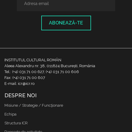
ABONEAZĂ-TE
INSTITUTUL CULTURAL ROMÂN
Aleea Alexandru nr. 38, 011824 București, România
Tel.: (+4) 031 71 00 627, (+4) 031 71 00 606
Fax: (+4) 031 71 00 607
E-mail: icr@icr.ro
DESPRE NOI
Misiune / Strategie / Funcţionare
Echipa
Structura ICR
Rapoarte de activitate