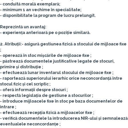
- conduită morală exemplară;
- minimum 1 an vechime în specialitate;
- disponibilitate la program de lucru prelungit.
Reprezintă un avantaj:
- experiența anterioară pe o poziție similară.
2. Atribuții:
- asigură gestiunea fizică a stocului de mijloace fixe
;
- operează în stoc mișcările de mijloace fixe ;
- păstrează documentele justificative legate de stocuri,
primire și distribuție ;
- efectuează lunar inventarul stocului de mijloace fixe ;
- raportează superiorului ierarhic orice neconcordanță între
stocul fizic și cel scriptic ;
- oferă informații despre stocuri ;
- respectă legislația de gestiune a stocurilor ;
- introduce mijloacele fixe în stoc pe baza documentelor de
intrare ;
- efectuează recepția fizică a mijloacelor fixe ;
- verifică documentele la introducerea NIR-ului și semnalează
eventualele neconcordanțe ;