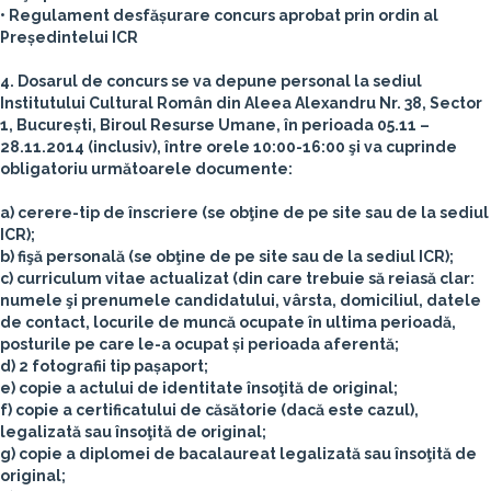
• Regulament desfășurare concurs aprobat prin ordin al
Președintelui ICR
4. Dosarul de concurs se va depune personal la sediul
Institutului Cultural Român din Aleea Alexandru Nr. 38, Sector
1, București, Biroul Resurse Umane, în perioada 05.11 –
28.11.2014 (inclusiv), între orele 10:00-16:00 şi va cuprinde
obligatoriu următoarele documente:
a) cerere-tip de înscriere (se obţine de pe site sau de la sediul
ICR);
b) fişă personală (se obţine de pe site sau de la sediul ICR);
c) curriculum vitae actualizat (din care trebuie să reiasă clar:
numele şi prenumele candidatului, vârsta, domiciliul, datele
de contact, locurile de muncă ocupate în ultima perioadă,
posturile pe care le-a ocupat și perioada aferentă;
d) 2 fotografii tip pașaport;
e) copie a actului de identitate însoţită de original;
f) copie a certificatului de căsătorie (dacă este cazul),
legalizată sau însoţită de original;
g) copie a diplomei de bacalaureat legalizată sau însoţită de
original;