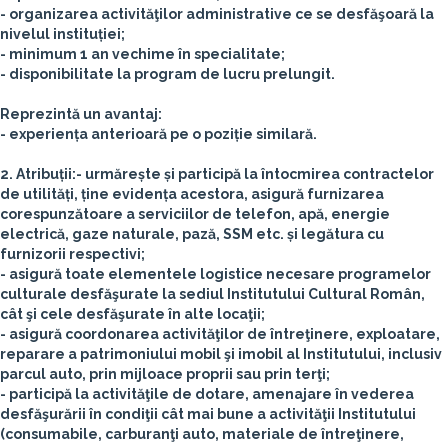
- organizarea activităţilor administrative ce se desfăşoară la
nivelul instituției;
- minimum 1 an vechime în specialitate;
- disponibilitate la program de lucru prelungit.
Reprezintă un avantaj:
- experiența anterioară pe o poziție similară.
2. Atribuții:
- urmărește și participă la întocmirea contractelor
de utilități, ține evidența acestora, asigură furnizarea
corespunzătoare a serviciilor de telefon, apă, energie
electrică, gaze naturale, pază, SSM etc. și legătura cu
furnizorii respectivi;
- asigură toate elementele logistice necesare programelor
culturale desfăşurate la sediul Institutului Cultural Român,
cât şi cele desfăşurate în alte locaţii;
- asigură coordonarea activităţilor de întreţinere, exploatare,
reparare a patrimoniului mobil şi imobil al Institutului, inclusiv
parcul auto, prin mijloace proprii sau prin terţi;
- participă la activităţile de dotare, amenajare în vederea
desfăşurării în condiţii cât mai bune a activităţii Institutului
(consumabile, carburanţi auto, materiale de întreţinere,