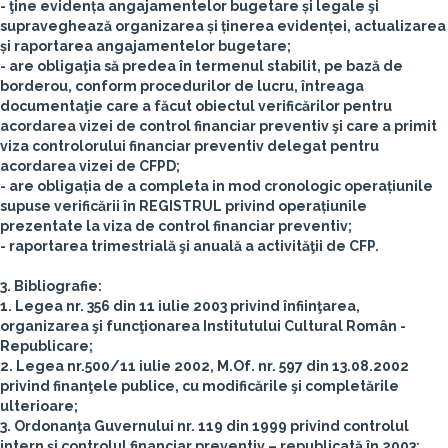
- ţine evidența angajamentelor bugetare și legale şi
supraveghează organizarea și ținerea evidenței, actualizarea
și raportarea angajamentelor bugetare;
- are obligaţia să predea în termenul stabilit, pe bază de
borderou, conform procedurilor de lucru, întreaga
documentaţie care a făcut obiectul verificărilor pentru
acordarea vizei de control financiar preventiv şi care a primit
viza controlorului financiar preventiv delegat pentru
acordarea vizei de CFPD;
- are obligația de a completa in mod cronologic operațiunile
supuse verificării în REGISTRUL privind operațiunile
prezentate la viza de control financiar preventiv;
- raportarea trimestrială şi anuală a activităţii de CFP.
3. Bibliografie:
1. Legea nr. 356 din 11 iulie 2003 privind înfiinţarea,
organizarea şi funcţionarea Institutului Cultural Român -
Republicare;
2. Legea nr.500/11 iulie 2002, M.Of. nr. 597 din 13.08.2002
privind finanţele publice, cu modificările şi completările
ulterioare;
3. Ordonanţa Guvernului nr. 119 din 1999 privind controlul
intern şi controlul financiar preventiv – republicată în 2003;