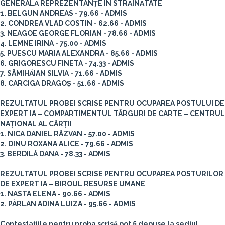
GENERALĂ REPREZENTANŢE ÎN STRĂINĂTATE
1. BELGUN ANDREAS - 79.66 - ADMIS
2. CONDREA VLAD COSTIN - 62.66 - ADMIS
3. NEAGOE GEORGE FLORIAN - 78.66 - ADMIS
4. LEMNE IRINA - 75.00 - ADMIS
5. PUESCU MARIA ALEXANDRA - 85.66 - ADMIS
6. GRIGORESCU FINETA - 74.33 - ADMIS
7. SÂMIHĂIAN SILVIA - 71.66 - ADMIS
8. CARCIGA DRAGOȘ - 51.66 - ADMIS
REZULTATUL PROBEI SCRISE PENTRU OCUPAREA POSTULUI DE
EXPERT IA – COMPARTIMENTUL TÂRGURI DE CARTE – CENTRUL
NAȚIONAL AL CĂRȚII
1. NICA DANIEL RĂZVAN - 57.00 - ADMIS
2. DINU ROXANA ALICE - 79.66 - ADMIS
3. BERDILĂ DANA - 78.33 - ADMIS
REZULTATUL PROBEI SCRISE PENTRU OCUPAREA POSTURILOR
DE EXPERT IA – BIROUL RESURSE UMANE
1. NASTA ELENA - 90.66 - ADMIS
2. PÂRLAN ADINA LUIZA - 95.66 - ADMIS
Contestațiile pentru proba scrisă pot fi depuse la sediul