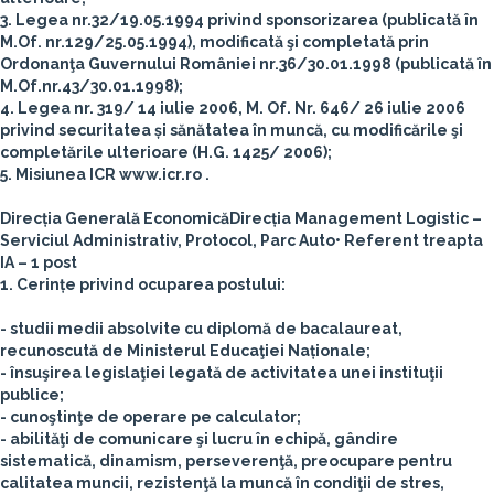
3. Legea nr.32/19.05.1994 privind sponsorizarea (publicată în
M.Of. nr.129/25.05.1994), modificată şi completată prin
Ordonanţa Guvernului României nr.36/30.01.1998 (publicată în
M.Of.nr.43/30.01.1998);
4. Legea nr. 319/ 14 iulie 2006, M. Of. Nr. 646/ 26 iulie 2006
privind securitatea și sănătatea în muncă, cu modificările şi
completările ulterioare (H.G. 1425/ 2006);
5. Misiunea ICR www.icr.ro .
Direcția Generală Economică
Direcția Management Logistic –
Serviciul Administrativ, Protocol, Parc Auto
• Referent treapta
IA – 1 post
1. Cerințe privind ocuparea postului:
- studii medii absolvite cu diplomă de bacalaureat,
recunoscută de Ministerul Educaţiei Naționale;
- însuşirea legislaţiei legată de activitatea unei instituţii
publice;
- cunoştinţe de operare pe calculator;
- abilităţi de comunicare şi lucru în echipă, gândire
sistematică, dinamism, perseverenţă, preocupare pentru
calitatea muncii, rezistenţă la muncă în condiţii de stres,