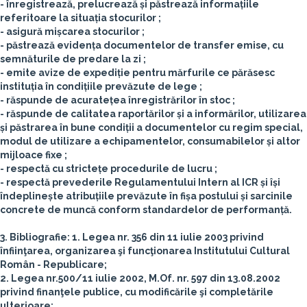
- înregistrează, prelucrează și păstrează informațiile
referitoare la situația stocurilor ;
- asigură mișcarea stocurilor ;
- păstrează evidența documentelor de transfer emise, cu
semnăturile de predare la zi ;
- emite avize de expediție pentru mărfurile ce părăsesc
instituția în condițiile prevăzute de lege ;
- răspunde de acuratețea înregistrărilor în stoc ;
- răspunde de calitatea raportărilor și a informărilor, utilizarea
și păstrarea în bune condiții a documentelor cu regim special,
modul de utilizare a echipamentelor, consumabilelor și altor
mijloace fixe ;
- respectă cu strictețe procedurile de lucru ;
- respectă prevederile Regulamentului Intern al ICR și își
îndeplinește atribuțiile prevăzute în fișa postului și sarcinile
concrete de muncă conform standardelor de performanță.
3. Bibliografie:
1. Legea nr. 356 din 11 iulie 2003 privind
înfiinţarea, organizarea şi funcţionarea Institutului Cultural
Român - Republicare;
2. Legea nr.500/11 iulie 2002, M.Of. nr. 597 din 13.08.2002
privind finanţele publice, cu modificările şi completările
ulterioare;