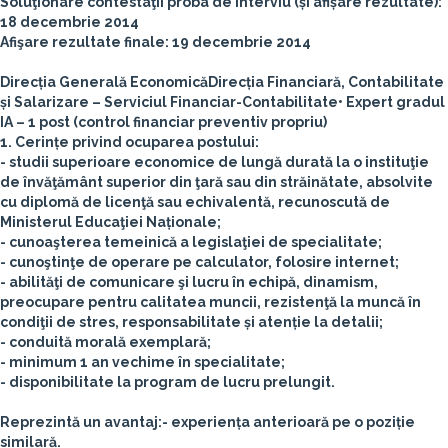
Soluţionare contestaţii proba de interviu (și afișare rezultate):
18 decembrie 2014
Afişare rezultate finale: 19 decembrie 2014
Direcția Generală Economică
Direcția Financiară, Contabilitate
și Salarizare – Serviciul Financiar-Contabilitate
• Expert gradul
IA – 1 post (control financiar preventiv propriu)
1. Cerințe privind ocuparea postului:
- studii superioare economice de lungă durată la o instituţie
de învăţământ superior din ţară sau din străinătate, absolvite
cu diplomă de licenţă sau echivalentă, recunoscută de
Ministerul Educaţiei Naționale;
- cunoaşterea temeinică a legislaţiei de specialitate;
- cunoştinţe de operare pe calculator, folosire internet;
- abilităţi de comunicare şi lucru în echipă, dinamism,
preocupare pentru calitatea muncii, rezistenţă la muncă în
condiţii de stres, responsabilitate și atenție la detalii;
- conduită morală exemplară;
- minimum 1 an vechime în specialitate;
- disponibilitate la program de lucru prelungit.
Reprezintă un avantaj:
- experiența anterioară pe o poziție
similară.