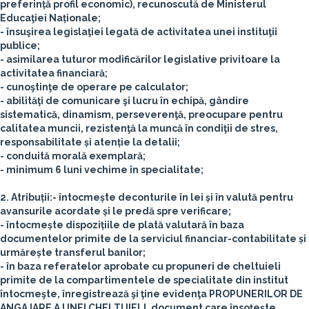
preferință profil economic), recunoscută de Ministerul
Educaţiei Naționale;
- însuşirea legislaţiei legată de activitatea unei instituţii
publice;
- asimilarea tuturor modificărilor legislative privitoare la
activitatea financiară;
- cunoştinţe de operare pe calculator;
- abilităţi de comunicare şi lucru în echipă, gândire
sistematică, dinamism, perseverenţă, preocupare pentru
calitatea muncii, rezistenţă la muncă în condiţii de stres,
responsabilitate și atenție la detalii;
- conduită morală exemplară;
- minimum 6 luni vechime în specialitate;
2. Atribuții:
- întocmește deconturile în lei și în valută pentru
avansurile acordate și le predă spre verificare;
- întocmește dispozițiile de plată valutară în baza
documentelor primite de la serviciul financiar-contabilitate și
urmărește transferul banilor;
- în baza referatelor aprobate cu propuneri de cheltuieli
primite de la compartimentele de specialitate din institut
întocmeşte, înregistrează şi ţine evidenţa PROPUNERILOR DE
ANGAJARE A UNEI CHELTUIELI, document care însoţeşte