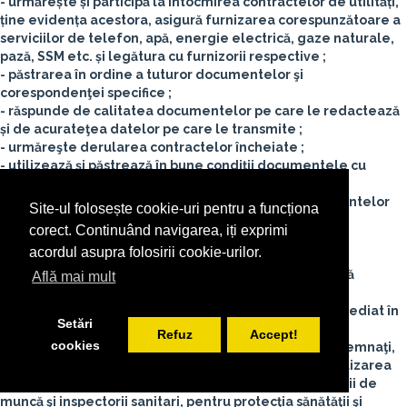
- urmărește și participă la întocmirea contractelor de utilități,
ține evidența acestora, asigură furnizarea corespunzătoare a
serviciilor de telefon, apă, energie electrică, gaze naturale,
pază, SSM etc. și legătura cu furnizorii respective ;
- păstrarea în ordine a tuturor documentelor şi
corespondenţei specifice ;
- răspunde de calitatea documentelor pe care le redactează
și de acurateţea datelor pe care le transmite ;
- urmăreşte derularea contractelor încheiate ;
- utilizează și păstrează în bune condiţii documentele cu
regim special ;
- păstrează secretul profesional şi conţinutul documentelor
Site-ul folosește cookie-uri pentru a funcționa
cu care intră în contact ;
corect. Continuând navigarea, iți exprimi
- respectă prevederile actelor normative interne şi
acordul asupra folosirii cookie-urilor.
procedurile de lucru privitoare la postul său ;
- adoptă în permanenţă un comportament în măsură să
Află mai mult
promoveze imaginea şi interesele instituției ;
- să cunoască măsurile de prim ajutor și să le aplice imediat în
Setări
caz de accident ;
Refuz
Accept!
cookies
- să coopereze cu angajatorul şi/sau cu lucrătorii desemnaţi,
atât timp cât este necesar, pentru a face posibilă realizarea
oricăror măsuri sau cerinţe dispuse de către inspectorii de
muncă şi inspectorii sanitari, pentru protecţia sănătăţii şi