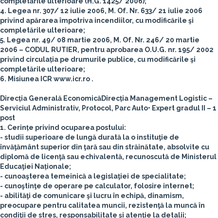
completările ulterioare (H.G. 1425/ 2006);
4. Legea nr. 307/ 12 iulie 2006, M. Of. Nr. 633/ 21 iulie 2006
privind apărarea împotriva incendiilor, cu modificările şi
completările ulterioare;
5. Legea nr. 49/ 08 martie 2006, M. Of. Nr. 246/ 20 martie
2006 – CODUL RUTIER, pentru aprobarea O.U.G. nr. 195/ 2002
privind circulația pe drumurile publice, cu modificările şi
completările ulterioare;
6. Misiunea ICR www.icr.ro .
Direcția Generală Economică
Direcția Management Logistic –
Serviciul Administrativ, Protocol, Parc Auto
• Expert gradul II – 1
post
1. Cerințe privind ocuparea postului:
- studii superioare de lungă durată la o instituţie de
învăţământ superior din ţară sau din străinătate, absolvite cu
diplomă de licenţă sau echivalentă, recunoscută de Ministerul
Educaţiei Naționale;
- cunoaşterea temeinică a legislaţiei de specialitate;
- cunoştinţe de operare pe calculator, folosire internet;
- abilităţi de comunicare şi lucru în echipă, dinamism,
preocupare pentru calitatea muncii, rezistenţă la muncă în
condiţii de stres, responsabilitate și atenție la detalii;