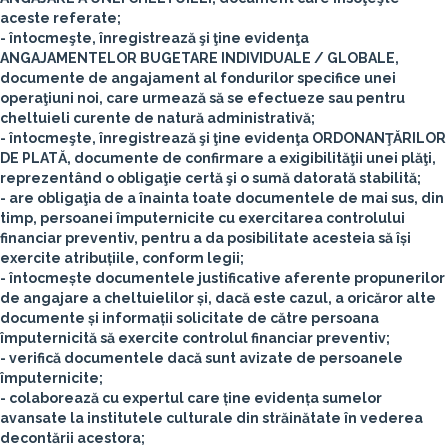
aceste referate;
- întocmeşte, înregistrează şi ţine evidenţa
ANGAJAMENTELOR BUGETARE INDIVIDUALE / GLOBALE,
documente de angajament al fondurilor specifice unei
operaţiuni noi, care urmează să se efectueze sau pentru
cheltuieli curente de natură administrativă;
- întocmeşte, înregistrează şi ţine evidenţa ORDONANŢĂRILOR
DE PLATĂ, documente de confirmare a exigibilităţii unei plăţi,
reprezentând o obligaţie certă şi o sumă datorată stabilită;
- are obligaţia de a înainta toate documentele de mai sus, din
timp, persoanei împuternicite cu exercitarea controlului
financiar preventiv, pentru a da posibilitate acesteia să își
exercite atribuțiile, conform legii;
- întocmește documentele justificative aferente propunerilor
de angajare a cheltuielilor și, dacă este cazul, a oricăror alte
documente și informații solicitate de către persoana
împuternicită să exercite controlul financiar preventiv;
- verifică documentele dacă sunt avizate de persoanele
împuternicite;
- colaborează cu expertul care ține evidența sumelor
avansate la institutele culturale din străinătate în vederea
decontării acestora;