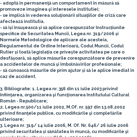
- adoptă în permanenţă un comportament în măsură să
promoveze imaginea şi interesele institutiei;
- se implică în vederea soluţionării situaţiilor de criză care
afectează institutia.
- să își însușească și să aplice corespunzător Instrucțiunile
specifice de Securitatea Muncii, Legea nr. 319/2006 și
Normele Metodologice de aplicare ale acesteia,
Regulamentul de Ordine Interioară, Codul Muncii, Codul
Rutier și toată legislația ce privește activitatea pe care o
desfășoară, să aplice măsurile corespunzătoare de prevenire
a accidentelor de muncă și îmbolnăvirilor profesionale;
- să cunoască măsurile de prim ajutor și să le aplice imediat în
caz de accident.
3. Bibliografie:
1. Legea nr. 356 din 11 iulie 2003 privind
înfiinţarea, organizarea şi funcţionarea Institutului Cultural
Român - Republicare;
2. Legea nr.500/11 iulie 2002, M.Of. nr. 597 din 13.08.2002
privind finanţele publice, cu modificările şi completările
ulterioare;
3. Legea nr. 319/ 14 iulie 2006, M. Of. Nr. 646/ 26 iulie 2006
privind securitatea și sănătatea în muncă, cu modificările şi