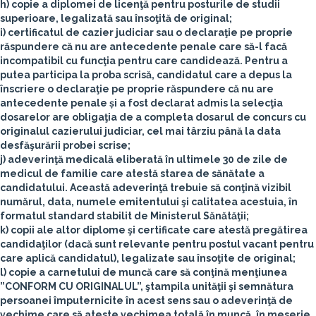
h) copie a diplomei de licenţă pentru posturile de studii
superioare, legalizată sau însoţită de original;
i) certificatul de cazier judiciar sau o declaraţie pe proprie
răspundere că nu are antecedente penale care să-l facă
incompatibil cu funcţia pentru care candidează. Pentru a
putea participa la proba scrisă, candidatul care a depus la
înscriere o declaraţie pe proprie răspundere că nu are
antecedente penale și a fost declarat admis la selecţia
dosarelor are obligaţia de a completa dosarul de concurs cu
originalul cazierului judiciar, cel mai târziu până la data
desfăşurării probei scrise;
j) adeverinţă medicală eliberată în ultimele 30 de zile de
medicul de familie care atestă starea de sănătate a
candidatului. Această adeverinţă trebuie să conţină vizibil
numărul, data, numele emitentului şi calitatea acestuia, în
formatul standard stabilit de Ministerul Sănătăţii;
k) copii ale altor diplome şi certificate care atestă pregătirea
candidaţilor (dacă sunt relevante pentru postul vacant pentru
care aplică candidatul), legalizate sau însoţite de original;
l) copie a carnetului de muncă care să conţină menţiunea
”CONFORM CU ORIGINALUL”, ştampila unităţii şi semnătura
persoanei împuternicite în acest sens sau o adeverinţă de
vechime care să ateste vechimea totală în muncă, în meserie