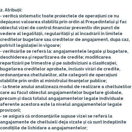
2. Atribuții:
- verifică sistematic toate proiectele de operațiuni ce nu
depășesc valoarea stabilită prin ordin al Preşedintelui şi fac
obiectul vizei de control financiar preventiv din punct de
vedere al legalității, regularității şi al încadrării în limitele
creditelor bugetare sau creditelor de angajament, după caz,
potrivit legislației în vigoare;
- verificările se referă la: angajamentele legale şi bugetare,
deschiderea şi repartizarea de credite; modificarea
repartizării pe trimestre şi pe subdiviziuni a clasificaţiei,
bugetarea creditelor aprobate, inclusiv virări de credite,
ordonanţarea cheltuielilor, alte categorii de operaţiuni
stabilite prin ordin al ministrului finanţelor publice;
- la finele anului analizează modul de realizare a cheltuielilor
care au făcut obiectul angajamentelor bugetare globale,
precum și dacă totalul angajamentelor legale individuale
aferente acestora este la nivelul angajamentelor legale
provizorii;
- se asigură că ordonanțările supuse vizei se referă la
angajamente de cheltuieli deja vizate și că sunt îndeplinite
condițiile de lichidare a angajamentelor;