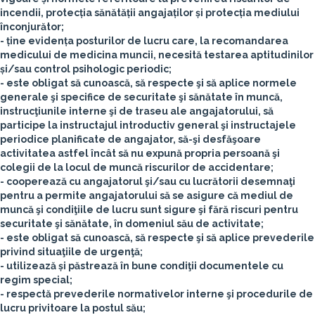
incendii, protecția sănătății angajaților și protecția mediului
înconjurător;
- ține evidența posturilor de lucru care, la recomandarea
medicului de medicina muncii, necesită testarea aptitudinilor
și/sau control psihologic periodic;
- este obligat să cunoască, să respecte şi să aplice normele
generale şi specifice de securitate şi sănătate în muncă,
instrucţiunile interne şi de traseu ale angajatorului, să
participe la instructajul introductiv general şi instructajele
periodice planificate de angajator, să-şi desfăşoare
activitatea astfel încât să nu expună propria persoană şi
colegii de la locul de muncă riscurilor de accidentare;
- cooperează cu angajatorul şi/sau cu lucrătorii desemnaţi
pentru a permite angajatorului să se asigure că mediul de
muncă şi condiţiile de lucru sunt sigure şi fără riscuri pentru
securitate şi sănătate, în domeniul său de activitate;
- este obligat să cunoască, să respecte şi să aplice prevederile
privind situaţiile de urgenţă;
- utilizează și păstrează în bune condiţii documentele cu
regim special;
- respectă prevederile normativelor interne şi procedurile de
lucru privitoare la postul său;