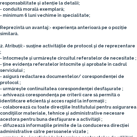
responsabilitate și atenție la detalii;
- conduită morală exemplară;
- minimum 6 luni vechime în specialitate;
Reprezintă un avantaj:
- experiența anterioară pe o poziție
similară.
2. Atribuții:
- susţine activităţile de protocol şi de reprezentare
;
- întocmește și urmărește circuitul referatelor de necesitate ;
- ține evidența referatelor întocmite și aprobate în cadrul
serviciului ;
- asigură redactarea documentelor/ corespondenței de
protocol ;
- urmăreşte continuitatea corespondenţei desfăşurate ;
- arhivează corespondenţa pe criterii care să permită o
identificare eficientă şi acces rapid la informaţii ;
- colaborează cu toate direcţiile Institutului pentru asigurarea
condiţiilor materiale, tehnice şi administrative necesare
acestora pentru buna desfăşurare a activităţii ;
- difuzează informaţiile primite de la conducerea direcției
administrative către persoanele vizate ;