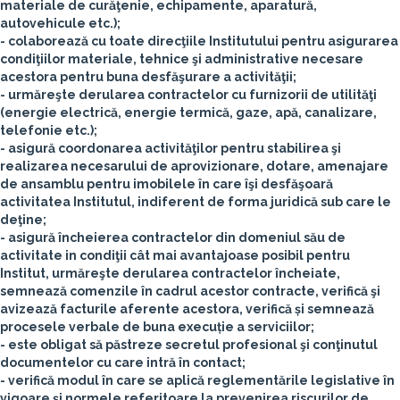
materiale de curăţenie, echipamente, aparatură,
autovehicule etc.);
- colaborează cu toate direcţiile Institutului pentru asigurarea
condiţiilor materiale, tehnice şi administrative necesare
acestora pentru buna desfăşurare a activităţii;
- urmăreşte derularea contractelor cu furnizorii de utilităţi
(energie electrică, energie termică, gaze, apă, canalizare,
telefonie etc.);
- asigură coordonarea activităţilor pentru stabilirea şi
realizarea necesarului de aprovizionare, dotare, amenajare
de ansamblu pentru imobilele în care îşi desfăşoară
activitatea Institutul, indiferent de forma juridică sub care le
deţine;
- asigură încheierea contractelor din domeniul său de
activitate in condiţii cât mai avantajoase posibil pentru
Institut, urmăreşte derularea contractelor încheiate,
semnează comenzile în cadrul acestor contracte, verifică şi
avizează facturile aferente acestora, verifică și semnează
procesele verbale de buna execuție a serviciilor;
- este obligat să păstreze secretul profesional şi conţinutul
documentelor cu care intră în contact;
- verifică modul în care se aplică reglementările legislative în
vigoare și normele referitoare la prevenirea riscurilor de