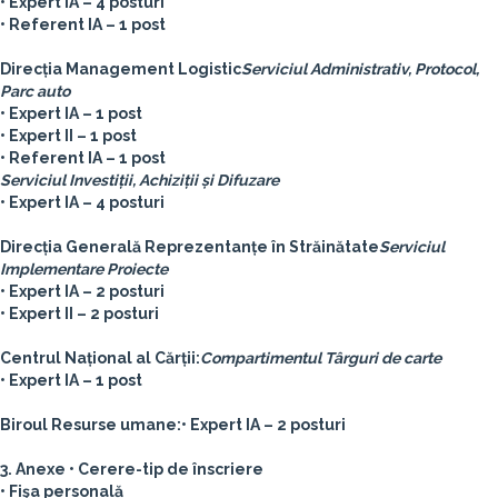
• Expert IA – 4 posturi
• Referent IA – 1 post
Direcția Management Logistic
Serviciul Administrativ, Protocol,
Parc auto
• Expert IA – 1 post
• Expert II – 1 post
• Referent IA – 1 post
Serviciul Investiții, Achiziții și Difuzare
• Expert IA – 4 posturi
Direcția Generală Reprezentanțe în Străinătate
Serviciul
Implementare Proiecte
• Expert IA – 2 posturi
• Expert II – 2 posturi
Centrul Național al Cărții:
Compartimentul Târguri de carte
• Expert IA – 1 post
Biroul Resurse umane:
• Expert IA – 2 posturi
3. Anexe
• Cerere-tip de înscriere
• Fişa personală