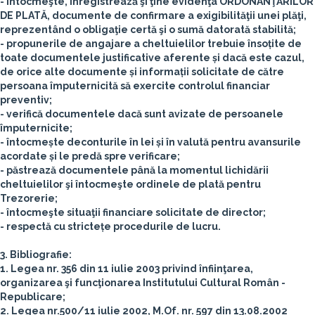
- întocmeşte, înregistrează şi ţine evidenţa ORDONANŢĂRILOR
DE PLATĂ, documente de confirmare a exigibilităţii unei plăţi,
reprezentând o obligaţie certă şi o sumă datorată stabilită;
- propunerile de angajare a cheltuielilor trebuie însoțite de
toate documentele justificative aferente și dacă este cazul,
de orice alte documente și informații solicitate de către
persoana împuternicită să exercite controlul financiar
preventiv;
- verifică documentele dacă sunt avizate de persoanele
împuternicite;
- întocmește deconturile în lei și în valută pentru avansurile
acordate și le predă spre verificare;
- păstrează documentele până la momentul lichidării
cheltuielilor şi întocmeşte ordinele de plată pentru
Trezorerie;
- întocmeşte situaţii financiare solicitate de director;
- respectă cu strictețe procedurile de lucru.
3. Bibliografie:
1. Legea nr. 356 din 11 iulie 2003 privind înfiinţarea,
organizarea şi funcţionarea Institutului Cultural Român -
Republicare;
2. Legea nr.500/11 iulie 2002, M.Of. nr. 597 din 13.08.2002