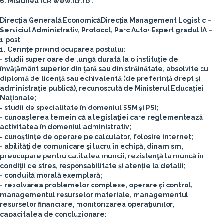
6. Misiunea ICR www.icr.ro .
Direcția Generală Economică
Direcția Management Logistic –
Serviciul Administrativ, Protocol, Parc Auto
• Expert gradul IA –
1 post
1. Cerințe privind ocuparea postului:
- studii superioare de lungă durată la o instituţie de
învăţământ superior din ţară sau din străinătate, absolvite cu
diplomă de licenţă sau echivalentă (de preferință drept și
administrație publică), recunoscută de Ministerul Educaţiei
Naționale;
- studii de specialitate în domeniul SSM și PSI;
- cunoaşterea temeinică a legislaţiei care reglementează
activitatea în domeniul administrativ;
- cunoştinţe de operare pe calculator, folosire internet;
- abilităţi de comunicare şi lucru în echipă, dinamism,
preocupare pentru calitatea muncii, rezistenţă la muncă în
condiţii de stres, responsabilitate și atenție la detalii;
- conduită morală exemplară;
- rezolvarea problemelor complexe, operare şi control,
managementul resurselor materiale, managementul
resurselor financiare, monitorizarea operaţiunilor,
capacitatea de concluzionare;