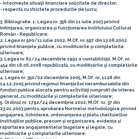
- întocmeşte situaţii financiare solicitate de director;
- respectă cu strictete procedurile de lucru;
3. Bibliografie:
1. Legea nr. 356 din 11 iulie 2003 privind
înfiinţarea, organizarea şi funcţionarea Institutului Cultural
Român - Republicare;
2. Legea nr.500/11 iulie 2002, M.Of. nr. 597 din 13.08.2002
privind finanţele publice, cu modificările şi completările
ulterioare;
3. Legea nr.82/24 decembrie 1991 a contabilităţii, M.Of. nr.
454 din 18.06.2008 republicată, cu modificările şi completările
ulterioare;
4. Legea nr. 350/02 decembrie 2005, M.Of. nr. 1128 din
14.12.2005 privind regimul finanţărilor nerambursabile din
fonduri publice alocate pentru activităţi nonprofit de interes
general, cu modificările şi completările ulterioare;
5. Ordinul nr. 1792/24 decembrie 2002, M.Of. nr. 37 din
23.01.2003 pentru aprobarea Normelor metodologice privind
angajarea, lichidarea, ordonanţarea şi plata cheltuielilor
instituţiilor publice, precum şi organizarea, evidenţa şi
raportarea angajamentelor bugetare şi legale, cu
modificările şi completările ulterioare;