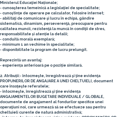
Ministerul Educaţiei Naționale;
- cunoaşterea temeinică a legislaţiei de specialitate;
- cunoştinţe de operare pe calculator, folosire internet;
- abilităţi de comunicare şi lucru în echipă, gândire
sistematică, dinamism, perseverenţă, preocupare pentru
calitatea muncii, rezistenţă la muncă în condiţii de stres,
responsabilitate și atenție la detalii;
- conduită morală exemplară;
- minimum 1 an vechime în specialitate;
- disponibilitate la program de lucru prelungit.
Reprezintă un avantaj:
- experiența anterioară pe o poziție similară.
2. Atribuții:
- întocmeşte, înregistrează şi ţine evidenţa
PROPUNERILOR DE ANGAJARE A UNEI CHELTUIELI, document
care însoţeşte referatele;
- întocmeşte, înregistrează şi ţine evidenţa
ANGAJAMENTELOR BUGETARE INDIVIDUALE / GLOBALE,
documente de angajament al fondurilor specifice unei
operaţiuni noi, care urmează să se efectueze sau pentru
cheltuieli curente de natură administrativă;