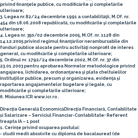
privind finanţele publice, cu modificările şi completările
ulterioare;
3. Legea nr.82/24 decembrie 1991 a contabilităţii, M.Of. nr.
454 din 18.06.2008 republicată, cu modificările şi completările
ulterioare;
4. Legea nr. 350/02 decembrie 2005, M.Of. nr. 1128 din
14.12.2005 privind regimul finanţărilor nerambursabile din
fonduri publice alocate pentru activităţi nonprofit de interes
general, cu modificările şi completările ulterioare;
5. Ordinul nr. 1792/24 decembrie 2002, M.Of. nr. 37 din
23.01.2003 pentru aprobarea Normelor metodologice privind
angajarea, lichidarea, ordonanţarea şi plata cheltuielilor
instituţiilor publice, precum şi organizarea, evidenţa şi
raportarea angajamentelor bugetare şi legale, cu
modificările şi completările ulterioare;
6. Misiunea ICR www.icr.ro .
Direcția Generală Economică
Direcția Financiară, Contabilitate
și Salarizare – Serviciul Financiar-Contabilitate
• Referent
treapta IA – 1 post
1. Cerințe privind ocuparea postului:
- studii medii absolvite cu diplomă de bacalaureat (de