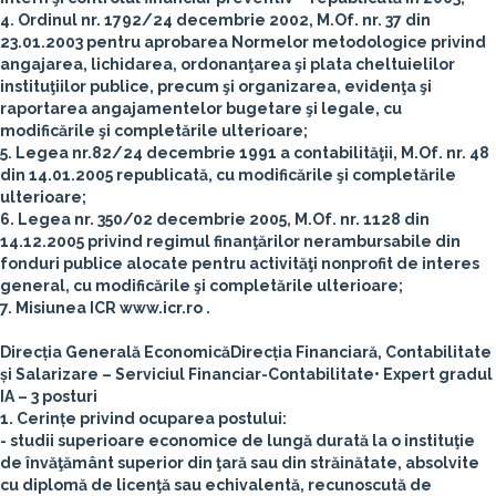
4. Ordinul nr. 1792/24 decembrie 2002, M.Of. nr. 37 din
23.01.2003 pentru aprobarea Normelor metodologice privind
angajarea, lichidarea, ordonanţarea şi plata cheltuielilor
instituţiilor publice, precum şi organizarea, evidenţa şi
raportarea angajamentelor bugetare şi legale, cu
modificările şi completările ulterioare;
5. Legea nr.82/24 decembrie 1991 a contabilităţii, M.Of. nr. 48
din 14.01.2005 republicată, cu modificările şi completările
ulterioare;
6. Legea nr. 350/02 decembrie 2005, M.Of. nr. 1128 din
14.12.2005 privind regimul finanţărilor nerambursabile din
fonduri publice alocate pentru activităţi nonprofit de interes
general, cu modificările şi completările ulterioare;
7. Misiunea ICR www.icr.ro .
Direcția Generală Economică
Direcția Financiară, Contabilitate
și Salarizare – Serviciul Financiar-Contabilitate
• Expert gradul
IA – 3 posturi
1. Cerințe privind ocuparea postului:
- studii superioare economice de lungă durată la o instituţie
de învăţământ superior din ţară sau din străinătate, absolvite
cu diplomă de licenţă sau echivalentă, recunoscută de