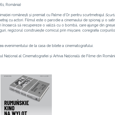
961, România)
mației românești și premiat cu Palme d’Or pentru scurtmetrajul
Scurtă
metraj cu actori. Filmul este o parodie a cinemaului de spionaj și o sati
eri încearcă să recupereze o valiză cu o bombă, care ajunge din greșe
uri, regizorul construiește comicul prin mișcare, coregrafia corpurilo
aintea evenimentului de la casa de bilete a cinematografului.
rul Național al Cinematografiei și Arhiva Națională de Filme din Români