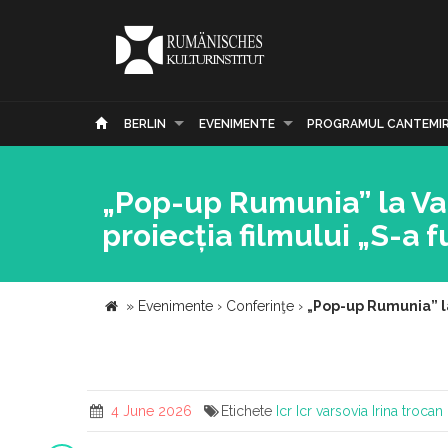
BERLIN
EVENIMENTE
PROGRAMUL CANTEMI
„Pop-up Rumunia” la Varș
proiecția filmului „S-a 
»
Evenimente
›
Conferinţe
›
„Pop-up Rumunia” la 
4 June 2026
Etichete
Icr
Icr varsovia
Irina trocan