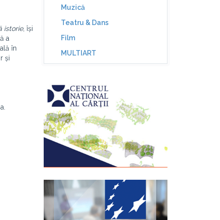
Muzică
Teatru & Dans
 istorie
, își
Film
ră a
ală în
MULTIART
r și
a.