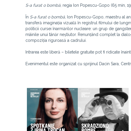
S-a furat o bombă
, regia Ion Popescu-Gopo (65 min, 1
În
S-a furat o bombă
, Ion Popescu-Gopo, maestru al ani
transferă imaginația vizuală în registrul filmului de lung
politicii cursei înarmărilor nucleare: un grup de gangst
mâinile unui tânăr neștiutor. Renunțând complet la dialog
compoziția riguroasă a cadrului.
Intrarea este liberă – biletele gratuite pot fi ridicate în
Evenimentul este organizat cu sprijinul Dacin Sara, Cent