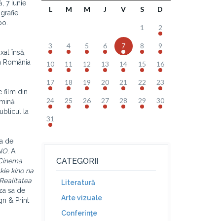
, 7 iunie
L
M
M
J
V
S
D
grafiei
po.
1
2
3
4
5
6
7
8
9
xal însă,
în România
10
11
12
13
14
15
16
17
18
19
20
21
22
23
e film din
24
25
26
27
28
29
30
umină
ublicul la
31
ea de
NO
. A
CATEGORII
Cinema
ie kino na
Realitatea
Literatură
eza sa de
Arte vizuale
gn & Print
Conferinţe