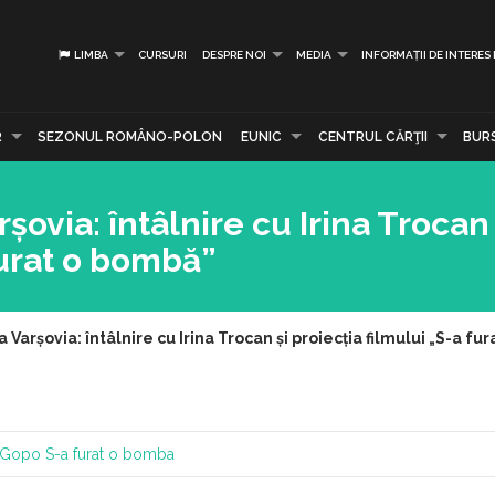
LIMBA
CURSURI
DESPRE NOI
MEDIA
INFORMAȚII DE INTERES
R
SEZONUL ROMÂNO-POLON
EUNIC
CENTRUL CĂRŢII
BUR
ovia: întâlnire cu Irina Trocan 
furat o bombă”
Varșovia: întâlnire cu Irina Trocan și proiecția filmului „S-a fu
Gopo
S-a furat o bomba