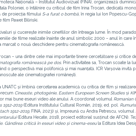
lmoteca Națională – Institutul Audiovizual (FINA), organizează duminică
ala Poloniei, o întâlnire cu criticul de film Irina Trocan, dedicată mono
 de proiecția filmului
S-a furat o bombă
, în regia lui Ion Popescu-Go
 film Paweł Biliński.
valuri și cucerește inimile cinefililor din întreaga lume. În mod parado
ile de filme realizate înainte de anul simbolic 2000 – anul în care 
p, a marcat o nouă deschidere pentru cinematografia românească.
Trocan – una dintre cele mai importante tinere cercetătoare și critice d
matografia românească pe dos
. Prin activitatea sa, Trocan scoate la l
nd o perspectivă mai polifonică și mai nuanțată. ICR Varșovia invită p
cunoscute ale cinematografiei românești.
m a UNATC și îmbină cercetarea academică cu critica de film și realizar
e precum
Cineaste
,
photogénie, Eastern European Screen Studies
și
KI
or mai bune eseuri video ale anului. A coordonat volumul
Romanian 
cs 1912-2019
(Editura Institutului Cultural Român, 2019; ed. pol.
Rumuńsk
latach 1912-2019
, FINA, 2023) și, împreună cu Andra Petrescu, volumul
entarului
(Editura Hecate, 2018, proiect editorial susținut de AFCN). T
ie. Gândirea critică în eseuri video și cinema-eseu
la Editura Idea Desi