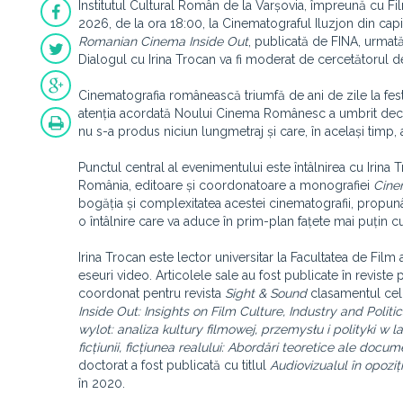
Institutul Cultural Român de la Varșovia, împreună cu Fi
2026, de la ora 18:00, la Cinematograful Iluzjon din capit
Romanian Cinema Inside Out
, publicată de FINA, urmată
Dialogul cu Irina Trocan va fi moderat de cercetătorul de
Cinematografia românească triumfă de ani de zile la festi
atenția acordată Noului Cinema Românesc a umbrit deceni
nu s-a produs niciun lungmetraj și care, în același tim
Punctul central al evenimentului este întâlnirea cu Irina 
România, editoare și coordonatoare a monografiei
Cine
bogăția și complexitatea acestei cinematografii, propunâ
o întâlnire care va aduce în prim-plan fațete mai puțin 
Irina Trocan este lector universitar la Facultatea de Fil
eseuri video. Articolele sale au fost publicate în revist
coordonat pentru revista
Sight & Sound
clasamentul cel
Inside Out: Insights on Film Culture, Industry and Politi
wylot: analiza kultury filmowej, przemysłu i polityki w 
ficțiunii, ficțiunea realului: Abordări teoretice ale docum
doctorat a fost publicată cu titlul
Audiovizualul în opoziț
în 2020.