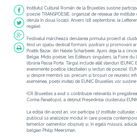
Institutul Cultural Român de la Bruxelles susține partici
poezie TRANSPOESIE, organizat de rețeaua de institute 
derula în două locații: Anvers (18 septembrie, la Letteren
regale).
Festivalul marchează derularea primului proiect al clust
fiind un spațiu dedicat formării, păstrării și promovării a
Poetik Bazar, din Halele Scharbeek. Ajuns deja la a cince
Belgia: Midis poésie, les Editeurs singuliers, la Foire d
librăria Passa Porta. Târgul include atât standuri (EUNIC
evenimente poetice (dezbateri și lecturi de poezie). EUN
și despre membrii săi, precum și broșuri ce reunesc info
asemenea, poeții invitați de EUNIC Bruxelles vor susține
ICR Bruxelles a avut o contribuție relevantă în pregătirea
Corina Panaitopol, a deținut Președinția clusterului EUN
La ediția din acest an, vor participa 17 institute cult
publicul să analizeze modul în care poezia contemporan
temerilor oamenilor obișnuiți și, în egală măsură, aducând 
belgian Philip Meersman.