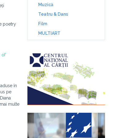
Muzică
eți
Teatru & Dans
Film
ve poetry
MULTIART
 of
raduse în
pus pe
 Diana
t mai multe