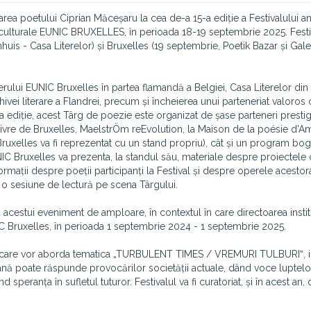
parea poetului Ciprian Măceșaru la cea de-a 15-a ediție a Festivalului a
culturale EUNIC BRUXELLES, în perioada 18-19 septembrie 2025. Festi
huis - Casa Literelor) și Bruxelles (19 septembrie, Poetik Bazar și Galer
erului EUNIC Bruxelles în partea flamandă a Belgiei, Casa Literelor din
rhivei literare a Flandrei, precum și încheierea unui parteneriat valoros
a ediție, acest Târg de poezie este organizat de șase parteneri prestig
u livre de Bruxelles, MaelstrÖm reEvolution, la Maison de la poésie d'A
 Bruxelles va fi reprezentat cu un stand propriu), cât și un program bo
IC Bruxelles va prezenta, la standul său, materiale despre proiectele 
rmații despre poeții participanți la Festival și despre operele acestor
 o sesiune de lectură pe scena Târgului.
 acestui eveniment de amploare, în contextul în care directoarea institu
IC Bruxelles, în perioada 1 septembrie 2024 - 1 septembrie 2025.
urale, care vor aborda tematica „TURBULENT TIMES / VREMURI TULBURIˮ, i
ă poate răspunde provocărilor societății actuale, dând voce luptelor
speranța în sufletul tuturor. Festivalul va fi curatoriat, și în acest an,