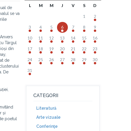
L
M
M
J
V
S
D
nual de
valul se va
1
2
iile
3
4
5
6
7
8
9
 Anvers
10
11
12
13
14
15
16
 cu Târgul
ioși din
17
18
19
20
21
22
23
may,
24
25
26
27
28
29
30
gat de
clusterului
31
a. De
ției,
CATEGORII
nvitând
Literatură
 și
Arte vizuale
 de poetul
Conferinţe