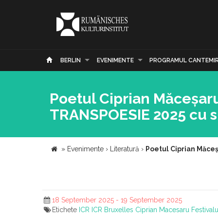
BERLIN
EVENIMENTE
PROGRAMUL CANTEMI
Poetul Ciprian Măceșaru,
TRANSPOESIE 2025 cu sp
»
Evenimente
›
Literatură
›
Poetul Ciprian Măceș
18 September 2025 - 19 September 2025
Etichete
ICR
ICR Bruxelles
Ciprian Macesaru
Festival