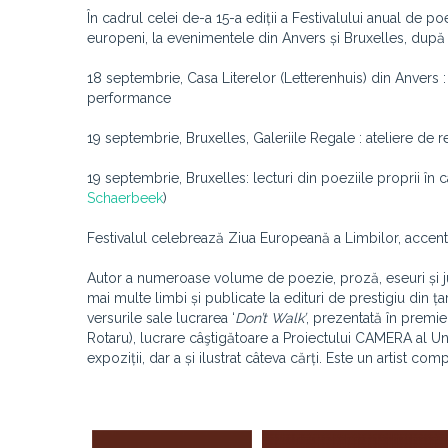
În cadrul celei de-a 15-a ediții a Festivalului anual de 
europeni, la evenimentele din Anvers și Bruxelles, dup
18 septembrie, Casa Literelor (Letterenhuis) din Anvers :
performance
19 septembrie, Bruxelles, Galeriile Regale : ateliere de 
19 septembrie, Bruxelles: lecturi din poeziile proprii în 
Schaerbeek
)
Festivalul celebrează Ziua Europeană a Limbilor, accentu
Autor a numeroase volume de poezie, proză, eseuri și jur
mai multe limbi și publicate la edituri de prestigiu din
versurile sale lucrarea ‘
Don’t Walk’
, prezentată în premie
Rotaru), lucrare câştigătoare a Proiectului CAMERA al Uni
expoziții, dar a și ilustrat câteva cărți. Este un artist c