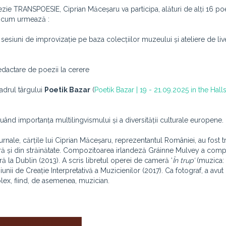
poezie TRANSPOESIE, Ciprian Măceșaru va participa, alături de alți 16 po
ă cum urmează :
 sesiuni de improvizație pe baza colecțiilor muzeului și ateliere de li
redactare de poezii la cerere
cadrul târgului
Poetik Bazar
(
Poetik Bazar | 19 - 21.09.2025 in the Halls
ând importanța multilingvismului și a diversității culturale europene.
nale, cărțile lui Ciprian Măceșaru, reprezentantul României, au fost t
 țară și din străinătate. Compozitoarea irlandeză Gráinne Mulvey a com
ră la Dublin (2013). A scris libretul operei de cameră ‘
În trup’
(muzica:
unii de Creație Interpretativă a Muzicienilor (2017). Ca fotograf, a avu
omplex, fiind, de asemenea, muzician.