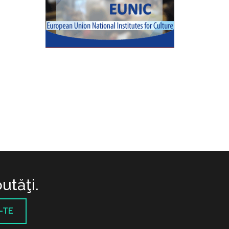
utăţi.
-TE