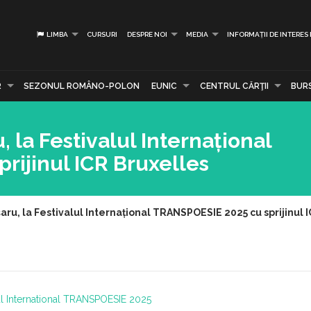
LIMBA
CURSURI
DESPRE NOI
MEDIA
INFORMAȚII DE INTERES
R
SEZONUL ROMÂNO-POLON
EUNIC
CENTRUL CĂRŢII
BUR
 la Festivalul Internațional
rijinul ICR Bruxelles
aru, la Festivalul Internațional TRANSPOESIE 2025 cu sprijinul 
ul International TRANSPOESIE 2025