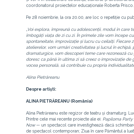
coordonatorul proiectelor educaționale Roberta Prisco.
Pe 28 noiembrie, la ora 20.00, are loc o repetiție cu pub
„Voi explora, împreună cu adolescenții, modul în care t
îmbogăți viața de zi cu zi. În primele zile vom începe cu
spontaneitate, improvizație și lucru cu ceilalți. Fiecare
atelierelor, vom urmări creativitatea și lucrul în echipă, 
dramaturgice, vom descoperi teme care rezonează cu grup
doresc ca până în ultima zi să creez o improvizație de g
vocea personală, să contribuie cu propria individualitate
Alina Pietrăreanu
Despre artiști:
ALINA PIETRĂREANU (România)
Alina Pietrăreanu este regizor de teatru și dramaturg. Lu
Printre cele mai recente proiecte ale ei:
Papiloma Party
Now
— un spectacol care investighează dacă schimbarea 
de spectacol contemporan; Ziua în care Pământul a luat 