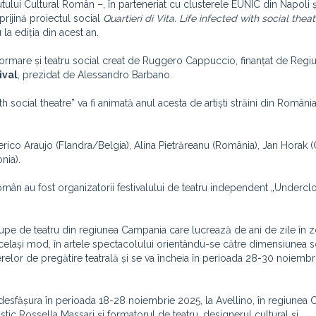
ului Cultural Român –, în parteneriat cu clusterele EUNIC din Napoli 
prijină proiectul social
Quartieri di Vita. Life infected with social theat
la ediția din acest an.
formare și teatru social creat de Ruggero Cappuccio, finanțat de Regi
ival
, prezidat de Alessandro Barbano.
th social theatre” va fi animată anul acesta de artiști străini din România
Frederico Araujo (Flandra/Belgia), Alina Pietrăreanu (România), Jan Horak (
nia).
 român au fost organizatorii festivalului de teatru independent „Undercl
 trupe de teatru din regiunea Campania care lucrează de ani de zile în 
n același mod, în artele spectacolului orientându-se către dimensiunea s
relor de pregătire teatrală și se va încheia în perioada 28-30 noiembr
r desfășura în perioada 18-28 noiembrie 2025, la Avellino, în regiunea
rtistic Rossella Massari și formatorul de teatru, designerul cultural și