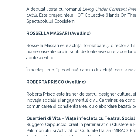
A debutat literar cu romanul
Living Under Constant Pre
Orbis
. Este președintele HOT Collective (Hands On Theatre
Spectacolului Ecosistem.
ROSSELLA MASSARI (Avellino)
Rossella Massari este actriță, formatoare și director artis
numeroase ateliere în școli de toate nivelurile, acordând 
adolescenților.
În același timp, își continuă cariera de actriță, care vari
ROBERTA PRISCO (Avellino)
Roberta Prisco este trainer de teatru, designer cultural 
inovația socială și angajamentul civil. Ca trainer, ea con
comunicarea și conștientizarea, cu o abordare bazată pe i
Quartieri di Vita – Viața infectată cu Teatrul Social
Ruggero Cappuccio, creat în parteneriat cu Clusterele E
Patrimoniului și Activităților Culturale ITalian (MIBAC). Pr