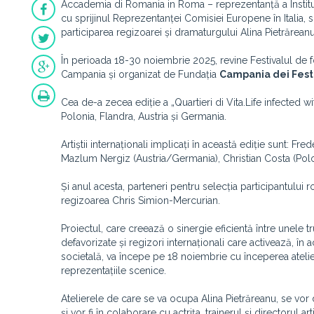
Accademia di Romania in Roma – reprezentanță a Institut
cu sprijinul Reprezentanței Comisiei Europene în Italia, s
participarea regizoarei și dramaturgului Alina Pietrăreanu 
În perioada 18-30 noiembrie 2025, revine Festivalul de 
Campania și organizat de Fundația
Campania dei Fest
Cea de-a zecea ediție a „Quartieri di Vita.Life infected wi
Polonia, Flandra, Austria și Germania.
Artiștii internaționali implicați în această ediție sunt: ​​
Mazlum Nergiz (Austria/Germania), Christian Costa (Polo
Și anul acesta, parteneri pentru selecția participantului
regizoarea Chris Simion-Mercurian.
Proiectul, care creează o sinergie eficientă între unele
defavorizate și regizori internaționali care activează, î
societală, va începe pe 18 noiembrie cu începerea atelie
reprezentațiile scenice.
Atelierele de care se va ocupa Alina Pietrăreanu, se vo
și vor fi în colaborare cu actrița, trainerul și directorul a