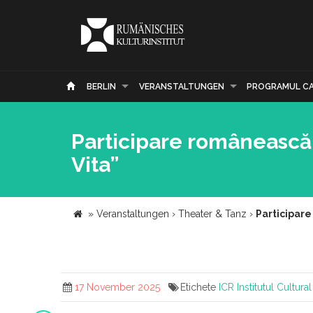
BERLIN
VERANSTALTUNGEN
PROGRAMUL C
Participare românească l
Vita”
»
Veranstaltungen
›
Theater & Tanz
›
Participare
17 November 2025
Etichete
ICR
Institutul Cultur