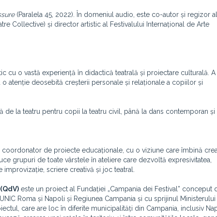
ssure
(Paralela 45, 2022). În domeniul audio, este co-autor și regizor al
 Collective) și director artistic al Festivalului Internațional de Arte
tic cu o vastă experiență în didactică teatrală și proiectare culturală. 
o atenție deosebită creșterii personale și relaționale a copiilor și
ază de la teatru pentru copii la teatru civil, până la dans contemporan și
și coordonator de proiecte educaționale, cu o viziune care îmbină creat
duce grupuri de toate vârstele în ateliere care dezvoltă expresivitatea,
mprovizație, scriere creativă și joc teatral.
 (QdV)
este un proiect al Fundației „Campania dei Festival” conceput 
UNIC Roma și Napoli și Regiunea Campania și cu sprijinul Ministerului
oiectul, care are loc în diferite municipalități din Campania, inclusiv Nap