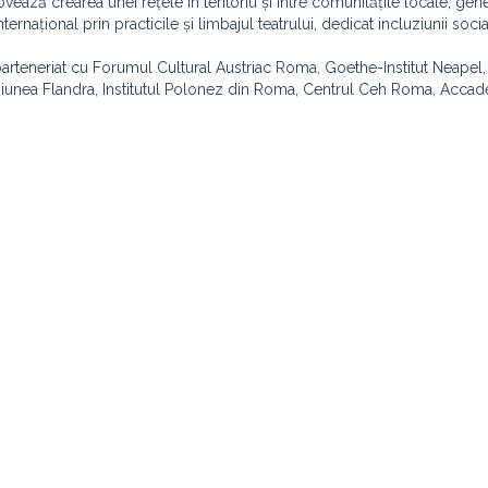
ovează crearea unei rețele în teritoriu și între comunitățile locale, ge
ernațional prin practicile și limbajul teatrului, dedicat incluziunii socia
 parteneriat cu Forumul Cultural Austriac Roma, Goethe-Institut Neapel,
iunea Flandra, Institutul Polonez din Roma, Centrul Ceh Roma, Accad