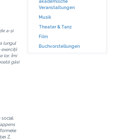
akademische
Veranstaltungen
Musik
Theater & Tanz
de a-și
Film
-a lungul
Buchvorstellungen
exerciții
 lor. Îmi
poată găsi
 social.
Happens
i formele
iei Z.