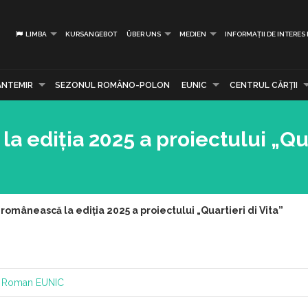
LIMBA
KURSANGEBOT
ÜBER UNS
MEDIEN
INFORMAȚII DE INTERES
ANTEMIR
SEZONUL ROMÂNO-POLON
EUNIC
CENTRUL CĂRŢII
a ediția 2025 a proiectului „Qua
 românească la ediția 2025 a proiectului „Quartieri di Vita”
al Roman
EUNIC