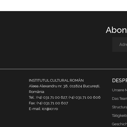
Abone
DESP
INSTITUTUL CULTURAL ROMÂN
Aleea Alexandru nr. 38, 011824 București,
Unsere M
România
Tel.: (+4) 031 71 00 627, (+4) 031 71 00 606
Das Tea
Fax: (+4) 031 71 00 607
Structur
E-mail: icr@icr.ro
Tätigkeit
Geschich