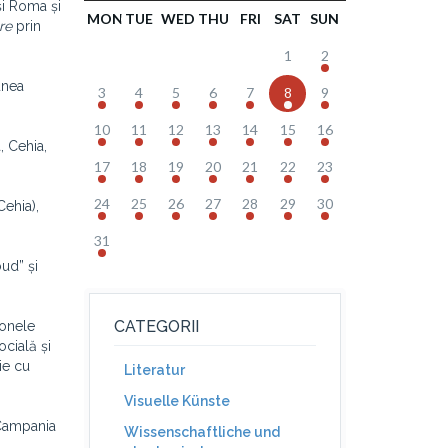
și Roma și
MON
TUE
WED
THU
FRI
SAT
SUN
re
prin
1
2
unea
3
4
5
6
7
8
9
10
11
12
13
14
15
16
, Cehia,
17
18
19
20
21
22
23
24
25
26
27
28
29
30
Cehia),
31
oud” și
CATEGORII
zonele
ocială și
ie cu
Literatur
Visuelle Künste
 Campania
Wissenschaftliche und