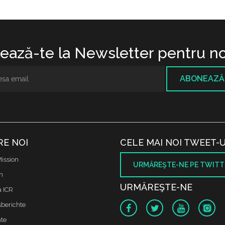
ază-te la Newsletter pentru no
ABONEAZĂ
RE NOI
CELE MAI NOI TWEET-U
ission
URMĂREŞTE-NE PE TWITT
m
URMĂREŞTE-NE
a ICR
sberichte
te