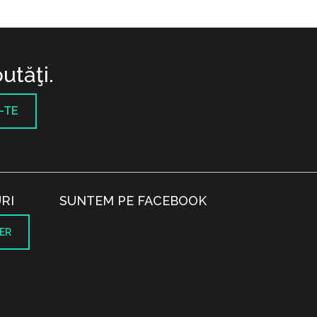
utăţi.
-TE
RI
SUNTEM PE FACEBOOK
ER