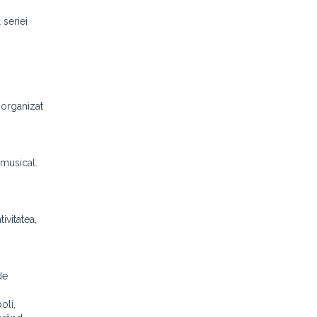
 seriei
A organizat
 musical.
ivitatea,
de
oli,