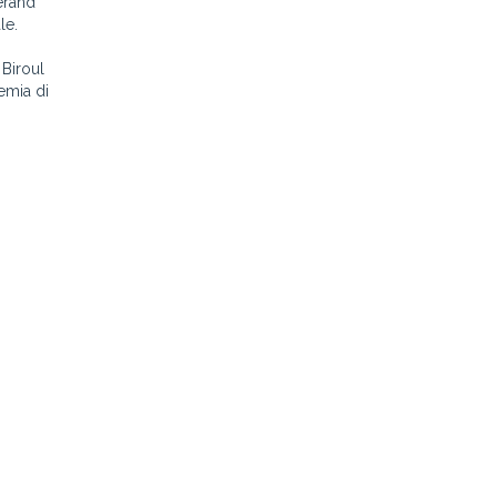
nerând
le.
 Biroul
emia di