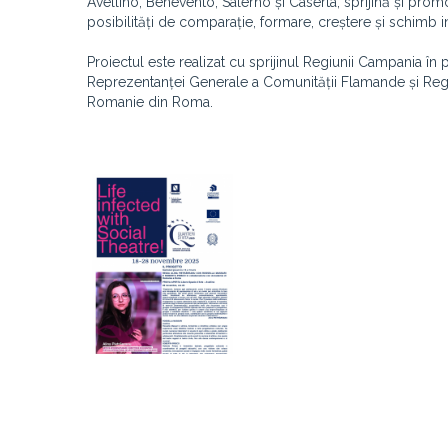
Avellino, Benevento, Salerno și Caserta, sprijină și prom
posibilități de comparație, formare, creștere și schimb int
Proiectul este realizat cu sprijinul Regiunii Campania în
Reprezentanței Generale a Comunității Flamande și Reg
Romanie din Roma.