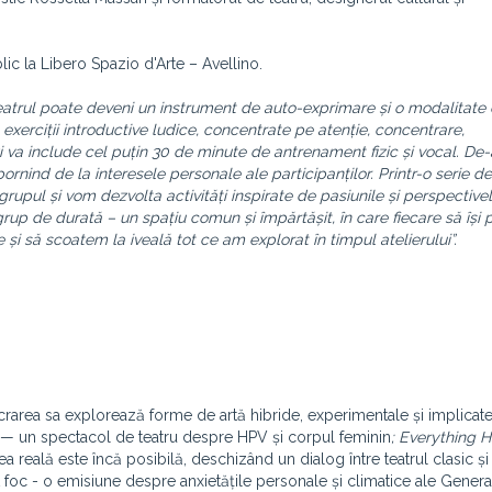
lic la Libero Spazio d'Arte – Avellino.
eatrul poate deveni un instrument de auto-exprimare și o modalitate 
 exerciții introductive ludice, concentrate pe atenție, concentrare,
 zi va include cel puțin 30 de minute de antrenament fizic și vocal. De
pornind de la interesele personale ale participanților. Printr-o serie de 
ul și vom dezvolta activități inspirate de pasiunile și perspectivele
rup de durată – un spațiu comun și împărtășit, în care fiecare să își 
 și să scoatem la iveală tot ce am explorat în timpul atelierului”.
crarea sa explorează forme de artă hibride, experimentale și implicate
— un spectacol de teatru despre HPV și corpul feminin
; Everything 
reală este încă posibilă, deschizând un dialog între teatrul clasic ș
foc - o emisiune despre anxietățile personale și climatice ale Generaț