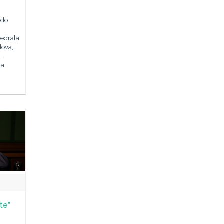
ndo
tedrala
dova,
.
 a
te”