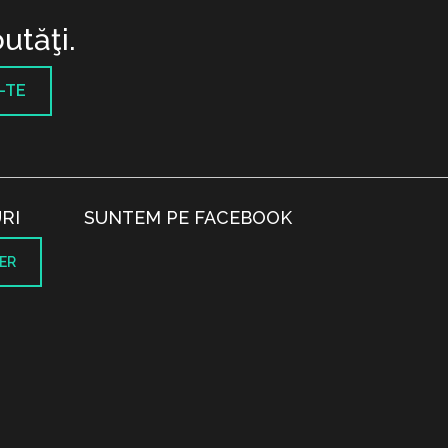
utăţi.
-TE
RI
SUNTEM PE FACEBOOK
ER