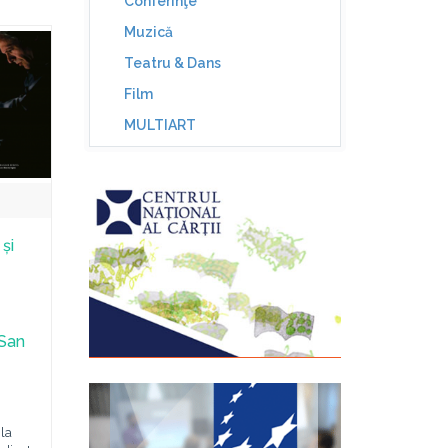
Conferinţe
Muzică
Teatru & Dans
Film
MULTIART
și
 San
la