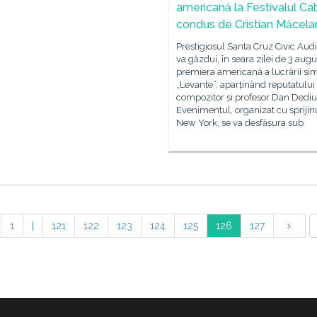
americană la Festivalul Cabr
condus de Cristian Măcela
Prestigiosul Santa Cruz Civic Aud
va găzdui, în seara zilei de 3 augu
premiera americană a lucrării si
„Levante”, aparținând reputatului
compozitor și profesor Dan Dediu
Evenimentul, organizat cu sprijin
New York, se va desfășura sub
1
|
121
122
123
124
125
126
127