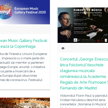
ean Music Gallery Festival
tează la Copenhaga
ra de Tineret a Uniunii Europene
, împreună cu o mare parte din
Concertul „George Enescu 
i actualii săi membri și parteneri
lirica folclorică”deschide
reaga Europă, anunță o inițiativă
stagiunea muzicală
ca parte a încercării de a
a Europa după izbucnirea
românească la Academia
ei de coronavirus. Festivalul
Regală de Arte Frumoase
Fernando din Madrid
Violonistul Florin Paul și pianistul
Cristian Niculescu deschid seria
concertelor „România în Muzică”, 