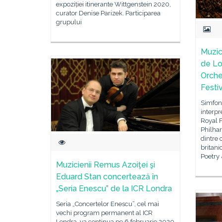
expoziției itinerante Wittgenstein 2020,
curator Denise Parizek. Participarea
grupului
Muzic
de Lo
Orche
Festiv
Simfoni
interpr
Royal F
Philha
dintre 
britani
Poetry 
Muzicienii Remus Azoiţei şi
Eduard Stan concertează în
„Seria Enescu” de la ICR Londra
Seria „Concertelor Enescu”, cel mai
vechi program permanent al ICR
Londra, va continua pe 6 februarie 2020