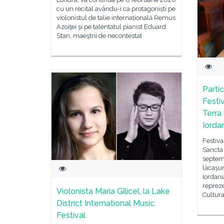
cu un recital avându-i ca protagoniști pe
violonistul de talie internațională Remus
Azoiţei şi pe talentatul pianist Eduard
Stan, maeştrii de necontestat
Parti
Festi
Terra 
Iordan
Festiva
Sancta 
septem
lăcaşur
Iordani
repreze
Violonista Maria Gîlicel, la Lake
Cultura
District International Music
Festival