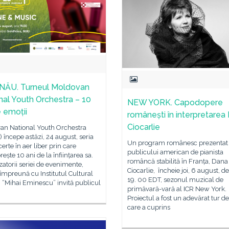
NĂU. Turneul Moldovan
nal Youth Orchestra – 10
NEW YORK. Capodopere
e emoții
românești în interpretarea
Ciocarlie
an National Youth Orchestra
începe astăzi, 24 august, seria
Un program românesc prezentat
erte în aer liber prin care
publicului american de pianista
rește 10 ani de la înființarea sa.
româncă stabilită în Franța, Dana
atorii seriei de evenimente,
Ciocarlie, încheie joi, 6 august, de
mpreună cu Institutul Cultural
19. 00 EDT, sezonul muzical de
“Mihai Eminescu” invită publicul
primăvară-vară al ICR New York.
Proiectul a fost un adevărat tur de
care a cuprins