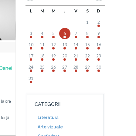
L
M
M
J
V
S
D
1
2
3
4
5
6
7
8
9
10
11
12
13
14
15
16
17
18
19
20
21
22
23
24
25
26
27
28
29
30
 Danei
31
 la ora
CATEGORII
Literatură
 forță
Arte vizuale