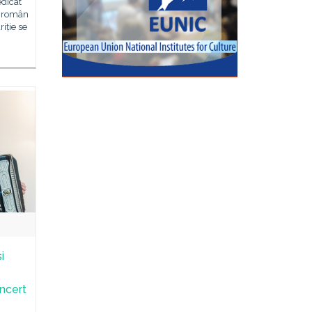
edicat
r român
iție se
i
oncert