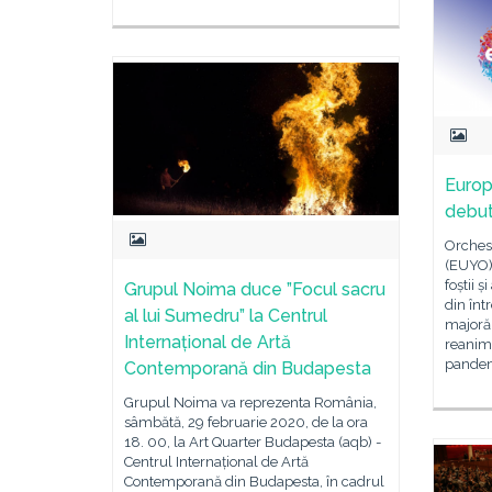
Europ
debu
Orchest
(EUYO)
foștii ș
Grupul Noima duce ”Focul sacru
din înt
al lui Sumedru” la Centrul
majoră 
Internațional de Artă
reanim
pandemi
Contemporană din Budapesta
Grupul Noima va reprezenta România,
sâmbătă, 29 februarie 2020, de la ora
18. 00, la Art Quarter Budapesta (aqb) -
Centrul Internațional de Artă
Contemporană din Budapesta, în cadrul