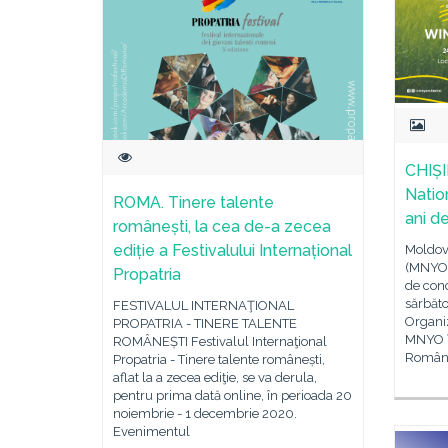
CHIȘI
Natio
ROMA. Tinere talente
ani d
românești, la cea de-a zecea
ediție a Festivalului Internațional
Moldov
(MNYO) 
Propatria
de conc
sărbăto
FESTIVALUL INTERNAŢIONAL
Organiz
PROPATRIA - TINERE TALENTE
MNYO î
ROMÂNEȘTI Festivalul Internaţional
Român 
Propatria - Tinere talente românești,
aflat la a zecea ediţie, se va derula,
pentru prima dată online, în perioada 20
noiembrie - 1 decembrie 2020.
Evenimentul