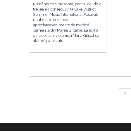
România este prezentă, pentru cel de-al
treilea an consecutiv, la Lake District
Summer Music International Festival,
unul dintre cele mai
apreciateevenimente de muzică
camerală din Marea Britanie. La ediția
din acest an, violonista Maria Gîlicel se
alătură pianistului