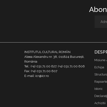
Abone
DESP
INSTITUTUL CULTURAL ROMÂN
Aleea Alexandru nr. 38, 011824 București,
Misiune 
România
Tel.: (+4) 031 71 00 627, (+4) 031 71 00 606
Echipa
Fax: (+4) 031 71 00 607
Structur
E-mail: icr@icr.ro
Rapoarte 
Istoric
Declaraţi
Achizitii