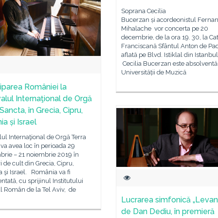
Soprana Cecilia
Bucerzan și acordeonistul Ferna
Mihalache vor concerta pe 20
decembrie, de la ora 19. 30, la Ca
Franciscană Sfântul Anton de Pa
aflată pe Blvd. Istiklal din Istanbul
Cecilia Bucerzan este absolventă
Universității de Muzică
ciparea României la
valul Internaţional de Orgă
Sancta, în Grecia, Cipru,
ia și Israel
lul Internaţional de Orgă Terra
va avea loc în perioada 29
brie – 21 noiembrie 2019 în
i de cult din Grecia, Cipru,
a şi Israel. România va fi
ntată, cu sprijinul Institutului
l Român de la Tel Aviv, de
Lucrarea simfonică „Levan
de Dan Dediu, în premieră