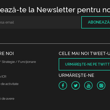
ază-te la Newsletter pentru no
ABONEAZĂ
RE NOI
CELE MAI NOI TWEET-U
/ Strategie / Funcţionare
URMĂREŞTE-NE PE TWITT
URMĂREŞTE-NE
a ICR
de activitate
i de avere