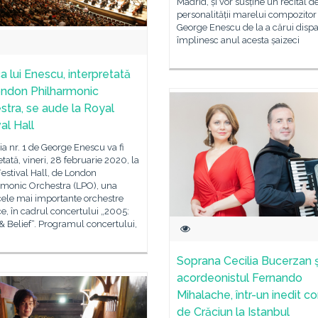
Madrid, și vor susține un recital d
personalității marelui compozito
George Enescu de la a cărui dispar
împlinesc anul acesta șaizeci
a lui Enescu, interpretată
ndon Philharmonic
stra, se aude la Royal
al Hall
a nr. 1 de George Enescu va fi
etată, vineri, 28 februarie 2020, la
estival Hall, de London
rmonic Orchestra (LPO), una
cele mai importante orchestre
ce, în cadrul concertului „2005:
& Belief“. Programul concertului,
Soprana Cecilia Bucerzan ș
acordeonistul Fernando
Mihalache, într-un inedit c
de Crăciun la Istanbul