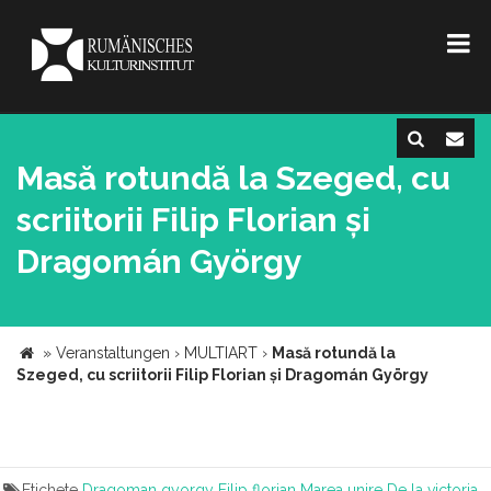
Masă rotundă la Szeged, cu
scriitorii Filip Florian și
Dragomán György
»
Veranstaltungen
›
MULTIART
›
Masă rotundă la
Szeged, cu scriitorii Filip Florian și Dragomán György
Etichete
Dragoman gyorgy
Filip florian
Marea unire
De la victoria