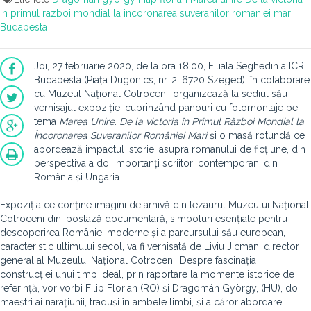
in primul razboi mondial la incoronarea suveranilor romaniei mari
Budapesta
Joi, 27 februarie 2020, de la ora 18.00, Filiala Seghedin a ICR
Budapesta (Piața Dugonics, nr. 2, 6720 Szeged), în colaborare
cu Muzeul Național Cotroceni, organizează la sediul său
vernisajul expoziției cuprinzând panouri cu fotomontaje pe
tema
Marea Unire. De la victoria în Primul Război Mondial la
Încoronarea Suveranilor României Mari
și o masă rotundă ce
abordează impactul istoriei asupra romanului de ficțiune, din
perspectiva a doi importanți scriitori contemporani din
România și Ungaria.
Expoziția ce conține imagini de arhivă din tezaurul Muzeului Național
Cotroceni din ipostază documentară, simboluri esențiale pentru
descoperirea României moderne și a parcursului său european,
caracteristic ultimului secol, va fi vernisată de Liviu Jicman, director
general al Muzeului Național Cotroceni. Despre fascinația
construcției unui timp ideal, prin raportare la momente istorice de
referință, vor vorbi Filip Florian (RO) și Dragomán György, (HU), doi
maeștri ai narațiunii, traduși în ambele limbi, și a căror abordare