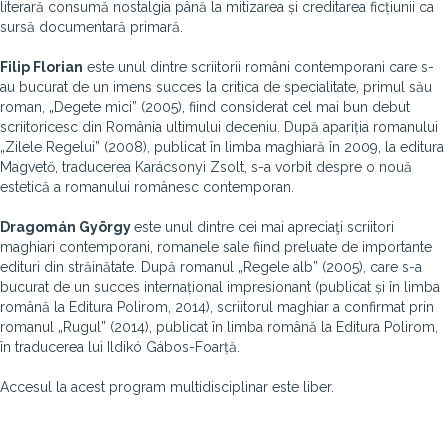
literară consumă nostalgia până la mitizarea și creditarea ficțiunii ca
sursă documentară primară.
Filip Florian
este unul dintre scriitorii români contemporani care s-
au bucurat de un imens succes la critica de specialitate, primul său
roman, „Degete mici” (2005), fiind considerat cel mai bun debut
scriitoricesc din România ultimului deceniu. După apariția romanului
„Zilele Regelui” (2008), publicat în limba maghiară în 2009, la editura
Magvető, traducerea Karácsonyi Zsolt, s-a vorbit despre o nouă
estetică a romanului românesc contemporan.
Dragomán György
este unul dintre cei mai apreciaţi scriitori
maghiari contemporani, romanele sale fiind preluate de importante
edituri din străinătate. După romanul „Regele alb” (2005), care s-a
bucurat de un succes internațional impresionant (publicat și în limba
română la Editura Polirom, 2014), scriitorul maghiar a confirmat prin
romanul „Rugul” (2014), publicat în limba română la Editura Polirom,
în traducerea lui Ildikó Gábos-Foarță.
Accesul la acest program multidisciplinar este liber.