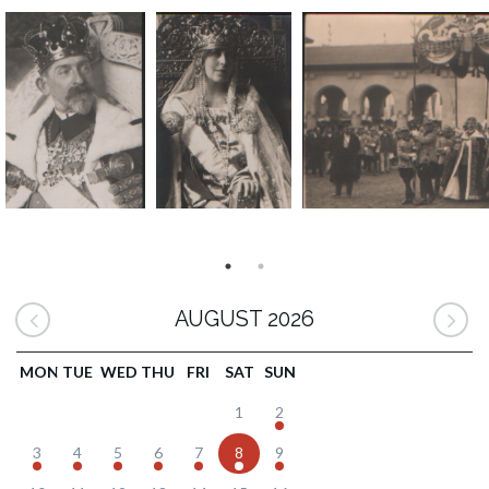
AUGUST 2026
MON
TUE
WED
THU
FRI
SAT
SUN
1
2
3
4
5
6
7
8
9