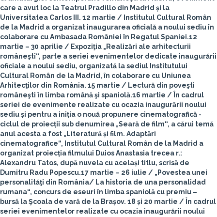
care a avut loc la Teatrul Pradillo din Madrid și la
Universitatea Carlos III.
12 martie
/ Institutul Cultural Român
de la Madrid a organizat inaugurarea oficială a noului sediu în
colaborare cu Ambasada României în Regatul Spaniei.
12
martie – 30 aprilie
/ Expoziţia „Realizări ale arhitecturii
româneşti“, parte a seriei evenimentelor dedicate inaugurării
oficiale a noului sediu, organizată la sediul Institutului
Cultural Român de la Madrid, în colaborare cu Uniunea
Arhitecţilor din România.
15 martie
/ Lectură din poveşti
româneşti în limba română şi spaniolă.
16 martie
/ În cadrul
seriei de evenimente realizate cu ocazia inaugurării noului
sediu și pentru a iniția o nouă propunere cinematografică -
ciclul de proiecții sub denumirea „Seară de film“, a cărui temă
anul acesta a fost „Literatură și film. Adaptări
cinematografice“, Institutul Cultural Român de la Madrid a
organizat proiecția filmului Duios Anastasia trecea r.:
Alexandru Tatos, după nuvela cu același titlu, scrisă de
Dumitru Radu Popescu.
17 martie – 26 iulie
/ „Povestea unei
personalităţi din România/ La historia de una personalidad
rumana“, concurs de eseuri în limba spaniolă cu premiu –
bursă la Şcoala de vară de la Braşov.
18 și 20 martie
/ În cadrul
seriei evenimentelor realizate cu ocazia inaugurării noului