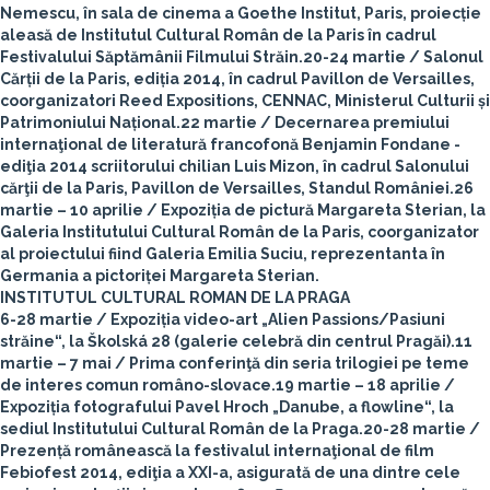
Nemescu, în sala de cinema a Goethe Institut, Paris, proiecție
aleasă de Institutul Cultural Român de la Paris în cadrul
Festivalului Săptămânii Filmului Străin.
20-24 martie
/ Salonul
Cărții de la Paris, ediția 2014, în cadrul Pavillon de Versailles,
coorganizatori Reed Expositions, CENNAC, Ministerul Culturii și
Patrimoniului Național.
22 martie
/ Decernarea premiului
internaţional de literatură francofonă Benjamin Fondane -
ediţia 2014 scriitorului chilian Luis Mizon, în cadrul Salonului
cărţii de la Paris, Pavillon de Versailles, Standul României.
26
martie – 10 aprilie
/ Expoziția de pictură Margareta Sterian, la
Galeria Institutului Cultural Român de la Paris, coorganizator
al proiectului fiind Galeria Emilia Suciu, reprezentanta în
Germania a pictoriței Margareta Sterian.
INSTITUTUL CULTURAL ROMAN DE LA PRAGA
6-28 martie
/ Expoziția video-art „Alien Passions/Pasiuni
străine“, la Školská 28 (galerie celebră din centrul Pragăi).
11
martie – 7 mai
/ Prima conferinţă din seria trilogiei pe teme
de interes comun româno-slovace.
19 martie – 18 aprilie
/
Expoziția fotografului Pavel Hroch „Danube, a flowline“, la
sediul Institutului Cultural Român de la Praga.
20-28 martie
/
Prezență românească la festivalul internaţional de film
Febiofest 2014, ediţia a XXI-a, asigurată de una dintre cele