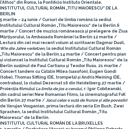
l’Athos“ din Roma, la Pontificio Instituto Orientale.
INSTITUTUL CULTURAL ROMÂN „TITU MAIORESCU“ DE LA
BERLIN
5 martie – 24 iunie
/ Cursuri de limbă română la sediul
Institutului Cultural Român „Titu Maiorescu“ de la Berlin.
6
martie
/ Concert de muzică românească şi prelegere de Ziua
Mărțișorului, la Ambasada României la Berlin.
12 martie
/
Lectură din cel mai recent volum al scriitoarei Dagmar Dusil,
Wie die Jahre verletzen
, la sediul Institutului Cultural Român
„Titu Maiorescu“ de la Berlin.
14 martie
/ Concert pentru pian
și violoncel la Institutul Cultural Român „Titu Maiorescu“ de la
Berlin susținut de Paul Cartianu şi Teodor Rusu.
21 martie
/
Concert tandem cu Cătălin Milea (saxofon), Eugen Gondi
(tobe), Thomas Siffling (DE, trompetă) și Andris Meining (DE,
contrabas), la clubul Dezernat 16 din Heidelberg.
27 martie
/
Proiecția filmului
La limita de jos a cerului
, r: Igor Cobileanski,
din cadrul seriei New Romanian Films, la cinematograful FsK
din Berlin.
27 martie
/
Jocul celor o sută de frunze și alte povestiri
de Varujan Vosganian, prima lectură din seria Ein Buch, Zwei
Sprachen, la sediul Institutului Cultural Român „Titu
Maiorescu“ de la Berlin.
INSTITUTUL CULTURAL ROMÂN DE LA BRUXELLES