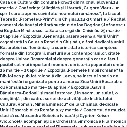
Casa de Cultură din comuna Horăști din raionul Ialoveni.
24
martie
/ Conferința Științifică și Literară „Grigore Vieru - un
spirit care a aprins cuvintele neamului românesc“, la Liceul
Teoretic „Prometeu-Prim“ din Chișinău.
24-25 martie
/ Recital
cameral de flaut și chitară susținut de Ion Bogdan Ștefanescu
și Bogdan Mihăilescu, la Sala cu orgă din Chișinău.
25 martie –
25 aprilie
/ Expoziția „Generația basarabeană a Marii Uniri“,
organizată la Galeria Rond din Chișinău, a fost dedicată unirii
Basarabiei cu România și a cuprins date istorice complexe
formate din fotografii, mărturii ale contemporanilor, citate
despre Unirea Basarabiei și despre generația care a făcut
posibil cel mai important moment din istoria poporului român.
26 martie – 25 aprilie
/ Expoziția „Poemele limbii române“ la
Biblioteca publică raională din Leova, se înscrie în seria de
manifestări organizate pentru a marca Ziua Unirii Basarabiei
cu România.
26 martie–26 aprilie
/ Expoziția „Gavriil
Bănulescu-Bodoni“ și manifestarea „Un neam, un suflet, o
conștiință“, din cadrul seriei de activități ale Institutului
Cultural Român „Mihai Eminescu“ de la Chișinău, dedicate
Unirii Basarabiei cu România.
27 martie
/ Concertul de muzică
clasică cu Alexandra Bobeico (vioară) şi Cyprien Keiser
(violoncel), acompaniaţi de Orchestra Simfonică a Filarmonicii