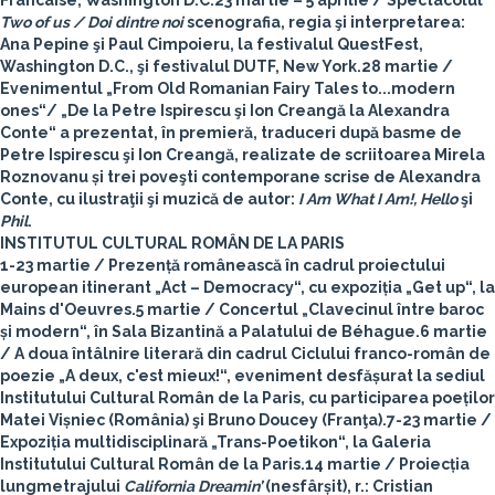
Francaise, Washington D.C.
23 martie – 5 aprilie
/ Spectacolul
Two of us / Doi dintre noi
scenografia, regia şi interpretarea:
Ana Pepine şi Paul Cimpoieru, la festivalul QuestFest,
Washington D.C., şi festivalul DUTF, New York.
28 martie
/
Evenimentul „From Old Romanian Fairy Tales to...modern
ones“/ „De la Petre Ispirescu şi Ion Creangă la Alexandra
Conte“ a prezentat, în premieră, traduceri după basme de
Petre Ispirescu şi Ion Creangă, realizate de scriitoarea Mirela
Roznovanu și trei poveşti contemporane scrise de Alexandra
Conte, cu ilustraţii şi muzică de autor:
I Am What I Am!, Hello
şi
Phil
.
INSTITUTUL CULTURAL ROMÂN DE LA PARIS
1-23 martie
/ Prezență românească în cadrul proiectului
european itinerant „Act – Democracy“, cu expoziția „Get up“, la
Mains d'Oeuvres.
5 martie
/ Concertul „Clavecinul între baroc
și modern“, în Sala Bizantină a Palatului de Béhague.
6 martie
/ A doua întâlnire literară din cadrul Ciclului franco-român de
poezie „A deux, c'est mieux!“, eveniment desfășurat la sediul
Institutului Cultural Român de la Paris, cu participarea poeților
Matei Vișniec (România) şi Bruno Doucey (Franţa).
7-23 martie
/
Expoziția multidisciplinară „Trans-Poetikon“, la Galeria
Institutului Cultural Român de la Paris.
14 martie
/ Proiecția
lungmetrajului
California Dreamin’
(nesfârșit), r.: Cristian