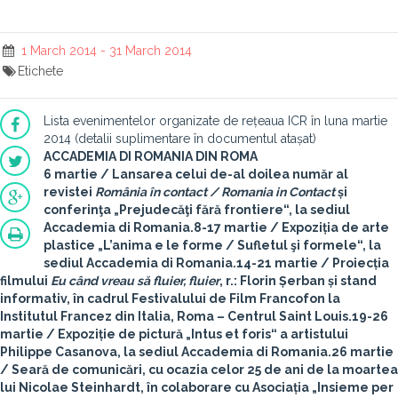
1 March 2014 - 31 March 2014
Etichete
Lista evenimentelor organizate de rețeaua ICR în luna martie
2014 (detalii suplimentare în documentul atașat)
ACCADEMIA DI ROMANIA DIN ROMA
6 martie
/ Lansarea celui de-al doilea număr al
revistei
România în contact / Romania in Contact
și
conferinţa „Prejudecăţi fără frontiere“, la sediul
Accademia di Romania.
8-17 martie
/ Expoziția de arte
plastice „L’anima e le forme / Sufletul şi formele“, la
sediul Accademia di Romania.
14-21 martie
/ Proiecția
filmului
Eu când vreau să fluier, fluier
, r.: Florin Șerban și stand
informativ, în cadrul Festivalului de Film Francofon la
Institutul Francez din Italia, Roma – Centrul Saint Louis.
19-26
martie
/ Expoziție de pictură „Intus et foris“ a artistului
Philippe Casanova, la sediul Accademia di Romania.
26 martie
/ Seară de comunicări, cu ocazia celor 25 de ani de la moartea
lui Nicolae Steinhardt, în colaborare cu Asociația „Insieme per