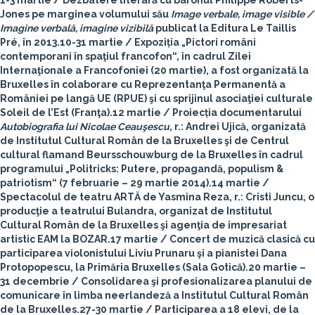
1-3 martie
/ Dezbatere literară cu baronul Philippe Roberts-
Jones pe marginea volumului său
Image verbale, image visible /
Imagine verbală, imagine vizibilă
publicat la Editura Le Taillis
Pré, în 2013.
10-31 martie
/ Expoziția „Pictori români
contemporani în spaţiul francofon“, în cadrul Zilei
Internaţionale a Francofoniei (20 martie), a fost organizată la
Bruxelles în colaborare cu Reprezentanţa Permanentă a
României pe langă UE (RPUE) şi cu sprijinul asociaţiei culturale
Soleil de l’Est (Franţa).
12 martie
/ Proiecția documentarului
Autobiografia lui Nicolae Ceauşescu
, r.: Andrei Ujică, organizată
de Institutul Cultural Român de la Bruxelles şi de Centrul
cultural flamand Beursschouwburg de la Bruxelles în cadrul
programului „Politricks: Putere, propagandă, populism &
patriotism“ (7 februarie – 29 martie 2014).
14 martie
/
Spectacolul de teatru ARTĂ de Yasmina Reza, r.: Cristi Juncu, o
producţie a teatrului Bulandra, organizat de Institutul
Cultural Român de la Bruxelles şi agenţia de impresariat
artistic EAM la BOZAR.
17 martie
/ Concert de muzică clasică cu
participarea violonistului Liviu Prunaru şi a pianistei Dana
Protopopescu, la Primăria Bruxelles (Sala Gotică).
20 martie –
31 decembrie
/ Consolidarea şi profesionalizarea planului de
comunicare în limba neerlandeză a Institutul Cultural Român
de la Bruxelles.
27-30 martie
/ Participarea a 18 elevi, de la