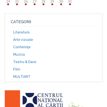
24
25
26
27
28
29
30
31
CATEGORII
Literatură
Arte vizuale
Conferinţe
Muzică
Teatru & Dans
Film
MULTIART