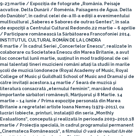
9-23 martie
/ Expoziția de fotografie „România. Peisaje
acvatice. Delta Dunării / Roménia. Paisagens de Água. Delta
do Danúbio“, în cadrul celei de-a III-a ediții a evenimentului
multicultural „Saberes e Sabores de outras Gentes“, în sala
de expoziţii a Centrului Cultural Redondo.
22 martie – 6 aprilie
/ Participare românească la Sărbătoarea Francofoniei 2014.
INSTITUTUL CULTURAL ROMÂN DE LA LONDRA
6 martie
/ În cadrul Seriei „Concertelor Enescu“, realizate în
colaborare cu Societatea Enescu din Marea Britanie, a avut
loc concertul lunii martie, susținut în mod tradiţional de cei
mai talentați tineri muzicieni români aflați la studii în marile
școli de muzică londoneze (Royal Academy of Music, Royal
College of Music şi Guildhall School of Music and Drama) și de
către invitații acestora.
14 martie
/ Seară de muzică şi
literatură consacrată „eternului feminin“, marcând două
importante sărbători românești, Mărțișorul şi 8 Martie.
14
martie – 14 iunie
/ Prima expoziţie personală din Marea
Britanie a regretatei artiste Ioana Nemeş (1979-2011), cu
lucrări (obiecte, printuri, instalaţii) din seria „Monthly
Evaluations“, concepută şi realizată în perioada 2003–2010.
18
martie
/ Proiecția specială, în cadrul programului permanent
„Cinemateca Românească“, a filmului
O vară de neuitat (Un été