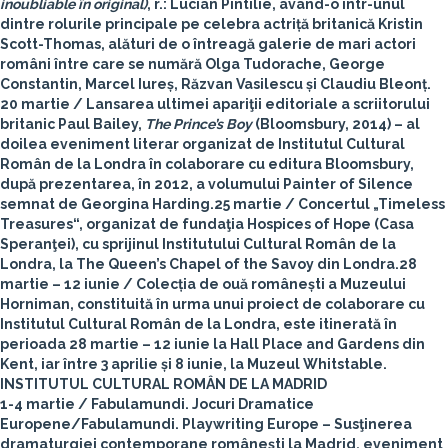
inoubliable în original)
, r.: Lucian Pintilie, având-o într-unul
dintre rolurile principale pe celebra actriță britanică Kristin
Scott-Thomas, alături de o întreagă galerie de mari actori
români între care se numără Olga Tudorache, George
Constantin, Marcel Iureș, Răzvan Vasilescu și Claudiu Bleonț.
20 martie
/ Lansarea ultimei apariţii editoriale a scriitorului
britanic Paul Bailey,
The Prince’s Boy
(Bloomsbury, 2014) – al
doilea eveniment literar organizat de Institutul Cultural
Român de la Londra în colaborare cu editura Bloomsbury,
după prezentarea, în 2012, a volumului Painter of Silence
semnat de Georgina Harding.
25 martie
/ Concertul „Timeless
Treasures“, organizat de fundaţia Hospices of Hope (Casa
Speranţei), cu sprijinul Institutului Cultural Român de la
Londra, la The Queen’s Chapel of the Savoy din Londra.
28
martie – 12 iunie
/ Colecția de ouă românești a Muzeului
Horniman, constituită în urma unui proiect de colaborare cu
Institutul Cultural Român de la Londra, este itinerată în
perioada 28 martie – 12 iunie la Hall Place and Gardens din
Kent, iar între 3 aprilie și 8 iunie, la Muzeul Whitstable.
INSTITUTUL CULTURAL ROMÂN DE LA MADRID
1-4 martie
/ Fabulamundi. Jocuri Dramatice
Europene/Fabulamundi. Playwriting Europe – Susţinerea
dramaturgiei contemporane româneşti la Madrid, eveniment