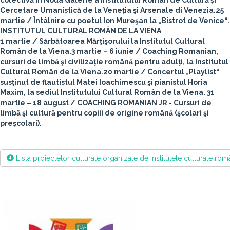
colectivă în Noua Galerie a Institutului Român de Cultură şi
Cercetare Umanistică de la Veneția şi Arsenale di Venezia.
25
martie
/ Întâlnire cu poetul Ion Mureşan la „Bistrot de Venice“.
INSTITUTUL CULTURAL ROMÂN DE LA VIENA
1 martie
/ Sărbătoarea Mărţişorului la Institutul Cultural
Român de la Viena.
3 martie – 6 iunie
/ Coaching Romanian,
cursuri de limbă şi civilizaţie română pentru adulţi, la Institutul
Cultural Român de la Viena.
20 martie
/ Concertul „Playlist“
susținut de flautistul Matei Ioachimescu şi pianistul Horia
Maxim, la sediul Institutului Cultural Român de la Viena.
31
martie – 18 august
/ COACHING ROMANIAN JR - Cursuri de
limbă şi cultură pentru copiii de origine română (şcolari şi
preşcolari).
Lista proiectelor culturale organizate de institutele culturale ro