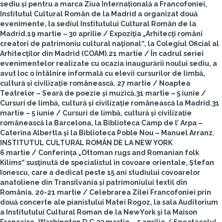
sediu și pentru a marca Ziua Internațională a Francofoniei,
Institutul Cultural Român de la Madrid a organizat două
evenimente, la sediul Institutului Cultural Român de la
Madrid.
19 martie – 30 aprilie
/ Expoziţia „Arhitecţi români
creatori de patrimoniu cultural naţional“, la Colegiul Oficial al
Arhitecţilor din Madrid (COAM).
21 martie
/ În cadrul seriei
evenimentelor realizate cu ocazia inaugurării noului sediu, a
avut loc o întâlnire informală cu elevii cursurilor de limbă,
cultură și civilizație românească.
27 martie
/ Noaptea
Teatrelor – Seară de poezie și muzică.
31 martie – 5 iunie
/
Cursuri de limbă, cultură și civilizație românească la Madrid.
31
martie – 5 iunie
/ Cursuri de limbă, cultură și civilizație
românească la Barcelona, la Biblioteca Camp de l’ Arpa –
Caterina Albertla și la Biblioteca Poble Nou – Manuel Arranz.
INSTITUTUL CULTURAL ROMÂN DE LA NEW YORK
6 martie
/ Conferința „Ottoman rugs and Romanian folk
Kilims“ susţinută de specialistul în covoare orientale, Ștefan
Ionescu, care a dedicat peste 15 ani studiului covoarelor
anatoliene din Transilvania și patrimoniului textil din
România.
20-21 martie
/ Celebrarea Zilei Francofoniei prin
două concerte ale pianistului Matei Rogoz, la sala Auditorium
a Institutului Cultural Roman de la NewYork şi la Maison