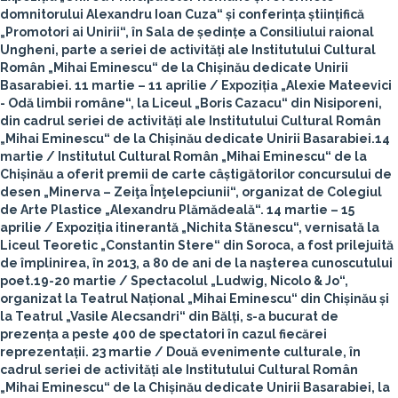
domnitorului Alexandru Ioan Cuza“ și conferința științifică
„Promotori ai Unirii“, în Sala de ședințe a Consiliului raional
Ungheni, parte a seriei de activități ale Institutului Cultural
Român „Mihai Eminescu“ de la Chișinău dedicate Unirii
Basarabiei.
11 martie – 11 aprilie
/ Expoziția „Alexie Mateevici
- Odă limbii române“, la Liceul „Boris Cazacu“ din Nisiporeni,
din cadrul seriei de activități ale Institutului Cultural Român
„Mihai Eminescu“ de la Chișinău dedicate Unirii Basarabiei.
14
martie
/ Institutul Cultural Român „Mihai Eminescu“ de la
Chișinău a oferit premii de carte câștigătorilor concursului de
desen „Minerva – Zeiţa Înţelepciunii“, organizat de Colegiul
de Arte Plastice „Alexandru Plămădeală“.
14 martie – 15
aprilie
/ Expoziția itinerantă „Nichita Stănescu“, vernisată la
Liceul Teoretic „Constantin Stere“ din Soroca, a fost prilejuită
de împlinirea, în 2013, a 80 de ani de la naşterea cunoscutului
poet.
19-20 martie
/ Spectacolul „Ludwig, Nicolo & Jo“,
organizat la Teatrul Național „Mihai Eminescu“ din Chișinău și
la Teatrul „Vasile Alecsandri“ din Bălți, s-a bucurat de
prezența a peste 400 de spectatori în cazul fiecărei
reprezentații.
23 martie
/ Două evenimente culturale, în
cadrul seriei de activități ale Institutului Cultural Român
„Mihai Eminescu“ de la Chișinău dedicate Unirii Basarabiei, la