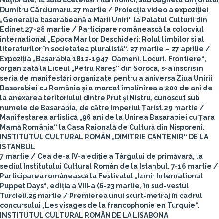
Naţionale, la sala aceleiași Filarmonici, sub bagheta dirijorului
Dumitru Cârciumaru.
27 martie
/ Proiecția video a expoziției
„Generația basarabeană a Marii Uniri“ la Palatul Culturii din
Edineț.
27-28 martie
/ Participare românească la colocviul
international „Epoca Marilor Deschideri: Rolul limbilor si al
literaturilor în societatea pluralistă“.
27 martie – 27 aprilie
/
Expoziția „Basarabia 1812-1947. Oameni. Locuri. Frontiere“,
organizată la Liceul „Petru Rareș“ din Soroca, s-a înscris în
seria de manifestări organizate pentru a aniversa Ziua Unirii
Basarabiei cu România și a marcat împlinirea a 200 de ani de
la anexarea teritoriului dintre Prut și Nistru, cunoscut sub
numele de Basarabia, de către Imperiul Țarist.
29 martie
/
Manifestarea artistică „96 ani de la Unirea Basarabiei cu Ţara
Mamă România“ la Casa Raională de Cultură din Nisporeni.
INSTITUTUL CULTURAL ROMÂN „DIMITRIE CANTEMIR“ DE LA
ISTANBUL
7 martie
/ Cea de-a IV-a ediție a Târgului de primăvară, la
sediul Institutului Cultural Român de la Istanbul.
7-16 martie
/
Participarea românească la Festivalul „Izmir International
Puppet Days“, ediția a VIII-a (6-23 martie, în sud-vestul
Turciei).
25 martie
/ Premierea unui scurt-metraj în cadrul
concursului „Les visages de la francophonie en Turquie“.
INSTITUTUL CULTURAL ROMÂN DE LA LISABONA