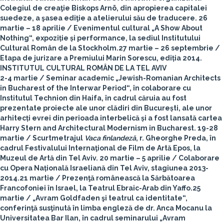
Colegiul de creaţie Biskops Arnö, din apropierea capitalei
suedeze, a şasea ediţie a atelierului său de traducere.
26
martie – 18 aprilie
/ Evenimentul cultural „A Show About
Nothing“, expoziție și performance, la sediul Institutului
Cultural Român de la Stockholm.
27 martie – 26 septembrie
/
Etapa de jurizare a Premiului Marin Sorescu, ediția 2014.
INSTITUTUL CULTURAL ROMÂN DE LA TEL AVIV
2-4 martie
/ Seminar academic „Jewish-Romanian Architects
in Bucharest of the Interwar Period“, în colaborare cu
Institutul Technion din Haifa, în cadrul căruia au fost
prezentate proiecte ale unor clădiri din București, ale unor
arhitecți evrei din perioada interbelică și a fost lansată cartea
Harry Stern and Architectural Modernism in Bucharest.
19-28
martie
/ Scurtmetrajul
Vaca finlandeză
, r. Gheorghe Preda, în
cadrul Festivalului Internaţional de Film de Artă Epos, la
Muzeul de Artă din Tel Aviv.
20 martie – 5 aprilie
/ Colaborare
cu Opera Națională Israeliană din Tel Aviv, stagiunea 2013-
2014.
21 martie
/ Prezenţă românească la Sărbătoarea
Francofoniei în Israel, la Teatrul Ebraic-Arab din Yaffo.
25
martie
/ „Avram Goldfaden şi teatrul ca identitate“,
conferinţă susţinută în limba engleză de dr. Anca Mocanu la
Universitatea Bar Ilan, în cadrul seminarului „Avram