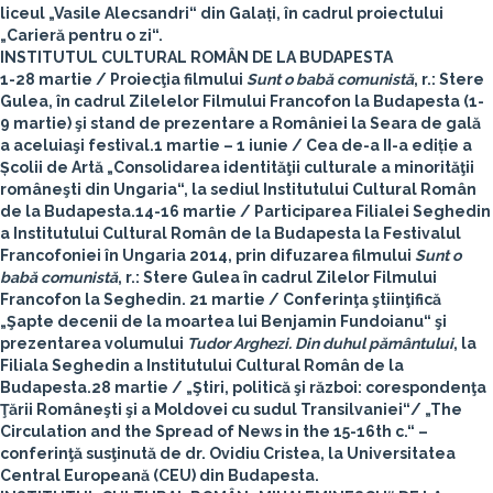
liceul „Vasile Alecsandri“ din Galați, în cadrul proiectului
„Carieră pentru o zi“.
INSTITUTUL CULTURAL ROMÂN DE LA BUDAPESTA
1-28 martie
/ Proiecţia filmului
Sunt o babă comunistă
, r.: Stere
Gulea, în cadrul Zilelelor Filmului Francofon la Budapesta (1-
9 martie) şi stand de prezentare a României la Seara de gală
a aceluiaşi festival.
1 martie – 1 iunie
/ Cea de-a II-a ediție a
Școlii de Artă „Consolidarea identităţii culturale a minorităţii
româneşti din Ungaria“, la sediul Institutului Cultural Român
de la Budapesta.
14-16 martie
/ Participarea Filialei Seghedin
a Institutului Cultural Român de la Budapesta la Festivalul
Francofoniei în Ungaria 2014, prin difuzarea filmului
Sunt o
babă comunistă
, r.: Stere Gulea în cadrul Zilelor Filmului
Francofon la Seghedin.
21 martie
/ Conferinţa ştiinţifică
„Şapte decenii de la moartea lui Benjamin Fundoianu“ şi
prezentarea volumului
Tudor Arghezi. Din duhul pământului
, la
Filiala Seghedin a Institutului Cultural Român de la
Budapesta.
28 martie
/ „Ştiri, politică şi război: corespondenţa
Ţării Româneşti şi a Moldovei cu sudul Transilvaniei“/ „The
Circulation and the Spread of News in the 15-16th c.“ –
conferinţă susţinută de dr. Ovidiu Cristea, la Universitatea
Central Europeană (CEU) din Budapesta.