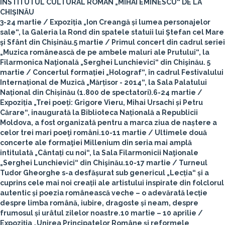
INSTITUTUL CULTURAL ROMÂN „MIHAI EMINESCU“ DE LA
CHIȘINĂU
3-24 martie
/ Expoziția „Ion Creangă și lumea personajelor
sale“, la Galeria la Rond din spatele statuii lui Ştefan cel Mare
şi Sfânt din Chișinău.
5 martie
/ Primul concert din cadrul seriei
„Muzica românească de pe ambele maluri ale Prutului“, la
Filarmonica Naţională „Serghei Lunchievici“ din Chişinău.
5
martie
/ Concertul formației „Holograf“, în cadrul Festivalului
Internațional de Muzică „Mărțisor - 2014“, la Sala Palatului
Național din Chișinău (1.800 de spectatori).
6-24 martie
/
Expoziția „Trei poeți: Grigore Vieru, Mihai Ursachi și Petru
Cărare“, inaugurată la Biblioteca Națională a Republicii
Moldova, a fost organizată pentru a marca ziua de naștere a
celor trei mari poeţi români.
10-11 martie
/ Ultimele două
concerte ale formaţiei Millenium din seria mai amplă
intitulată „Cântați cu noi“, la Sala Filarmonicii Naţionale
„Serghei Lunchievici“ din Chişinău.
10-17 martie
/ Turneul
Tudor Gheorghe s-a desfășurat sub genericul „Lecția“ și a
cuprins cele mai noi creații ale artistului inspirate din folclorul
autentic și poezia românească veche – o adevărată lecție
despre limba română, iubire, dragoste și neam, despre
frumosul și urâtul zilelor noastre.
10 martie – 10 aprilie
/
Expoziția „Unirea Principatelor Române și reformele