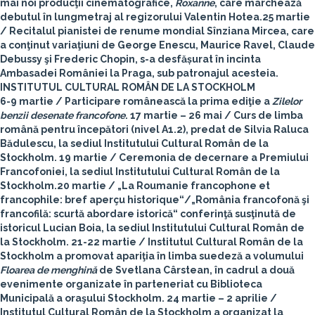
mai noi producţii cinematografice,
Roxanne
, care marchează
debutul în lungmetraj al regizorului Valentin Hotea.
25 martie
/ Recitalul pianistei de renume mondial Sînziana Mircea, care
a conţinut variaţiuni de George Enescu, Maurice Ravel, Claude
Debussy şi Frederic Chopin, s-a desfășurat în incinta
Ambasadei României la Praga, sub patronajul acesteia.
INSTITUTUL CULTURAL ROMÂN DE LA STOCKHOLM
6-9 martie
/ Participare românească la prima ediţie a
Zilelor
benzii desenate francofone
.
17 martie – 26 mai
/ Curs de limba
română pentru începători (nivel A1.2), predat de Silvia Raluca
Bădulescu, la sediul Institutului Cultural Român de la
Stockholm.
19 martie
/ Ceremonia de decernare a Premiului
Francofoniei, la sediul Institutului Cultural Român de la
Stockholm.
20 martie
/ „La Roumanie francophone et
francophile: bref aperçu historique“/„România francofonă şi
francofilă: scurtă abordare istorică“ conferinţă susţinută de
istoricul Lucian Boia, la sediul Institutului Cultural Român de
la Stockholm.
21-22 martie
/ Institutul Cultural Român de la
Stockholm a promovat apariţia în limba suedeză a volumului
Floarea de menghină
de Svetlana Cârstean, în cadrul a două
evenimente organizate în parteneriat cu Biblioteca
Municipală a oraşului Stockholm.
24 martie – 2 aprilie
/
Institutul Cultural Român de la Stockholm a organizat la