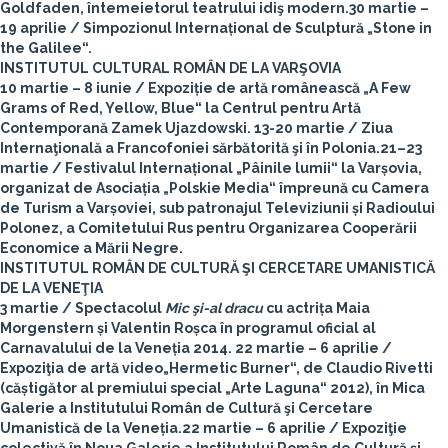
Goldfaden, întemeietorul teatrului idiş modern.
30 martie –
19 aprilie
/ Simpozionul Internațional de Sculptură „Stone in
the Galilee“.
INSTITUTUL CULTURAL ROMÂN DE LA VARŞOVIA
10 martie – 8 iunie
/ Expoziție de artă românească „A Few
Grams of Red, Yellow, Blue“ la Centrul pentru Artă
Contemporană Zamek Ujazdowski.
13-20 martie
/ Ziua
Internaţională a Francofoniei sărbătorită şi în Polonia.
21–23
martie
/ Festivalul Internațional „Pâinile lumii“ la Varșovia,
organizat de Asociația „Polskie Media“ împreună cu Camera
de Turism a Varșoviei, sub patronajul Televiziunii și Radioului
Polonez, a Comitetului Rus pentru Organizarea Cooperării
Economice a Mării Negre.
INSTITUTUL ROMÂN DE CULTURĂ ŞI CERCETARE UMANISTICĂ
DE LA VENEŢIA
3 martie
/ Spectacolul
Mic şi-al dracu
cu actrița Maia
Morgenstern și Valentin Roșca în programul oficial al
Carnavalului de la Veneția 2014.
22 martie – 6 aprilie
/
Expoziţia de artă video„Hermetic Burner“, de Claudio Rivetti
(căștigător al premiului special „Arte Laguna“ 2012), în Mica
Galerie a Institutului Român de Cultură şi Cercetare
Umanistică de la Veneția.
22 martie – 6 aprilie
/ Expoziţie