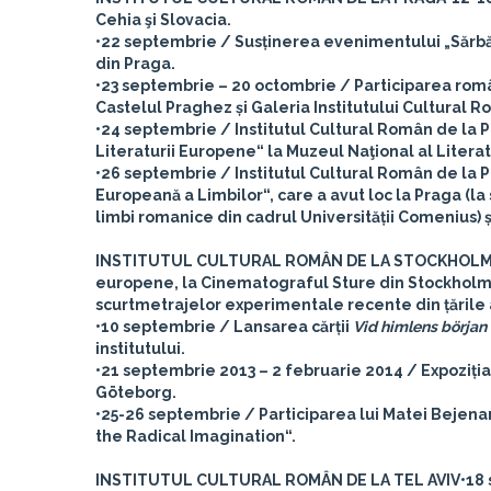
Cehia şi Slovacia.
•22 septembrie / Susținerea evenimentului „Sărbă
din Praga.
•23 septembrie – 20 octombrie / Participarea rom
Castelul Praghez și Galeria Institutului Cultural 
•24 septembrie / Institutul Cultural Român de la 
Literaturii Europene“ la Muzeul Naţional al Literat
•26 septembrie / Institutul Cultural Român de la 
Europeană a Limbilor“, care a avut loc la Praga (la 
limbi romanice din cadrul Universității Comenius) ș
INSTITUTUL CULTURAL ROMÂN DE LA STOCKHOL
europene, la Cinematograful Sture din Stockholm,
scurtmetrajelor experimentale recente din țările afi
•10 septembrie / Lansarea cărții
Vid himlens början
institutului.
•21 septembrie 2013 – 2 februarie 2014 / Expoziția
Göteborg.
•25-26 septembrie / Participarea lui Matei Bejenar
the Radical Imagination“.
INSTITUTUL CULTURAL ROMÂN DE LA TEL AVIV
•18