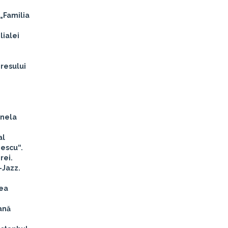
„Familia
lialei
resului
inela
al
iescu“.
rei.
-Jazz.
rea
ană