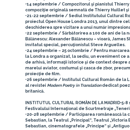
•14 septembrie / Compozitorul şi pianistul Thierry 
compoziţie originală semnată de Thierry Huillet şi 
•21-22 septembrie / Sediul Institutului Cultural Rom
proiectul Open House Londra 2013, unul dintre cel
deschiderea spre vizitare a unui număr impresionat
•22 septembrie / Sărbătorirea a 100 de ani de la n
Bălănescu: Alexander Bălănescu – vioară, James She
invitatul special, percuţionistul Steve Arguelles.
•24 septembrie – 25 octombrie / Pentru marcarea a
la Londra a organizat, la sediu, un eveniment ce a 
de arhivă, informaţii istorice şi de context despre
marelui aviator, costumul şi casca de zbor, precum 
proiecţie de film.
•26 septembrie / Institutul Cultural Român de la 
al revistei
Modern Poetry in Translation
dedicat poezi
britanică.
INSTITUTUL CULTURAL ROMÂN DE LA MADRID
•5-8
Festivalului Internaţional de Scurtmetraje „Tenerif
•20-28 septembrie / Participarea românească la cea
Sebastian, la Teatrul „Principal“, Teatrul „Victori
Sebastian, cinematografele „Principe“ și „Antiguo 