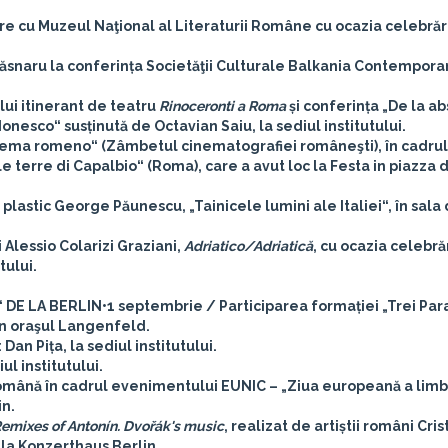
re cu Muzeul Naţional al Literaturii Române cu ocazia celebrări
răsnaru la conferința Societăţii Culturale Balkania Contempora
lui itinerant de teatru
Rinoceronti a Roma
și conferința „De la a
Ionesco“ susținută de Octavian Saiu, la sediul institutului.
inema romeno“ (Zâmbetul cinematografiei româneşti), în cadrul
e terre di Capalbio“ (Roma), care a avut loc la Festa in piazza d
 plastic George Păunescu, „Tainicele lumini ale Italiei“, în sala
Alessio Colarizi Graziani,
Adriatico/Adriatică
, cu ocazia celebrăr
tului.
 DE LA BERLIN
•1 septembrie / Participarea formației „Trei Para
în oraşul Langenfeld.
: Dan Pița, la sediul institutului.
l institutului.
 română în cadrul evenimentului EUNIC – „Ziua europeană a limbi
in.
emixes of Antonín. Dvořák's music
, realizat de artiștii români Crist
 la Konzerthaus Berlin.