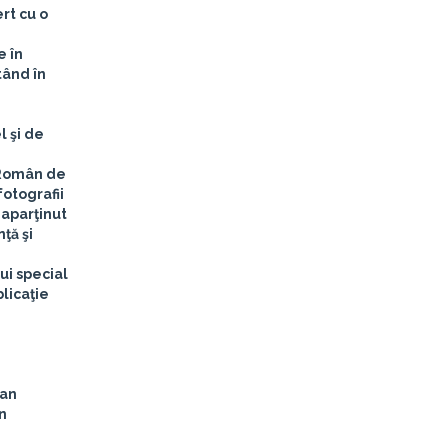
rt cu o
e în
tând în
l şi de
l Român de
fotografii
 aparţinut
ţă şi
ui special
licaţie
San
n