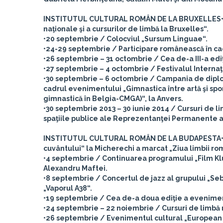
INSTITUTUL CULTURAL ROMÂN DE LA BRUXELLES
naţionale şi a cursurilor de limbă la Bruxelles“.
•20 septembrie / Colocviul „Sursum Linguae“.
•24-29 septembrie / Participare românească în cad
•26 septembrie – 31 octombrie / Cea de-a III-a ed
•27 septembrie – 4 octombrie / Festivalul Interna
•30 septembrie – 6 octombrie / Campania de diplom
cadrul evenimentului „Gimnastica între artă şi s
gimnastică în Belgia-CMGA)“, la Anvers.
•30 septembrie 2013 – 30 iunie 2014 / Cursuri de lim
spaţiile publice ale Reprezentanţei Permanente a 
INSTITUTUL CULTURAL ROMÂN DE LA BUDAPESTA
cuvântului“ la Micherechi a marcat „Ziua limbii ro
•4 septembrie / Continuarea programului „Film Klu
Alexandru Maftei.
•8 septembrie / Concertul de jazz al grupului „Seb
„Vaporul A38“.
•19 septembrie / Cea de-a doua ediţie a evenimentul
•24 septembrie – 22 noiembrie / Cursuri de limbă ro
•26 septembrie / Evenimentul cultural „European 