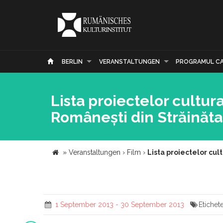
BERLIN
VERANSTALTUNGEN
PROGRAMUL C
Lista proiectelor cultur
Românești din Străinăt
»
Veranstaltungen
›
Film
›
Lista proiectelor cul
1 September 2013 - 30 September 2013
Etichet