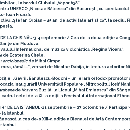
mbilor“, la bordul Clubului „Vapor A38“.
ntru UNESCO „Nicolae Bălcescu“ din Bucureşti, cu spectacolul 
tor Ioan Frunză.
ivă „Ştefan Oroian – 45 ani de activitate artistică“, la sediul Fi
apesta.
DE LA CHIȘINĂU
•3-4 septembrie / Cea de-a doua ediție a Cong
tiințe din Moldova.
valului Internațional de muzică violonistică „Regina Vioara“.
le
de Ecaterina Chele.
r enciclopedic
de Mihai Cimpoi.
ea, rămâi...“, versuri de Nicolae Dabija, în lectura actorilor N
iției „Gavriil Bănulescu-Bodoni – un ierarh ortodox promotor 
ocazia inaugurării Universității Populare „Mitropolitul Iosif Nan
arabene
de Varvara Buzilă, la Liceul „Mihai Eminescu“ din Sânge
drul celei de-a XII-a ediții a Festivalului Internațional Ethno
R“ DE LA ISTANBUL
•11 septembrie – 27 octombrie / Participa
 la Istanbul.
nească la cea de-a XIII-a ediție a Bienalei de Artă Contempor
 Istanbul.