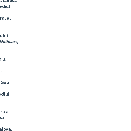
Istanbul.
ediul
ral al
ului
 Noticias
și
 lui
a
a São
ediul
dra a
ui
aiova.