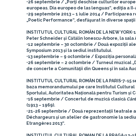
•26 septembrie / „Porţi deschise culturilor europe
europeas. Día europeo de las lenguas“, ediţia a II
•29 septembrie 2013 – 1 iulie 2014 / Participarea
„Poetic Performance“, desfăşurat în diverse spaţi
INSTITUTUL CULTURAL ROMÂN DE LA NEW YORK
•
Peter Schneider și Cătălin Ionescu-Arbore, la sala
•12 septembrie – 30 octombrie / Două expoziții ale
Symposium 2013 și la sediul institutului.
•13 septembrie – 9 octombrie / Expoziția personală a 
•26 septembrie – 2 octombrie / Turneul muzical „D
de concerte a Comunităţii din Queens şi în sala Au
INSTITUTUL CULTURAL ROMÂN DE LA PARIS
•7-15 
baza memorandumului pe care Institutul Cultural R
Sportului, Autoritatea Națională pentru Turism și C
•16 septembrie / Concertul de muzică clasică
Cânt
(1913 – 1969).
•21-26 septembrie / Două reprezentații teatrale 
Déchargeurs și un atelier de gastronomie la sediu
Etrangères 2013“.
INSTITUTUL CULTURAL ROMAN DE LA PRAGA
•12-1