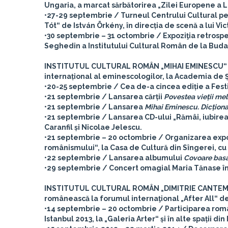
Ungaria, a marcat sărbătorirea „Zilei Europene a Li
•27-29 septembrie / Turneul Centrului Cultural pe
Tót“ de István Örkény, în direcția de scenă a lui Vic
•30 septembrie – 31 octombrie / Expoziţia retrospect
Seghedin a Institutului Cultural Român de la Bud
INSTITUTUL CULTURAL ROMÂN „MIHAI EMINESCU“ 
internațional al eminescologilor, la Academia de Ș
•20-25 septembrie / Cea de-a cincea ediție a Festi
•21 septembrie / Lansarea cărții
Povestea vieții me
•21 septembrie / Lansarea
Mihai Eminescu. Dicționa
•21 septembrie / Lansarea CD-ului „Rămâi, iubirea m
Caranfil și Nicolae Jelescu.
•21 septembrie – 20 octombrie / Organizarea expoz
românismului“, la Casa de Cultură din Sîngerei, cu 
•22 septembrie / Lansarea albumului
Covoare bas
•29 septembrie / Concert omagial Maria Tănase în ca
INSTITUTUL CULTURAL ROMÂN „DIMITRIE CANTEMI
românească la forumul internaţional „After All“ de
•14 septembrie – 20 octombrie / Participarea româ
Istanbul 2013, la „Galeria Arter“ și în alte spații din