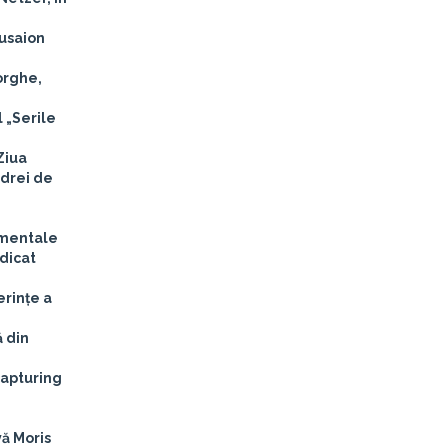
Musaion
orghe,
 „Serile
Ziua
edrei de
imentale
dicat
erințe a
ă din
capturing
vă Moris