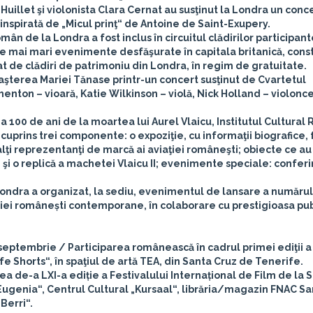
Huillet şi violonista Clara Cernat au susţinut la Londra un conce
inspirată de „Micul prinţ“ de Antoine de Saint-Exupery.
ân de la Londra a fost inclus în circuitul clădirilor participant
e mai mari evenimente desfăşurate în capitala britanică, cons
 de clădiri de patrimoniu din Londra, în regim de gratuitate.
aşterea Mariei Tănase printr-un concert susţinut de Cvartetul
nton – vioară, Katie Wilkinson – violă, Nick Holland – violonce
 100 de ani de la moartea lui Aurel Vlaicu, Institutul Cultura
cuprins trei componente: o expoziţie, cu informaţii biografice, 
 alţi reprezentanţi de marcă ai aviaţiei româneşti; obiecte ce au
şi o replică a machetei Vlaicu II; evenimente speciale: conferin
Londra a organizat, la sediu, evenimentul de lansare a numărul
ei românești contemporane, în colaborare cu prestigioasa pub
 septembrie / Participarea românească în cadrul primei ediţii a
e Shorts“, în spaţiul de artă TEA, din Santa Cruz de Tenerife.
 de-a LXI-a ediție a Festivalului Internațional de Film de la 
a Eugenia“, Centrul Cultural „Kursaal“, librăria/magazin FNAC Sa
Berri“.