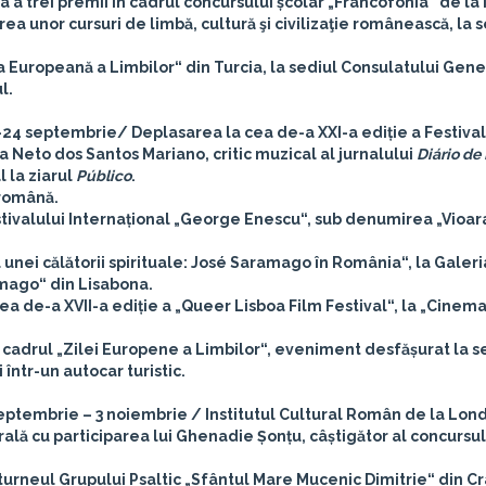
a trei premii în cadrul concursului școlar „Francofonia“ de la 
a unor cursuri de limbă, cultură şi civilizaţie românească, la s
 Europeană a Limbilor“ din Turcia, la sediul Consulatului Gene
l.
-24 septembrie/ Deplasarea la cea de-a XXI-a ediție a Festival
 Neto dos Santos Mariano, critic muzical al jurnalului
Diário de
l la ziarul
Público
.
 română.
valului Internațional „George Enescu“, sub denumirea „Vioara
 unei călătorii spirituale: José Saramago în România“, la Galeri
amago“ din Lisabona.
a de-a XVII-a ediție a „Queer Lisboa Film Festival“, la „Cinem
cadrul „Zilei Europene a Limbilor“, eveniment desfășurat la s
 într-un autocar turistic.
eptembrie – 3 noiembrie / Institutul Cultural Român de la Lon
ală cu participarea lui Ghenadie Șonțu, câștigător al concursul
turneul Grupului Psaltic „Sfântul Mare Mucenic Dimitrie“ din Cr