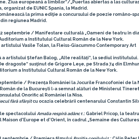
ne. Ziua europeană a limbilor“/„Puertas abiertas a las cultura
-a, organizat de EUNIC Spania, la Madrid.
 românească la prima ediţie a concursului de poezie româno-sp
i din regiunea Madrid.
12 septembrie / Manifestare culturală „Oameni de teatru în di
 Auditorium a Institutului Cultural Român de la New York.
 artistului Vasile Tolan, la Fleiss-Giacummo Contemporary Art
artistului Ștefan Balog, „Alte realități“, la sediul institutului.
e dragoste“ susţinut de Grigore Leşe, pe Strada 74 din Elmhurs
ditorium a Institutului Cultural Român de la New York.
septembrie / Prezența României la Jocurile Francofoniei de la N
omân de la București l-a semnat alături de Ministerul Tineretu
onsulatul Onorific al României la Nisa.
ecul fără sfârșit
cu ocazia celebrării centenarului Constantin Sil
ale spectacolului
Amalia respiră adânc
r.: Gabriel Pricop, la teatr
l Maison d'Europe et d'Orient, în cadrul „Semaine des Cultures
8 septembrie / Premiera filmului
Poziţia copilului
r.: Călin Peter