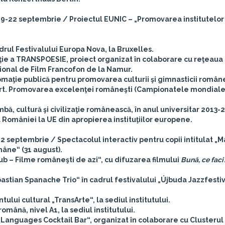
•9-22 septembrie / Proiectul EUNIC – „Promovarea institutelor
rul Festivalului Europa Nova, la Bruxelles.
iţie a TRANSPOESIE, proiect organizat în colaborare cu reţeaua
ţional de Film Francofon de la Namur.
aţie publică pentru promovarea culturii şi gimnasticii române
port. Promovarea excelenţei româneşti (Campionatele mondial
bă, cultură şi civilizaţie românească, în anul universitar 2013-2
României la UE din apropierea instituţiilor europene.
•2 septembrie / Spectacolul interactiv pentru copii intitulat „
mâne“ (31 august).
b – Filme româneşti de azi“, cu difuzarea filmului
Bună, ce faci
astian Spanache Trio“ în cadrul festivalului „Újbuda Jazzfestiv
ui cultural „TransArte“, la sediul institutului.
mână, nivel A1, la sediul institutului.
Languages Cocktail Bar“, organizat în colaborare cu Clusteru