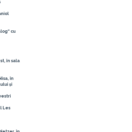
s
aniol
alog“ cu
t, în sala
isa, în
lui și
vestri
ul Les
 Netzer, în