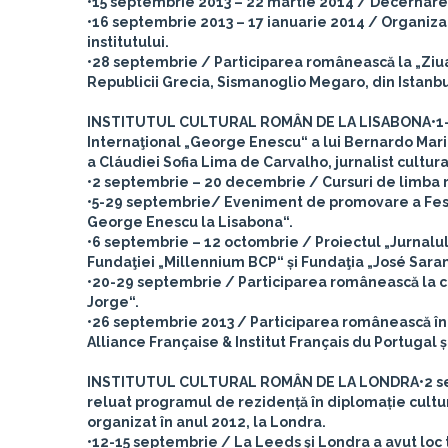
•15 septembrie 2013 – 22 martie 2014 / Decernarea 
•16 septembrie 2013 – 17 ianuarie 2014 / Organizare
institutului.
•28 septembrie / Participarea românească la „Ziua
Republicii Grecia, Sismanoglio Megaro, din Istanbu
INSTITUTUL CULTURAL ROMÂN DE LA LISABONA
•1
Internaţional „George Enescu“ a lui Bernardo Maria
a Cláudiei Sofia Lima de Carvalho, jurnalist cultura
•2 septembrie – 20 decembrie / Cursuri de limba
•5-29 septembrie/ Eveniment de promovare a Festi
George Enescu la Lisabona“.
•6 septembrie – 12 octombrie / Proiectul „Jurnalul
Fundaţiei „Millennium BCP“ și Fundaţia „José Sar
•20-29 septembrie / Participarea românească la ce
Jorge“.
•26 septembrie 2013 / Participarea românească în 
Alliance Française & Institut Français du Portugal și
INSTITUTUL CULTURAL ROMÂN DE LA LONDRA
•2 s
reluat programul de rezidență în diplomație cultur
organizat în anul 2012, la Londra.
•12-15 septembrie / La Leeds şi Londra a avut loc 