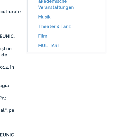
akademische
Veranstaltungen
 culturale
Musik
Theater & Tanz
Film
 EUNIC.
MULTIART
şti în
e de
014, în
Magia
?
r.:
al“, pe
l EUNIC