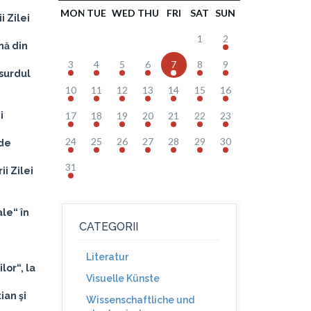
MON
TUE
WED
THU
FRI
SAT
SUN
i Zilei
1
2
nă din
3
4
5
6
7
8
9
bsurdul
10
11
12
13
14
15
16
i
17
18
19
20
21
22
23
24
25
26
27
28
29
30
 de
31
ii Zilei
le“ în
CATEGORII
Literatur
lor“, la
Visuelle Künste
ian şi
Wissenschaftliche und