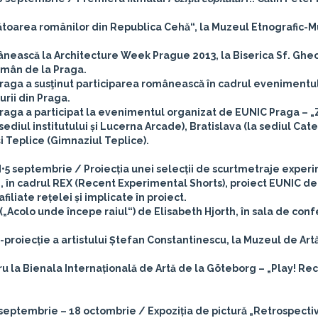
toarea românilor din Republica Cehă“, la Muzeul Etnografic-
ânească la Architecture Week Prague 2013, la Biserica Sf. Ghe
Român de la Praga.
Praga a susţinut participarea românească în cadrul evenimentul
urii din Praga.
Praga a participat la evenimentul organizat de EUNIC Praga – „
sediul institutului și Lucerna Arcade), Bratislava (la sediul Cat
i Teplice (Gimnaziul Teplice).
M
•5 septembrie / Proiecția unei selecții de scurtmetraje exper
 în cadrul REX (Recent Experimental Shorts), proiect EUNIC de
liate rețelei și implicate în proiect.
(„Acolo unde începe raiul“) de Elisabeth Hjorth, în sala de conf
-proiecție a artistului Ștefan Constantinescu, la Muzeul de Art
u la Bienala Internațională de Artă de la Göteborg – „Play! Re
 septembrie – 18 octombrie / Expoziția de pictură „Retrospecti