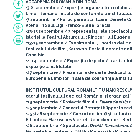
ACCADEMIA DI ROMANIA DIN ROMA
•3-8 septembrie / Expoziție organizată în colabora
Limbii Române, în sala de conferințe a institutului.
•7 septembrie / Participarea scriitoarei Daniela C
Atena, în Sala Ligii Franco-Elene, Grecia.
•13-15 septembrie / 3 reprezentații ale spectacolu
istoriei la Teatrul Absurdului: Rinocerii lui Eugène 
•13-15 septembrie / Evenimentul „Il sorriso del c
festivalului de film „Karawan. Festa itinerante nell
Capalbio.
•4-14 septembrie / Expoziția de pictură a artistului
expoziție a institutului.
•27 septembrie / Prezentare de carte dedicată lui 
Europene a Limbilor, în sala de conferințe a institu
INSTITUTUL CULTURAL ROMÂN „TITU MAIORESCU“
cadrul festivalului dedicat României și organizat 
•19 septembrie / Proiecția filmului
Faleze de nisip
r.
•25 septembrie / Concertul Petruței Küpper la sediu
•25 și 26 septembrie / Cursuri de limbă şi cultură
Biblioteca Märkisches Viertel, Reinickendorf, Berl
•28 septembrie / Spectacolul
Dvořák Remastered. R
Gabriela Fierbinţeanu, Cătălin Matei şi Gili Mocanu