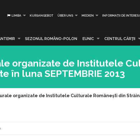
LIMBA
KURSANGEBOT
ÜBER UNS
MEDIEN
INFORMAȚII DE INTERES
ANTEMIR
SEZONUL ROMÂNO-POLON
EUNIC
CENTRUL CĂRŢII
ale organizate de Institutele Cu
ate în luna SEPTEMBRIE 2013
turale organizate de Institutele Culturale Românești din Stră
e