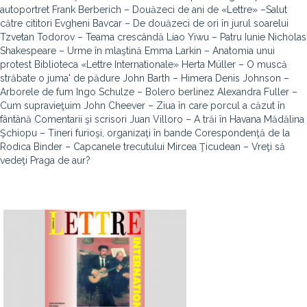
autoportret Frank Berberich – Douăzeci de ani de «Lettre» –Salut
către cititori Evgheni Bavcar – De douăzeci de ori în jurul soarelui
Tzvetan Todorov – Teama crescândă Liao Yiwu – Patru Iunie Nicholas
Shakespeare – Urme în mlaştină Emma Larkin – Anatomia unui
protest Biblioteca «Lettre Internationale» Herta Müller – O muscă
străbate o juma' de pădure John Barth – Himera Denis Johnson –
Arborele de fum Ingo Schulze – Bolero berlinez Alexandra Fuller –
Cum supravieţuim John Cheever – Ziua în care porcul a căzut în
fântână Comentarii şi scrisori Juan Villoro – A trăi în Havana Mădălina
Şchiopu – Tineri furioşi, organizaţi în bande Corespondenţă de la
Rodica Binder – Capcanele trecutului Mircea Ţicudean – Vreţi să
vedeţi Praga de aur?