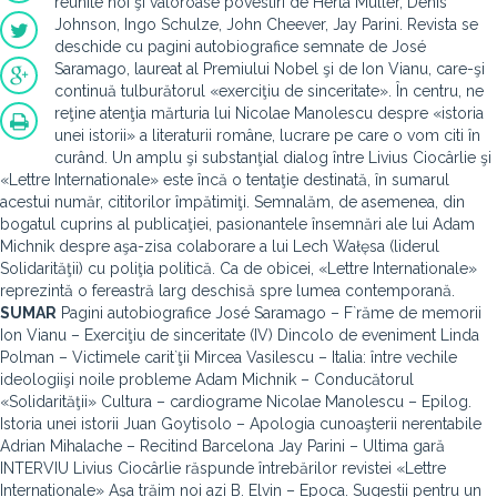
reunite noi şi valoroase povestiri de Herta Müller, Denis
Johnson, Ingo Schulze, John Cheever, Jay Parini. Revista se
deschide cu pagini autobiografice semnate de José
Saramago, laureat al Premiului Nobel şi de Ion Vianu, care-şi
continuă tulburătorul «exerciţiu de sinceritate». În centru, ne
reţine atenţia mărturia lui Nicolae Manolescu despre «istoria
unei istorii» a literaturii române, lucrare pe care o vom citi în
curând. Un amplu şi substanţial dialog între Livius Ciocârlie şi
«Lettre Internationale» este încă o tentaţie destinată, în sumarul
acestui număr, cititorilor împătimiţi. Semnalăm, de asemenea, din
bogatul cuprins al publicaţiei, pasionantele însemnări ale lui Adam
Michnik despre aşa-zisa colaborare a lui Lech Wałęsa (liderul
Solidarităţii) cu poliţia politică. Ca de obicei, «Lettre Internationale»
reprezintă o fereastră larg deschisă spre lumea contemporană.
SUMAR
Pagini autobiografice José Saramago – F`răme de memorii
Ion Vianu – Exerciţiu de sinceritate (IV) Dincolo de eveniment Linda
Polman – Victimele carit`ţii Mircea Vasilescu – Italia: între vechile
ideologiişi noile probleme Adam Michnik – Conducătorul
«Solidarităţii» Cultura – cardiograme Nicolae Manolescu – Epilog.
Istoria unei istorii Juan Goytisolo – Apologia cunoaşterii nerentabile
Adrian Mihalache – Recitind Barcelona Jay Parini – Ultima gară
INTERVIU Livius Ciocârlie răspunde întrebărilor revistei «Lettre
Internationale» Aşa trăim noi azi B. Elvin – Epoca. Sugestii pentru un