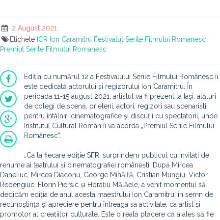
2 August 2021
Etichete
ICR
Ion Caramitru
Festivalul Serile Filmului Romanesc
Premiul Serile Filmului Romanesc
Ediția cu numărul 12 a Festivalului Serile Filmului Românesc îi
este dedicată actorului și regizorului Ion Caramitru. În
perioada 11-15 august 2021, artistul va fi prezent la Iași, alături
de colegi de scenă, prieteni, actori, regizori sau scenariști,
pentru întâlniri cinematografice și discuții cu spectatorii, unde
Institutul Cultural Român îi va acorda „Premiul Serile Filmului
Românesc”.
„Ca la fiecare ediție SFR, surprindem publicul cu invitați de
renume ai teatrului și cinematografiei românești. După Mircea
Daneliuc, Mircea Diaconu, George Mihăiță, Cristian Mungiu, Victor
Rebengiuc, Florin Piersic și Horațiu Mălăele, a venit momentul să
dedicăm ediția de anul acesta maestrului Ion Caramitru, în semn de
recunoștință și apreciere pentru întreaga sa activitate, ca artist și
promotor al creațiilor culturale. Este o reală plăcere că a ales să fie