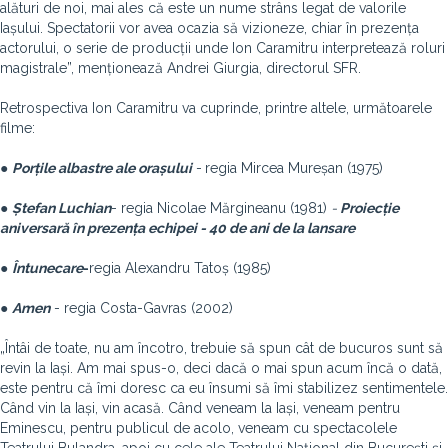
alături de noi, mai ales că este un nume strâns legat de valorile
Iașului. Spectatorii vor avea ocazia să vizioneze, chiar în prezența
actorului, o serie de producții unde Ion Caramitru interpretează roluri
magistrale”, menționează Andrei Giurgia, directorul SFR.
Retrospectiva Ion Caramitru va cuprinde, printre altele, următoarele
filme:
●
Porțile albastre ale orașului
-
regia Mircea Mureșan (1975)
●
Ștefan Luchian
- regia Nicolae Mărgineanu (1981)
-
Proiecție
aniversară în prezența echipei - 40 de ani de la lansare
●
Întunecare
-
regia Alexandru Tatoș (1985)
●
Amen
- regia Costa-Gavras (2002)
„Întâi de toate, nu am încotro, trebuie să spun cât de bucuros sunt să
revin la Iași. Am mai spus-o, deci dacă o mai spun acum încă o dată,
este pentru că îmi doresc ca eu însumi să îmi stabilizez sentimentele.
Când vin la Iași, vin acasă. Când veneam la Iași, veneam pentru
Eminescu, pentru publicul de acolo, veneam cu spectacolele