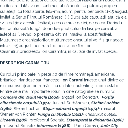
Teatrului Bulandra, apoi cu cele ale Teatrului Național din București și
de fiecare dată aveam sentimentul că acolo se petrec apropieri
sufletești cu totul aparte. Iată-mă, acum, pentru perioada 11-15 august,
invitat la Serile Filmului Românesc. (...) După alte calculații, aflu că e a
12-a ediție a acestui festival, ceea ce nu e de ici, de colea. Dorindu-i
festivalului viață lungă, dorindu-i publicului din Iași, pe care abia
aștept să îl revăd, o prezență cât mai masivă la acest festival.
Mulțumesc organizatorilor, mulțumesc orașului și voi fi sigur acolo,
între 11-15 august, pentru retrospectiva de film Ion
Caramitru”,
precizează Ion Caramitru, în calitate de invitat special.
DESPRE ION CARAMITRU
Cu roluri principale în peste 40 de filme româneşti, americane,
britanice, irlandeze sau franceze,
Ion Caramitru
este unul dintre cei
mai cunoscuți actori români, cu un talent autentic și incontestabil.
Printre cele mai importante roluri în cinematografie se numără:
Comoara din Vadul Vechi (1964)
- argatul Ion Dohotaru,
Porțile
albastre ale orașului (1974)
- tunarul Șerbănescu,
Ștefan Luchian
(1981)
- Ștefan Luchian,
Stejar-extremă urgență (1974)
- maiorul
Werner von Richter,
Punga cu libelule (1981)
- chestorul poliției
,
Liceenii (1986)
- profesorul Socrate,
Extemporal la dirigenție (1988)
-
profesorul Socrate,
Întunecare
(1986)
- Radu Comșa,
Jude City