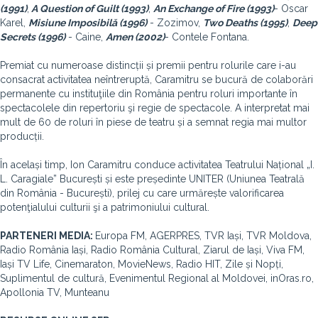
(1991)
,
A Question of Guilt (1993)
,
An Exchange of Fire (1993)
- Oscar
Karel,
Misiune Imposibilă (1996)
- Zozimov,
Two Deaths (1995)
,
Deep
Secrets (1996)
- Caine,
Amen (2002)
- Contele Fontana.
Premiat cu numeroase distincții și premii pentru rolurile care i-au
consacrat activitatea neîntreruptă, Caramitru se bucură de colaborări
permanente cu instituţiile din România pentru roluri importante în
spectacolele din repertoriu şi regie de spectacole. A interpretat mai
mult de 60 de roluri în piese de teatru și a semnat regia mai multor
producții.
În același timp, Ion Caramitru conduce activitatea Teatrului Național „I.
L. Caragiale” București și este președinte UNITER (Uniunea Teatrală
din România - București), prilej cu care urmărește valorificarea
potenţialului culturii şi a patrimoniului cultural.
PARTENERI MEDIA:
Europa FM, AGERPRES, TVR Iași, TVR Moldova,
Radio România Iași, Radio România Cultural, Ziarul de Iași, Viva FM,
Iași TV Life, Cinemaraton, MovieNews, Radio HIT, Zile și Nopți,
Suplimentul de cultură, Evenimentul Regional al Moldovei, inOras.ro,
Apollonia TV, Munteanu