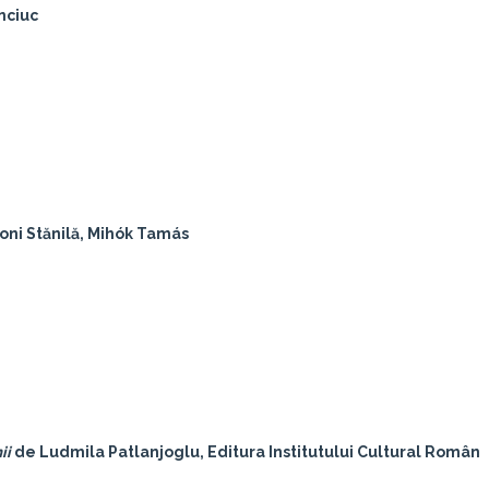
nciuc
ni Stănilă,
Mihók Tamás
ii
de Ludmila Patlanjoglu, Editura Institutului Cultural Român