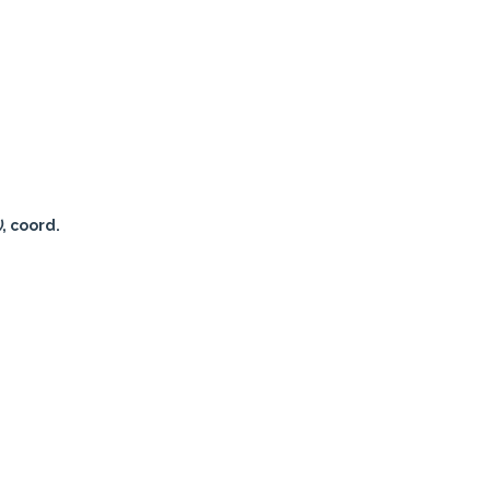
)
, coord.