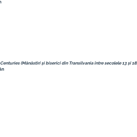
n
 Centuries (Mănăstiri și biserici din Transilvania între secolele 13 și 18
mân