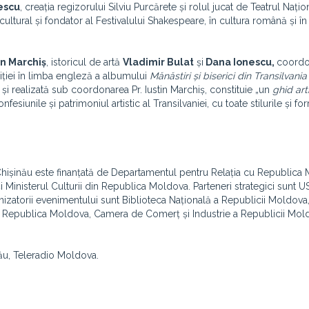
escu
, creația regizorului Silviu Purcărete și rolul jucat de Teatrul Națio
tural și fondator al Festivalului Shakespeare, în cultura română și în 
tin Marchiș
, istoricul de artă
Vladimir Bulat
și
Dana Ionescu,
coordo
 ediției în limba engleză a albumului
Mănăstiri și biserici din Transilvania
și realizată sub coordonarea Pr. Iustin Marchiș, constituie „un
ghid art
onfesiunile și patrimoniul artistic al Transilvaniei, cu toate stilurile și f
 Chișinău este finanțată de Departamentul pentru Relația cu Republica
și Ministerul Culturii din Republica Moldova. Parteneri strategici sunt U
zatorii evenimentului sunt Biblioteca Națională a Republicii Moldova
in Republica Moldova, Camera de Comerț și Industrie a Republicii Mol
ău, Teleradio Moldova.