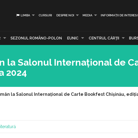
LIMBA
CURSURI
DESPRE NOI
MEDIA
INFORMAȚII DE INTERES
R
SEZONUL ROMÂNO-POLON
EUNIC
CENTRUL CĂRŢII
BUR
n la Salonul Internațional de C
ia 2024
omân la Salonul Internațional de Carte Bookfest Chișinău, ediți
iteratură