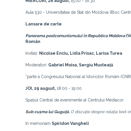
MIERCURI, 28 august,
15:00 - 16:30
Aula 530 - Universitatea de Stat din Moldova (Bloc Centr
Lansare de carte
Panorama postcomunismului în Republica Moldova
(V
Român
Invitați:
Nicolae Enciu, Lidia Prisac, Larisa Turea
Moderatori:
Gabriel Moisa, Sergiu Musteață
*parte a Congresului Național al Istoricilor Români (CNI
JOI, 29 august,
18:00 - 19:00
Spațiul Central de evenimente al Centrului Mediacor
Sub cușma lui Guguță.
O discuție despre relația text-i
In memoriam
Spiridon Vangheli