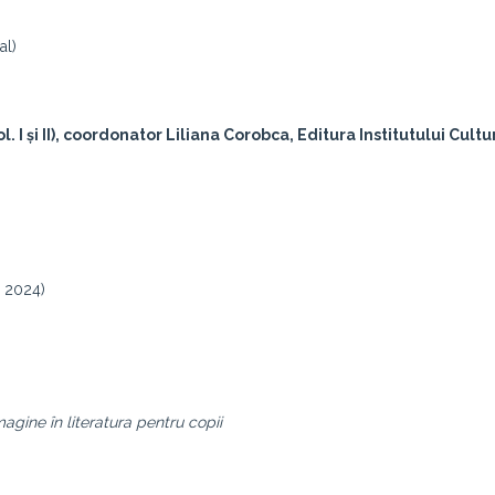
al)
ol. I și II), coordonator Liliana Corobca, Editura Institutului Cultu
R 2024)
magine în literatura pentru copii