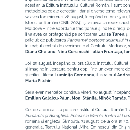
acest an la Editura Institutului Cultural Român, îi sunt 
metodologice ale cercetării, dar și diverse teme relev
va avea loc miercuri, 28 august, începând cu ora 15:00, î
Istoricilor Români (CNIR 2024), și va avea ca reper chest
Moldova – între abordările tradiționale și noile direcții 
îi va avea ca protagoniști pe scriitoarea
Larisa Turea
și 
prilejuit de publicarea
Panoramei postcomunismului în 
în spațiul central de evenimente al Centrului Mediacor, ș
Diana Cheianu, Nina Corcinschi, Iulian Fruntașu, I
Joi, 29 august, începând cu ora 18.00, Institutul Cultural 
și imagine în literatura pentru copii, într-un eveniment ded
și criticul literar
Luminița Corneanu
, ilustratorul
Andre
Maria Pilchin
.
Seria evenimentelor continuă vineri, 30 august, începând 
Emilian Galaicu-Păun, Moni Stănilă, Mihók Tamás.
P
Cel de-a doilea titlu pe care Institutul Cultural Român î
Purcărete şi Boroghină. Pelerini în Marele Teatru al Lumi
română și engleză. Sâmbătă, 31 august, de la ora 19
:
30,
general al Teatrului Național „Mihai Eminescu“ din Chişin