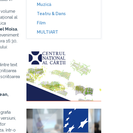
Muzică
ă volume
Teatru & Dans
ațional al
Film
lica
el Moisa
,
MULTIART
 eveniment
ora 16:30,
ului:
intre text
criitoarea
 scriitoarea
ean,
grafia
versiuni,
ctor
a, într-o