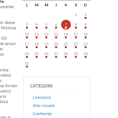
rte
L
M
M
J
V
S
D
eședintei
1
2
r. Alexei
3
4
5
6
7
8
9
ca Moldova.
10
11
12
13
14
15
16
i ICR
ude lansări
17
18
19
20
21
22
23
ei
24
25
26
27
28
29
30
ica
31
 limba
ookfest
ă
CATEGORII
ural Român,
ublicii
a la
Literatură
blica
Arte vizuale
Conferinţe
cată în