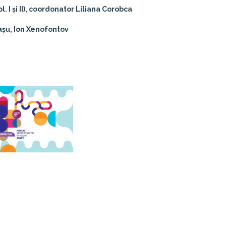
ol. I și II), coordonator Liliana Corobca
așu
, Ion Xenofontov