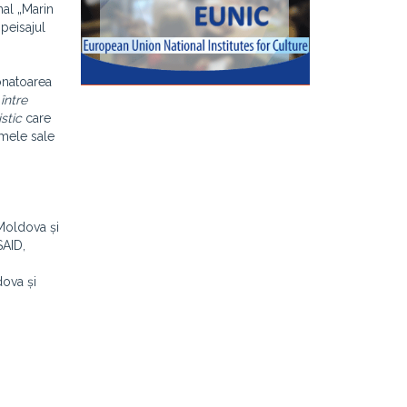
nal „Marin
peisajul
natoarea
 între
istic
care
ormele sale
 Moldova și
SAID,
,
dova și