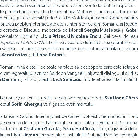
consacrate două evenimente, în cadrul cărora vor fi dezbătute aspecte
ante pentru transformările din Republica Moldova. Lansarea celor dou
n Aula 530 a Universității de Stat din Moldova, în cadrul Congresului N
ionarea problemelor actuale ale științei istorice din România și Repub
de cercetare. Discuția, moderată de istoricii
Sergiu Musteață
și
Gabri
cercetătorii științifici
Lidia Prisac
și
Nicolae Enciu
. Cel de-al doilea
Republica Moldova
(Vol. I și II) va avea loc duminică, 1 septembrie, la 
i va reuni, în cadrul unei mese rotunde, cercetători semnatari ai volum
on Xenofontov
și
Liliana Rotaru
.
Român invită cititorii de toate vârstele să descopere care este relația d
icat regretatului scriitor Spiridon Vangheli. Inițiatorii dialogului sunt s
i Damian
și artistul plastic
Lică Sainciuc
, moderatoarea întâlnirii fiind
cu ora 17:00, cu un recital la care vor particia poeții
Svetlana Cârst
oetul
Sorin Gherguț
va fi gazda evenimentului.
l va lansa la Salonul Internațional de Carte Bookfest Chișinău este mono
i
, semnată de Ludmila Patlanjoglu și publicată de Editura ICR în două 
 teatrologul
Cristiana Gavrilă,
Petru Hadârcă
, actor, regizor şi dire
ău, și
Liviu Jicman
, președintele Institutului Cultural Român, vor analiz