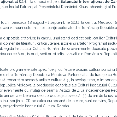
ațional al Cărții
, la o nouă ediție a
Salonului Internațional de Ca
iv, sub Înaltul Patronaj al Președintelui României, Klaus Iohannis, și al Pr
 loc în perioada 28 august - 1 septembrie 2024, la centrul Mediacor (st
ldovași va reuni cele mai noi apariții editoriale din România și Republi
 dispoziția cititorilor, în cadrul unui stand dedicat publicațiilor Edituri
 domeniile literaturii, criticii literare, istoriei și artelor. Programul incl
ub egida Institutului Cultural Român, dar și evenimente dedicate poezi
pa cercetători, istorici, scriitori și artiști vizuali din România și Republ
 toate programele sale specifice și cu fiecare ocazie, cultura scrisă și
n dintre România și Republica Moldova. Parteneriatul de tradiție cu B
e să remarcăm această unitate culturală și, în același timp, o important
Republica Moldova la produsele editoriale ale Editurii Institutului Cult
nor evenimente cu invitați de seamă. Astăzi, de Ziua Independenței Rep
de ani de la eliberarea de sub ocupația sovietică, 33 de ani de la ieșire
plinul sprijin al ICR pe calea europeană de la care, sunt convins, Repu
, președintele Institutului Cultural Român.
Republica Moldova
(Vol. I și II), coordonată de Liliana Corobca și publi