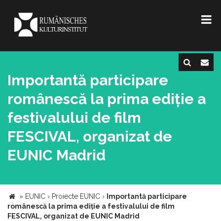
Importantă participare
românescă la prima ediție a
festivalului de film
FESCIVAL, organizat de
EUNIC Madrid
»
EUNIC
›
Proiecte EUNIC
›
Importantă participare
românescă la prima ediție a festivalului de film
FESCIVAL, organizat de EUNIC Madrid