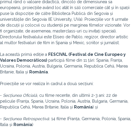
primul rând o valoare didactică, dincolo de dimensiunea sa
europeană, proiecțiile având loc atât în săli comerciale cât și în spații
puse la dispoziție de către Biblioteca Publică din Segovia și
universitățile din Segovia (IE University, UVa). Proiecțiile vor fi urmate
de discuții și colocvii cu studenții pe marginea filmelor vizionate. Vor
fi organizate, de asemenea, masterclass-uri cu invitați speciali.
Directorului festivalului este Eliseo de Pablo, regizor, director artistic
al multor festivaluri de film in Spania și Mexic, scriitor și jurnalist.
La această primă ediție a
FESCIVAL (Festival de Cine Europeo y
Valores Democráticos)
participă filme din 11 țări: Spania, Franța,
Ucraina, Polonia, Austria, Bulgaria, Germania, Republica Cehă, Marea
Britanie, Italia și
România
.
Proiecțiile se vor realiza în cadrul a două secțiuni:
-
Secțiunea Oficială
, cu filme recente, din ultimii 2-3 ani: 22 de
pelicule (Franța, Spania, Ucraina, Polonia, Austria, Bulgaria, Germania,
Republica Cehă, Marea Britanie, Italia și
România
) și
-
Secțiunea Retrospectivă
: 14 filme (Franța, Germania, Polonia, Spania,
Italia și
România
)