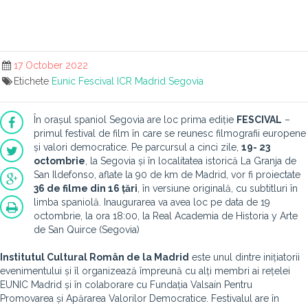
17 October 2022
Etichete
Eunic
Fescival
ICR Madrid
Segovia
În orașul spaniol Segovia are loc prima ediție
FESCIVAL
–
primul festival de film în care se reunesc filmografii europene
și valori democratice. Pe parcursul a cinci zile,
19
-
23
octombrie
, la Segovia și în localitatea istorică La Granja de
San Ildefonso, aflate la 90 de km de Madrid, vor fi proiectate
36 de filme din 16
țări
, în versiune originală, cu subtitluri în
limba spaniolă. Inaugurarea va avea loc pe data de 19
octombrie, la ora 18:00, la Real Academia de Historia y Arte
de San Quirce (Segovia)
Institutul Cultural Român de la Madrid
este unul dintre inițiatorii
evenimentului și îl organizează împreună cu alți membri ai rețelei
EUNIC Madrid și în colaborare cu Fundația Valsaín Pentru
Promovarea și Apărarea Valorilor Democratice. Festivalul are în