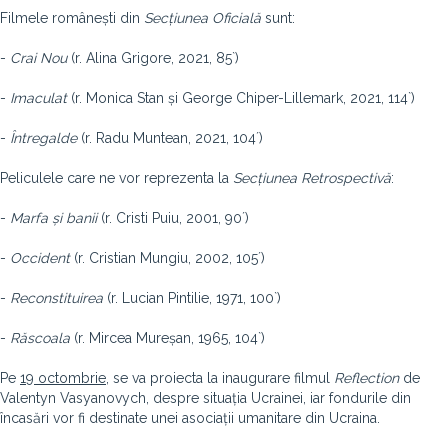
Filmele românești din
Secțiunea Oficială
sunt:
-
Crai Nou
(r. Alina Grigore, 2021, 85`)
-
Imaculat
(r. Monica Stan și George Chiper-Lillemark, 2021, 114`)
-
Întregalde
(r. Radu Muntean, 2021, 104´)
Peliculele care ne vor reprezenta la
Secțiunea Retrospectivă
:
-
Marfa și banii
(r. Cristi Puiu, 2001, 90´)
-
Occident
(r. Cristian Mungiu, 2002, 105´)
-
Reconstituirea
(r. Lucian Pintilie, 1971, 100`)
-
Răscoala
(r. Mircea Mureșan, 1965, 104`)
Pe
19 octombrie
, se va proiecta la inaugurare filmul
Reflection
de
Valentyn Vasyanovych, despre situația Ucrainei, iar fondurile din
încasări vor fi destinate unei asociații umanitare din Ucraina.