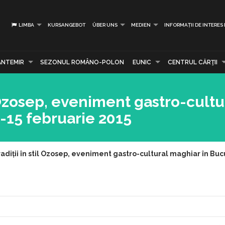
LIMBA
KURSANGEBOT
ÜBER UNS
MEDIEN
INFORMAȚII DE INTERES
ANTEMIR
SEZONUL ROMÂNO-POLON
EUNIC
CENTRUL CĂRŢII
il Ozosep, eveniment gastro-cultu
4-15 februarie 2015
tradiții în stil Ozosep, eveniment gastro-cultural maghiar în Buc