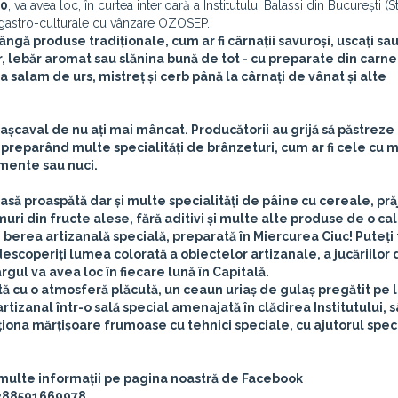
00
, va avea loc, în curtea interioară a Institutului Balassi din București (S
ei gastro-culturale cu vânzare OZOSEP.
lângă produse tradiționale, cum ar fi cârnații savuroși, uscați sa
, lebăr aromat sau slănina bună de tot - cu preparate din carn
a salam de urs, mistreț și cerb până la cârnați de vânat și alte
 cașcaval de nu ați mai mâncat. Producătorii au grijă să păstreze t
, preparând multe specialități de brânzeturi, cum ar fi cele cu
imente sau nuci.
ă proaspătă dar și multe specialități de pâine cu cereale, prăj
uri din fructe alese, fără aditivi și multe alte produse de o cal
i berea artizanală specială, preparată în Miercurea Ciuc! Puteți
coperiți lumea colorată a obiectelor artizanale, a jucăriilor 
rgul va avea loc în fiecare lună în Capitală.
ptă cu o atmosferă plăcută, un ceaun uriaș de gulaș pregătit pe l
r artizanal într-o sală special amenajată în clădirea Institutului, 
iona mărțișoare frumoase cu tehnici speciale, cu ajutorul speci
ai multe informații pe pagina noastră de Facebook
288591669978