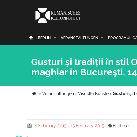
BERLIN
VERANSTALTUNGEN
PROGRAMUL C
Gusturi și tradiții în st
maghiar în Bucureşti, 1
»
Veranstaltungen
›
Visuelle Künste
›
Gusturi și 
14 February 2015 - 15 February 2015
Etichete