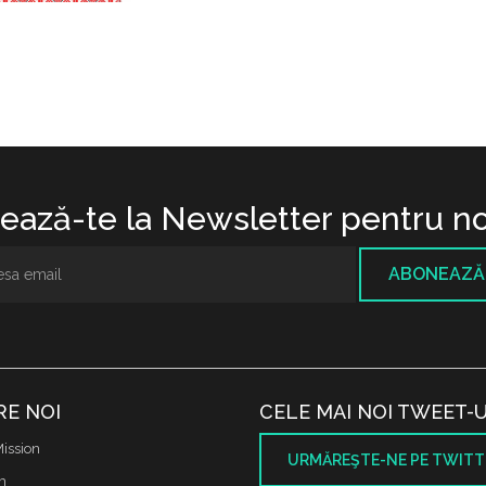
ază-te la Newsletter pentru no
ABONEAZĂ
RE NOI
CELE MAI NOI TWEET-U
ission
URMĂREŞTE-NE PE TWITT
m