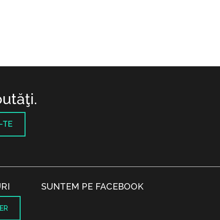
utăţi.
-TE
RI
SUNTEM PE FACEBOOK
ER