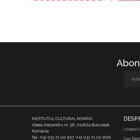
Abone
DESP
INSTITUTUL CULTURAL ROMÂN
Aleea Alexandru nr. 38, 011824 București,
Unsere M
România
Tel.: (+4) 031 71 00 627, (+4) 031 71 00 606
Das Tea