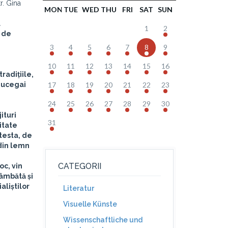
tr. Gina
MON
TUE
WED
THU
FRI
SAT
SUN
u
1
2
e de
3
4
5
6
7
8
9
10
11
12
13
14
15
16
radițiile,
 mucegai
17
18
19
20
21
22
23
24
25
26
27
28
29
30
ituri
31
itate
 testa, de
din lemn
CATEGORII
oc, vin
sâmbătă și
aliștilor
Literatur
Visuelle Künste
Wissenschaftliche und