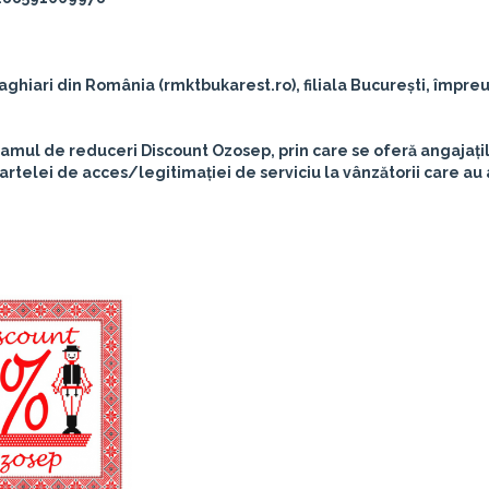
ghiari din România (rmktbukarest.ro), filiala București, împre
ogramul de reduceri
Discount Ozosep
, prin care se oferă angajați
rtelei de acces/legitimației de serviciu la vânzătorii care au 