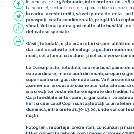
În perioada
14- 15 februarie, între orele 11.00 – 18.
Patrichi nr.8, sector 1), cea de-a patra ediție a expoziţi
În cadrul acestei ediții, vă veți putea delecta - pe 
proaspeți, ceafa condimentată, pregătită la cuptor
vânat. Veti mai putea gasi multe alte bunătăți, de l
delicatese speciale.
Găsiți, totodată, niște brânzeturi și specialități de
dar sunt deschiși la tehnologii și gusturi moderne
nobil, cel afumat cu usturoi și cel cu diverse cond
La Ozosep este, totodată, cea mai bună pâine de cas
extraordinare, miere pură din munți, siropuri și gem
superioară și un gust de nedescris. Va fi prezentă ș
asemenea, produsele cosmetice naturale sau să des
și a creațiilor vestimentare inspirate din tradiții.
Tâ
Ca și la edițiile anterioare, organizatorii vă aştea
fiert și ceai cald! Copiii sunt așteptați la un atelie
duminică, între orele 11.30-13.00, unde vor confecț
noștri.
Fotografii, reportaje, prezentări, concursuri și m
https://www.facebook.com/pages/Ozosep/285