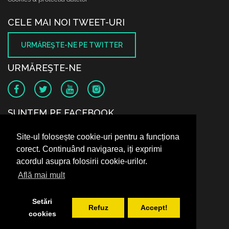
CELE MAI NOI TWEET-URI
URMĂREŞTE-NE PE TWITTER
URMĂREŞTE-NE
SUNTEM PE FACEBOOK
Site-ul folosește cookie-uri pentru a funcționa
corect. Continuând navigarea, iți exprimi
acordul asupra folosirii cookie-urilor.
Află mai mult
Setări
Refuz
Accept!
cookies