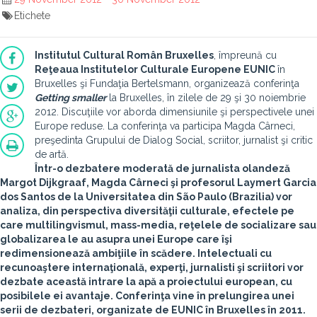
Etichete
Institutul Cultural Român Bruxelles
, împreună cu
Reţeaua Institutelor Culturale Europene EUNIC
în
Bruxelles şi Fundaţia Bertelsmann, organizează conferinţa
Getting smaller
la Bruxelles, în zilele de 29 şi 30 noiembrie
2012. Discuţiile vor aborda dimensiunile şi perspectivele unei
Europe reduse. La conferinţa va participa Magda Cârneci,
preşedinta Grupului de Dialog Social, scriitor, jurnalist şi critic
de artă.
Într-o dezbatere moderată de jurnalista olandeză
Margot Dijkgraaf, Magda Cârneci şi profesorul Laymert Garcia
dos Santos de la Universitatea din São Paulo (Brazilia) vor
analiza, din perspectiva diversităţii culturale, efectele pe
care multilingvismul, mass-media, reţelele de socializare sau
globalizarea le au asupra unei Europe care îşi
redimensionează ambiţiile în scădere. Intelectuali cu
recunoaştere internaţională, experţi, jurnalisti şi scriitori vor
dezbate această intrare la apă a proiectului european, cu
posibilele ei avantaje. Conferinţa vine în prelungirea unei
serii de dezbateri, organizate de EUNIC în Bruxelles în 2011.