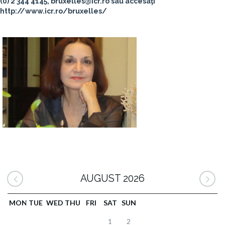
(0) 2 344 4145, bruxelles@icr.ro sau accesaţi
http://www.icr.ro/bruxe
lles/
AUGUST 2026
MON
TUE
WED
THU
FRI
SAT
SUN
1
2