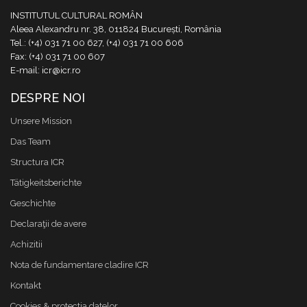
INSTITUTUL CULTURAL ROMÂN
Aleea Alexandru nr. 38, 011824 București, România
Tel.: (+4) 031 71 00 627, (+4) 031 71 00 606
Fax: (+4) 031 71 00 607
E-mail: icr@icr.ro
DESPRE NOI
Unsere Mission
Das Team
Structura ICR
Tätigkeitsberichte
Geschichte
Declaraţii de avere
Achizitii
Nota de fundamentare cladire ICR
Kontakt
Cookies & protectia datelor