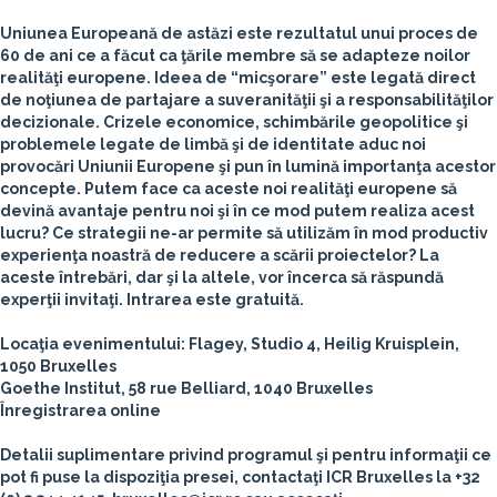
Uniunea Europeană de astăzi este rezultatul unui proces de
60 de ani ce a făcut ca ţările membre să se adapteze noilor
realităţi europene. Ideea de “micşorare” este legată direct
de noţiunea de partajare a suveranităţii şi a responsabilităţilor
decizionale. Crizele economice, schimbările geopolitice şi
problemele legate de limbă şi de identitate aduc noi
provocări Uniunii Europene şi pun în lumină importanţa acestor
concepte. Putem face ca aceste noi realităţi europene să
devină avantaje pentru noi şi în ce mod putem realiza acest
lucru? Ce strategii ne-ar permite să utilizăm în mod productiv
experienţa noastră de reducere a scării proiectelor? La
aceste întrebări, dar şi la altele, vor încerca să răspundă
experţii invitaţi. Intrarea este gratuită.
Locaţia evenimentului
:
Flagey, Studio 4, Heilig Kruisplein,
1050 Bruxelles
Goethe Institut, 58 rue Belliard, 1040 Bruxelles
Înregistrarea online
Detalii suplimentare privind programul şi pentru informaţii ce
pot fi puse la dispoziţia presei, contactaţi ICR Bruxelles la +32