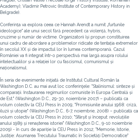
Prague); Cristian Vasile ("Nicolae Iorga" History Institute, Romanian
Academy); Vladimir Petrovic (Institute of Contemporary History in
Belgrade).
Conferința va explora ceea ce Hannah Arendt a numit „furtunile
ideologice" ale unui secol fără precedent ca violență, hybris,
cruzime și număr de victime. Organizatorii își propun constituirea
unui cadru de abordare a problemelor ridicate de tentația extremelor
în secolul XX și de impactul lor în lumea contemporană. Cazul
României va fi integrat într-o perspectivă mai largă asupra rolului
intelectualilor și a relației lor cu fascismul, comunismul și
naționalismul.
În seria de evenimente iniţiată de Institutul Cultural Român la
Washington D.C. au mai avut loc conferinţele: "Stalinismul: sinteze și
comparații. Instaurarea regimurilor comuniste în Europa Centrală și
de Est." (Washington D.C., 29-30, noiembrie 2007) – publicată ca
volum colectiv la CEU Press în 2009; "Promisiunile anului 1968: criză,
iluzii și utopie" (Washington D.C.. 6-7, noiembrie, 2008) – publicată ca
volum colectiv la CEU Press în 2010; "Sfârșit și început: revoluțiile
anului 1989 și renașterea istoriei" (Washington D.C., 9-10 noiembrie
2009) - în curs de apariție la CEU Press în 2012; "Memorie, Istorie,
Justiție: Asumarea Trecutului Traumatic în Societăți Democratice"