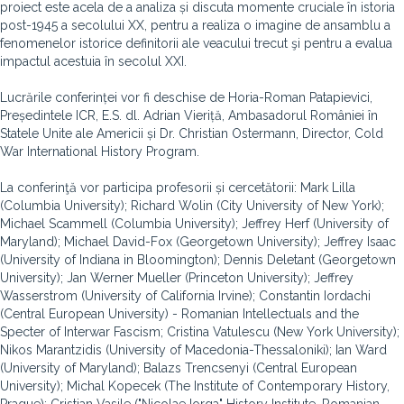
proiect este acela de a analiza și discuta momente cruciale în istoria
post-1945 a secolului XX, pentru a realiza o imagine de ansamblu a
fenomenelor istorice definitorii ale veacului trecut şi pentru a evalua
impactul acestuia în secolul XXI.
Lucrările conferinței vor fi deschise de Horia-Roman Patapievici,
Președintele ICR, E.S. dl. Adrian Vieriță, Ambasadorul României în
Statele Unite ale Americii și Dr. Christian Ostermann, Director, Cold
War International History Program.
La conferinţă vor participa profesorii și cercetătorii: Mark Lilla
(Columbia University); Richard Wolin (City University of New York);
Michael Scammell (Columbia University); Jeffrey Herf (University of
Maryland); Michael David-Fox (Georgetown University); Jeffrey Isaac
(University of Indiana in Bloomington); Dennis Deletant (Georgetown
University); Jan Werner Mueller (Princeton University); Jeffrey
Wasserstrom (University of California Irvine); Constantin Iordachi
(Central European University) - Romanian Intellectuals and the
Specter of Interwar Fascism; Cristina Vatulescu (New York University);
Nikos Marantzidis (University of Macedonia-Thessaloniki); Ian Ward
(University of Maryland); Balazs Trencsenyi (Central European
University); Michal Kopecek (The Institute of Contemporary History,